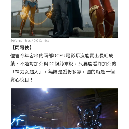
©Warner Bros./ DC Comics
【閃電俠】
儘管今年客串的兩部DCEU電影都沒能賣出長紅成
績，不過對加朵與DC粉絲來說，只要能看到加朵的
「神力女超人」，無論是戲份多寡，圖的就是一個
賞心悅目！