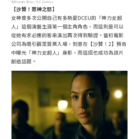
©Warner Bros./ DC Comics
【沙贊！眾神之怒】
女神曾多次公開自己有多熱愛DCEU的「神力女超
人」這個演藝生涯第一個主角角色，而這則是可以
從她有求必應的客串演出再次得到驗證。當初電影
公司為吸引觀眾買票入場，刻意在【沙贊！2】預告
中曝光「神力女超人」身影，而這招也成功為該片
創造話題。