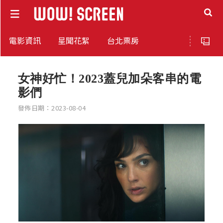
電影資訊
星聞花絮
台北票房
女神好忙！2023蓋兒加朵客串的電
影們
發佈日期：2023-08-04