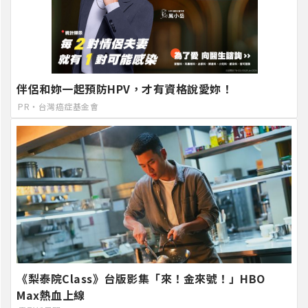
伴侶和妳一起預防HPV，才有資格說愛妳！
PR・台灣癌症基金會
《梨泰院Class》台版影集「來！金來號！」HBO
Max熱血上線