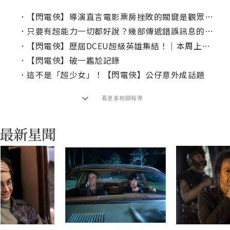
．
【閃電俠】導演直言電影票房挫敗的關鍵是觀眾，特別是女性？
．
只要有超能力一切都好說？幾部傳遞錯誤訊息的漫改電影
．
【閃電俠】歷屆DCEU超級英雄集結！｜本周上線、電視首播推薦
．
【閃電俠】破一尷尬記錄
．
這不是「超少女」！【閃電俠】公仔意外成話題
看更多相關報導