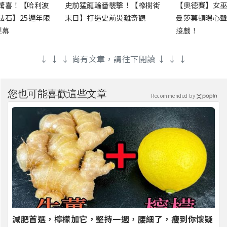
驚喜！【哈利波
史前猛龍輪番襲擊！【橡樹街
【奧德賽】女巫
法石】25週年限
末日】打造史前災難奇觀
曼莎莫頓曝心聲
銀幕
接戲！
↓ ↓ ↓ 尚有文章，請往下閱讀 ↓ ↓ ↓
您也可能喜歡這些文章
Recommended by
減肥首選，檸檬加它，堅持一週，腰細了，瘦到你懷疑