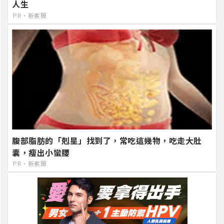
人生
PR・新素簡
腹部脂肪的「剋星」找到了，常吃這幾物，吃走大肚
囊，瘦出小蠻腰
PR・新素簡