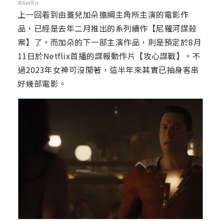
©Netflix
上一回看到由蓋兒加朵擔綱主角所主演的電影作
品，已經是去年二月推出的系列續作【尼羅河謀殺
案】了。而加朵的下一部主演作品，則是預定於8月
11日於Netflix首播的諜報動作片【攻心諜戰】。不
過2023年女神可沒閒著，這半年來其實已抽身客串
好幾部電影。