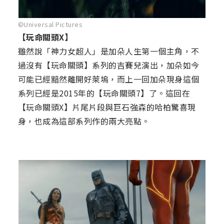
©Universal Pictures
【玩命關頭X】
雖然說「神力女超人」是加朵人生第一個主角，不
過沒有【玩命關頭】系列的吉賽兒演出，加朵如今
可能已經黯然離開好萊塢，而上一回加朵現身這個
系列已經是2015年的【玩命關頭7】了。這回在
【玩命關頭X】片尾片段與巨石強森的哈柏驚喜現
身，也成為這部系列作的兩大亮點。