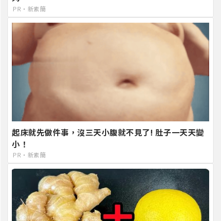
PR・新素簡
起床就先做件事，沒三天小腹就不見了! 肚子一天天變
小！
PR・新素簡