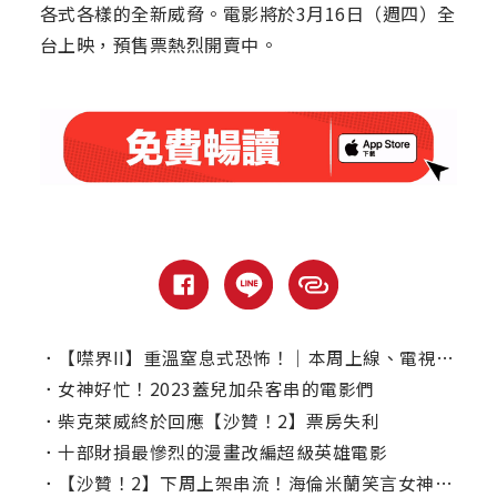
各式各樣的全新威脅。電影將於3月16日（週四）全
台上映，預售票熱烈開賣中。
．
【噤界II】重溫窒息式恐怖！｜本周上線、電視首播推薦
．
女神好忙！2023蓋兒加朵客串的電影們
．
柴克萊威終於回應【沙贊！2】票房失利
．
十部財損最慘烈的漫畫改編超級英雄電影
．
【沙贊！2】下周上架串流！海倫米蘭笑言女神難當：戲服重得要命