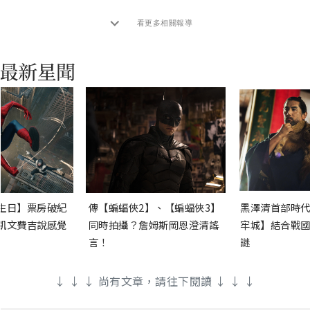
看更多相關報導
生日】票房破紀
傳【蝙蝠俠2】、【蝙蝠俠3】
黑澤清首部時代
凱文費吉說感覺
同時拍攝？詹姆斯岡恩澄清謠
牢城】結合戰國
言！
謎
↓ ↓ ↓ 尚有文章，請往下閱讀 ↓ ↓ ↓