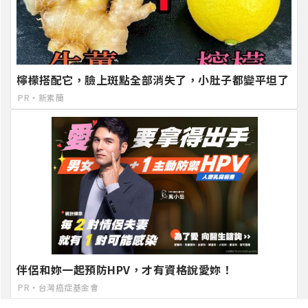
檸檬搭配它，臉上斑點全部消失了，小肚子都變平坦了
PR・新素簡
伴侶和妳一起預防HPV，才有資格說愛妳！
PR・台灣癌症基金會