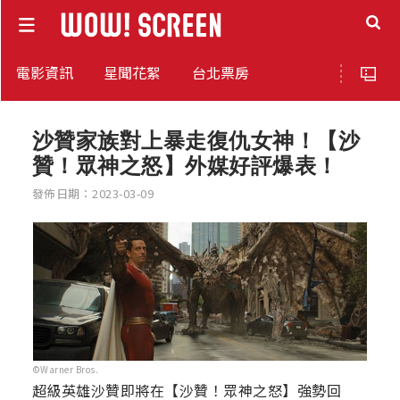
電影資訊
星聞花絮
台北票房
沙贊家族對上暴走復仇女神！【沙
贊！眾神之怒】外媒好評爆表！
發佈日期：2023-03-09
©Warner Bros.
超級英雄沙贊即將在【沙贊！眾神之怒】強勢回