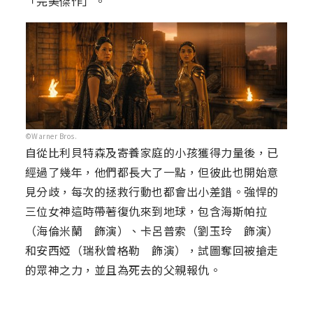
「完美傑作」。
©Warner Bros.
自從比利貝特森及寄養家庭的小孩獲得力量後，已
經過了幾年，他們都長大了一點，但彼此也開始意
見分歧，每次的拯救行動也都會出小差錯。強悍的
三位女神這時帶著復仇來到地球，包含海斯帕拉
（海倫米蘭 飾演）、卡呂普索（劉玉玲 飾演）
和安西婭（瑞秋曾格勒 飾演），試圖奪回被搶走
的眾神之力，並且為死去的父親報仇。