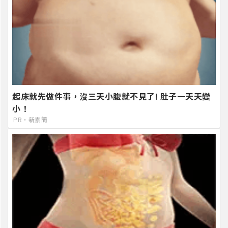
起床就先做件事，沒三天小腹就不見了! 肚子一天天變
小！
PR・新素簡