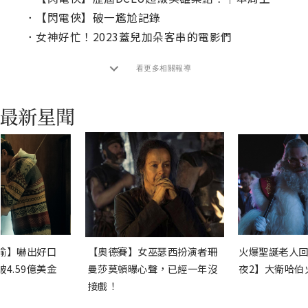
．
【閃電俠】破一尷尬記錄
．
女神好忙！2023蓋兒加朵客串的電影們
看更多相關報導
渝】嚇出好口
【奧德賽】女巫瑟西扮演者珊
火爆聖誕老人回
4.59億美金
曼莎莫頓曝心聲，已經一年沒
夜2】大衛哈伯
接戲！