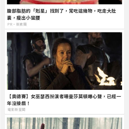
腹部脂肪的「剋星」找到了，常吃這幾物，吃走大肚
囊，瘦出小蠻腰
PR・新素簡
【奧德賽】女巫瑟西扮演者珊曼莎莫頓曝心聲，已經一
年沒接戲！
電影新星聞