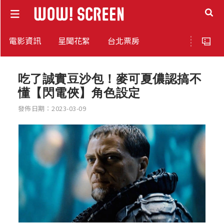
電影資訊
星聞花絮
台北票房
吃了誠實豆沙包！麥可夏儂認搞不
懂【閃電俠】角色設定
發佈日期：2023-03-09