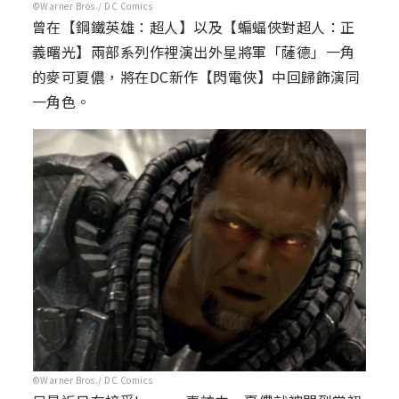
©Warner Bros./ DC Comics
曾在【鋼鐵英雄：超人】以及【蝙蝠俠對超人：正
義曙光】兩部系列作裡演出外星將軍「薩德」一角
的麥可夏儂，將在DC新作【閃電俠】中回歸飾演同
一角色。
©Warner Bros./ DC Comics