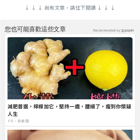
↓ ↓ ↓ 尚有文章，請往下閱讀 ↓ ↓ ↓
您也可能喜歡這些文章
Recommended by
減肥首選，檸檬加它，堅持一週，腰細了，瘦到你懷疑
人生
PR・新素簡