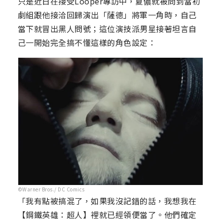
只是近日在接受Looper專訪中，夏儂就被問到當初
劇組跟他接洽回歸演出「薩德」將軍一角時，自己
當下就冒出黑人問號；這位演技派男星接著坦言自
己一開始完全搞不懂這樣的角色設定：
©Warner Bros./ DC Comics
「我有點被搞混了，如果我沒記錯的話，我想我在
【鋼鐵英雄：超人】裡就已經領便當了。他們確定