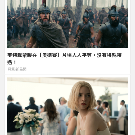
麥特戴蒙曝在【奧德賽】片場人人平等，沒有特殊待
遇！
電影新星聞