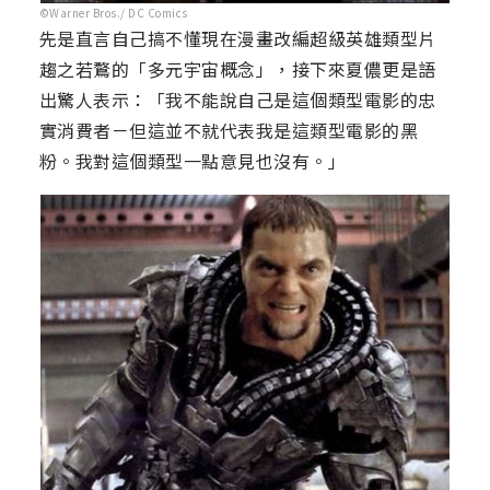
©Warner Bros./ DC Comics
先是直言自己搞不懂現在漫畫改編超級英雄類型片
趨之若鶩的「多元宇宙概念」，接下來夏儂更是語
出驚人表示：「我不能說自己是這個類型電影的忠
實消費者－但這並不就代表我是這類型電影的黑
粉。我對這個類型一點意見也沒有。」