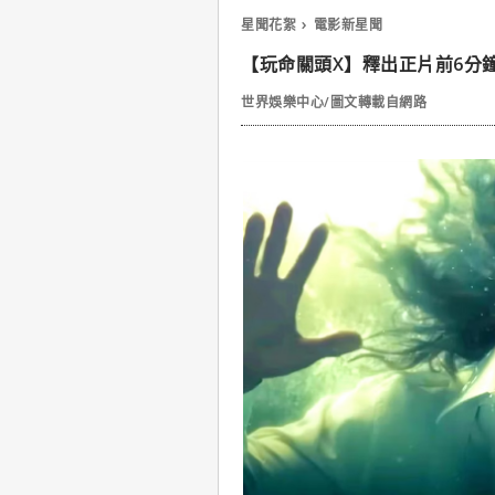
星聞花絮
電影新星聞
【玩命關頭X】釋出正片前6分
世界娛樂中心/圖文轉載自網路