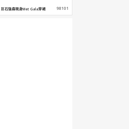
98101
巨石強森現身Met Gala穿裙
子...