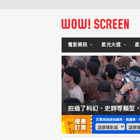
電影資訊
星光大道
星
如何交棒蜘蛛人？湯姆霍蘭：「我們有一個完整的計畫。」
拍過了科幻、史詩等類型