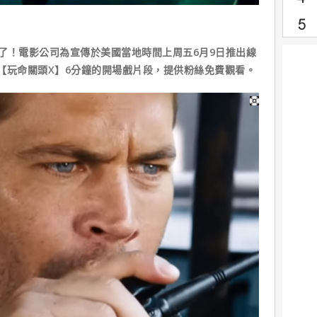
了！電影公司為宣傳於美國當地時間上周五6月9日推出線
了【玩命關頭X】6分鐘的開場戲片段，提供粉絲免費觀看。