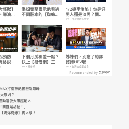
大怪獸】
湯姆霍蘭表示他看過
1/2機率淪陷！你是好
、導演皮
不同版本的【蜘蛛
男人還是渣男？關鍵
10個電影
人：重生日】剪輯，
在這
PR・台灣癌症基金會
這版完全不行！
起預防
下個月房租差一點？
姊妹們，別忘了約診
有資格說愛
快上【易借網】三分
諮詢HPV喔!
鐘解決燃眉之急
會
PR・易借網
PR・台灣癌症基金會
Recommended by
MAX打造神話冒險新巔峰
五大原因？
感動落淚大讚超動人
「簡直是胡扯！」
新片【海洋奇緣】真人版！