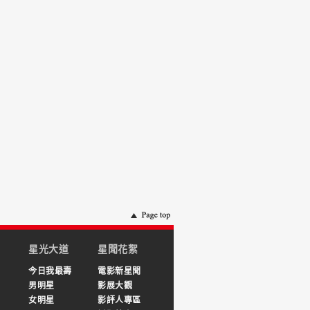
星光大道
星聞花絮
今日我最壽
電影新星聞
男明星
影展大觀
女明星
影評人專區