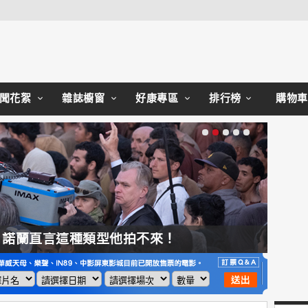
Close
聞花絮
雜誌櫥窗
好康專區
排行榜
購物車
，諾蘭直言這種類型他拍不來！