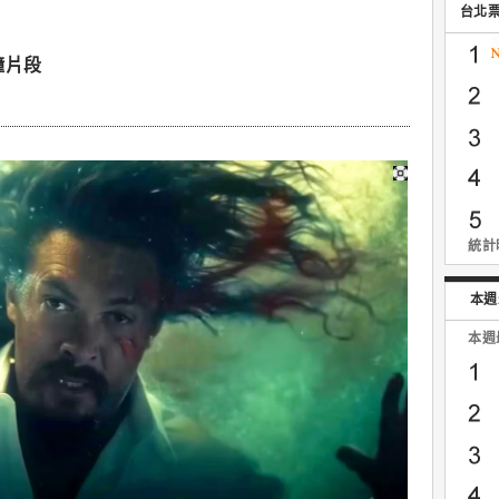
台北
鐘片段
統計時
本週
本週