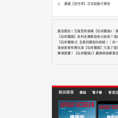
漫威【史丹李】正式紀錄片預告
還沒開拍！艾倫里奇森曝【玩命關頭X：
【玩命關頭】系列本傳將迎來大結局？馮
【玩命關頭X】全員回歸迎向終結！｜初一
馮迪索曾免費出演【玩命關頭】只為了這
導演透露！【玩命關頭X】續集傑森摩莫
雜誌櫥窗
雜誌
|
電子書
|
影音