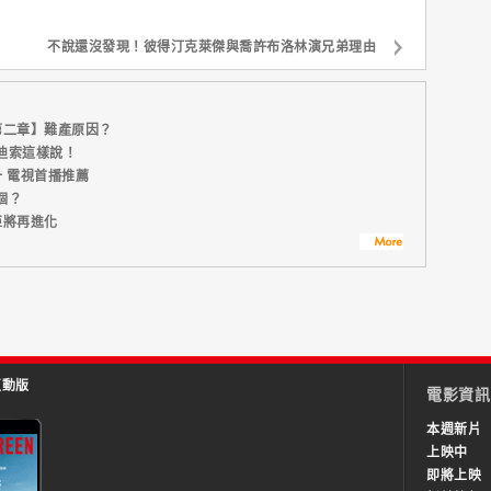
不說還沒發現！彼得汀克萊傑與喬許布洛林演兄弟理由
第二章】難產原因？
迪索這樣說！
 電視首播推薦
個？
亞將再進化
互動版
電影資訊
本週新片
上映中
即將上映