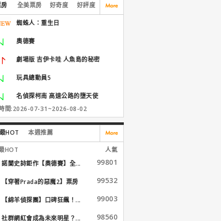
票房
全美票房
好奇度
好評度
蜘蛛人：重生日
奧德賽
劇場版 吉伊卡哇 人魚島的秘密
玩具總動員5
名偵探柯南 高速公路的墮天使
間:2026-07-31~2026-08-02
最HOT
本週推薦
最HOT
人氣
99801
諾蘭史詩鉅作【奧德賽】全...
99532
【穿著Prada的惡魔2】票房
大...
99003
【綿羊偵探團】口碑狂飆！...
98560
社群網紅會成為未來明星？...