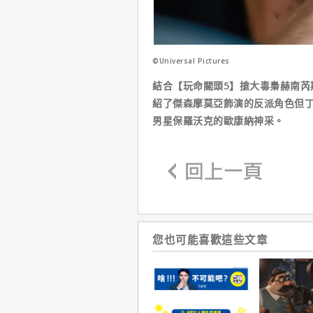
©Universal Pictures
結合【玩命關頭5】搶大毒梟赫南芮
紹了傑森摩莫亞飾演的反派角色但
男星保羅沃克的歐康納神采。
您也可能喜歡這些文章