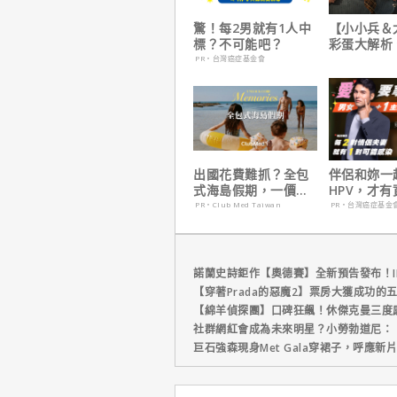
驚！每2男就有1人中
【小小兵＆
標？不可能吧？
彩蛋大解析
耶考芬解密
PR・台灣癌症基金會
梗！
出國花費難抓？全包
伴侶和妳一
式海島假期，一價搞
HPV，才
定食宿玩樂，省錢更
妳！
PR・Club Med Taiwan
PR・台灣癌症基金
省心！
諾蘭史詩鉅作【奧德賽】全新預告發布！I
【穿著Prada的惡魔2】票房大獲成功的
【綿羊偵探團】口碑狂飆！休傑克曼三度
社群網紅會成為未來明星？小勞勃道尼：
巨石強森現身Met Gala穿裙子，呼應