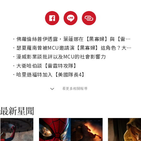
．
佛蘿倫絲普伊透露，葉蓮娜在【黑寡婦】與【雷霆特攻隊*】的差異？
．
瑟夏羅南曾被MCU邀請演【黑寡婦】這角色？大談為何拒絕超英電影！
．
漫威影業談批評以及MCU的社會影響力
．
大衛哈伯談【雷霆特攻隊】
．
哈里遜福特加入【美國隊長4】
看更多相關報導