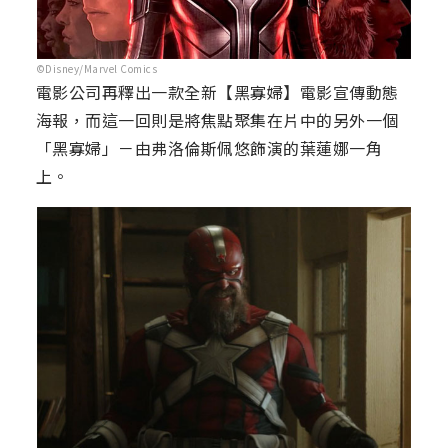
©Disney/Marvel Comics
電影公司再釋出一款全新【黑寡婦】電影宣傳動態
海報，而這一回則是將焦點聚集在片中的另外一個
「黑寡婦」－由弗洛倫斯佩悠飾演的葉蓮娜一角
上。