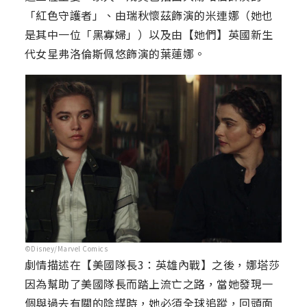
「紅色守護者」、由瑞秋懷茲飾演的米連娜（她也
是其中一位「黑寡婦」）以及由【她們】英國新生
代女星弗洛倫斯佩悠飾演的葉蓮娜。
©Disney/Marvel Comics
劇情描述在【美國隊長3：英雄內戰】之後，娜塔莎
因為幫助了美國隊長而踏上流亡之路，當她發現一
個與過去有關的陰謀時，她必須全球追蹤，回頭面