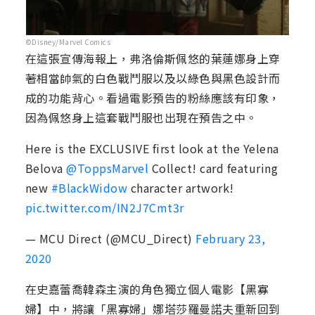
©Disney/Marvel Comics
在這張宣傳海報上，弗洛倫斯佩悠的葉蓮娜身上穿
著相當帥氣的白色戰鬥服以及以綠色與黑色設計而
成的功能背心。看過電影預告的粉絲應該有印象，
因為佩悠身上這套戰鬥服也出現在預告之中。
Here is the EXCLUSIVE first look at the Yelena
Belova
@ToppsMarvel
Collect! card featuring
new
#BlackWidow
character artwork!
pic.twitter.com/IN2J7Cmt3r
— MCU Direct (@MCU_Direct)
February 23,
2020
在史嘉蕾喬韓森主演的角色獨立個人電影【黑寡
婦】中，將讓「黑寡婦」娜塔莎羅曼諾夫重新回到