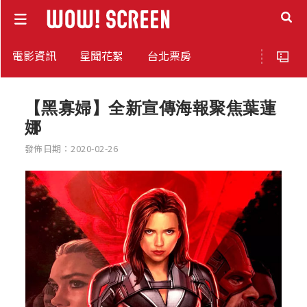
電影資訊
星聞花絮
台北票房
【黑寡婦】全新宣傳海報聚焦葉蓮
娜
發佈日期：2020-02-26