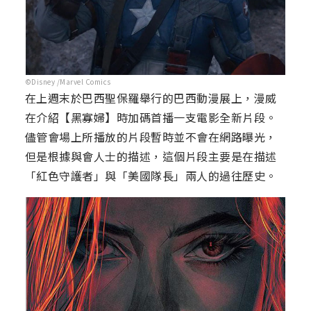
©Disney /Marvel Comics
在上週末於巴西聖保羅舉行的巴西動漫展上，漫威
在介紹【黑寡婦】時加碼首播一支電影全新片段。
儘管會場上所播放的片段暫時並不會在網路曝光，
但是根據與會人士的描述，這個片段主要是在描述
「紅色守護者」與「美國隊長」兩人的過往歷史。