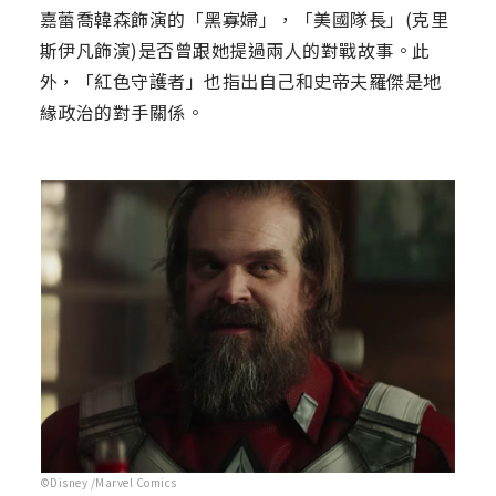
嘉蕾喬韓森飾演的「黑寡婦」，「美國隊長」(克里
斯伊凡飾演)是否曾跟她提過兩人的對戰故事。此
外，「紅色守護者」也指出自己和史帝夫羅傑是地
緣政治的對手關係。
©Disney /Marvel Comics