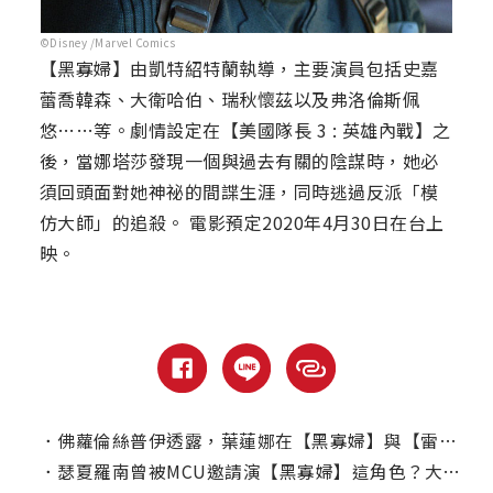
©Disney /Marvel Comics
【黑寡婦】由凱特紹特蘭執導，主要演員包括史嘉
蕾喬韓森、大衛哈伯、瑞秋懷茲以及弗洛倫斯佩
悠……等。劇情設定在【美國隊長 3 : 英雄內戰】之
後，當娜塔莎發現一個與過去有關的陰謀時，她必
須回頭面對她神祕的間諜生涯，同時逃過反派「模
仿大師」的追殺。 電影預定2020年4月30日在台上
映。
．
佛蘿倫絲普伊透露，葉蓮娜在【黑寡婦】與【雷霆特攻隊*】的差異？
．
瑟夏羅南曾被MCU邀請演【黑寡婦】這角色？大談為何拒絕超英電影！