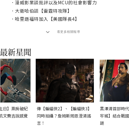
．
漫威影業談批評以及MCU的社會影響力
．
大衛哈伯談【雷霆特攻隊】
．
哈里遜福特加入【美國隊長4】
看更多相關報導
生日】票房破紀
傳【蝙蝠俠2】、【蝙蝠俠3】
黑澤清首部時代
凱文費吉說感覺
同時拍攝？詹姆斯岡恩澄清謠
牢城】結合戰國
言！
謎