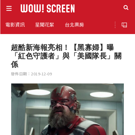
電影資訊
星聞花絮
台北票房
超酷新海報亮相！【黑寡婦】曝
「紅色守護者」與「美國隊長」關
係
發佈日期：2019-12-09