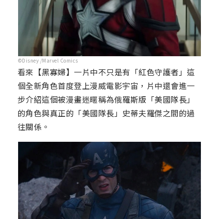
©Disney /Marvel Comics
看來【黑寡婦】一片中不只是有「紅色守護者」這
個全新角色首度登上漫威電影宇宙，片中還會進一
步介紹這個被漫畫迷暱稱為俄羅斯版「美國隊長」
的角色與真正的「美國隊長」史蒂夫羅傑之間的過
往關係。