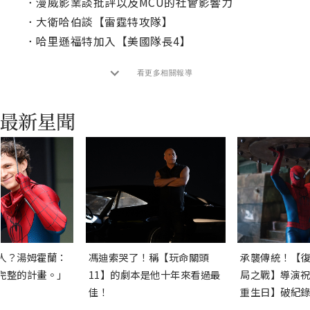
．
漫威影業談批評以及MCU的社會影響力
．
大衛哈伯談【雷霆特攻隊】
．
哈里遜福特加入【美國隊長4】
看更多相關報導
人？湯姆霍蘭：
馮迪索哭了！稱【玩命關頭
承襲傳統！【復
完整的計畫。」
11】的劇本是他十年來看過最
局之戰】導演祝
佳！
重生日】破紀錄