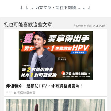
↓ ↓ ↓ 尚有文章，請往下閱讀 ↓ ↓ ↓
您也可能喜歡這些文章
Recommended by
伴侶和妳一起預防HPV，才有資格說愛妳！
PR・台灣癌症基金會