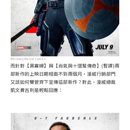
©Disney/Marvel Comics
而針對【黑寡婦】與【尚氣與十環幫傳奇】(暫譯)兩
部新作的上映日期相距不到兩個月，漫威行銷部門
又該如何雙管齊下宣傳這部新作？對此，漫威總裁
凱文費吉則是輕鬆回應：