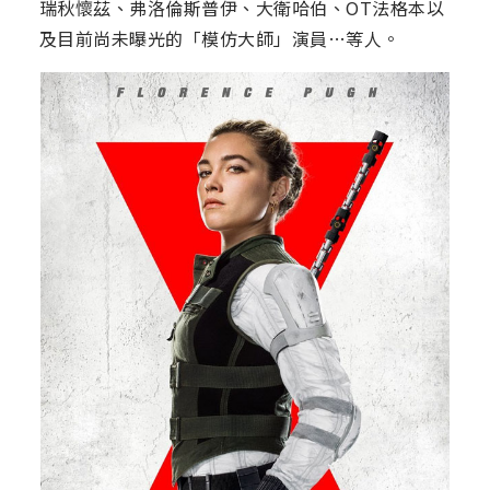
瑞秋懷茲、弗洛倫斯普伊、大衛哈伯、OT法格本以
及目前尚未曝光的「模仿大師」演員…等人。