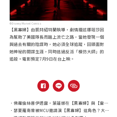
©Disney/Marvel Comics
【黑寡婦】由凱特紹特蘭執導，劇情描述娜塔莎因
為幫助了美國隊長而踏上流亡之路，當她發現一個
與過去有關的陰謀時，她必須全球追蹤，回頭面對
她神祕的間諜生涯，同時逃過反派「模仿大師」的
追殺。電影預定7月9日在台上映。
．
佛蘿倫絲普伊透露，葉蓮娜在【黑寡婦】與【雷霆特攻隊*】的差異？
．
瑟夏羅南曾被MCU邀請演【黑寡婦】這角色？大談為何拒絕超英電影！