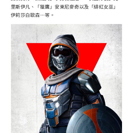
里斯伊凡、「獵鷹」安東尼麥奇以及「緋紅女巫」
伊莉莎白歐森…等。