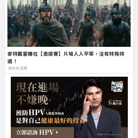
麥特戴蒙曝在【奧德賽】片場人人平等，沒有特殊待
遇！
電影新星聞