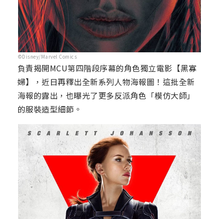
©Disney/Marvel Comics
負責揭開MCU第四階段序幕的角色獨立電影【黑寡
婦】，近日再釋出全新系列人物海報圖！這批全新
海報的露出，也曝光了更多反派角色「模仿大師」
的服裝造型細節。