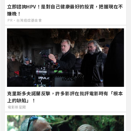
立即諮詢HPV！是對自己健康最好的投資，把握現在不
嫌晚！
PR・台灣癌症基金會
克里斯多夫諾蘭反擊，許多影評在批評電影時有「根本
上的缺陷」！
電影新星聞