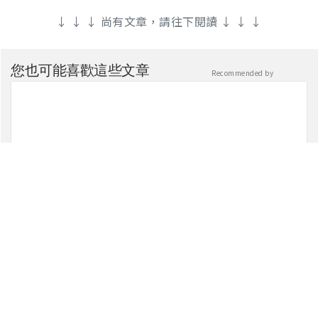
↓ ↓ ↓ 尚有文章，請往下閱讀 ↓ ↓ ↓
您也可能喜歡這些文章
Recommended by
【蜘蛛人：重生日】會重現制裁者和蜘蛛人的經典場面
嗎？湯姆霍蘭這樣說！
電影新星聞