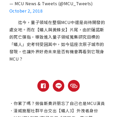
— MCU News & Tweets (@MCU_Tweets)
October 2, 2018
迄今，量子領域在整個MCU中還是尚待開發的
處女地。而在【蟻人與黃蜂女】片尾，由於薩諾斯
的死亡彈指，導致進入量子領域蒐集研究目標的
「蟻人」史考特受困其中，如今這座次原子城市的
發現，也讓外界好奇未來是否有機會再看到它現身
MCU？
．
你累了嗎？勞倫斯費許朋忘了自己也是MCU演員
．
漫威施壓社群平台交出【蟻人3】外洩者身份