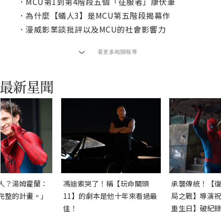
．
MCU第1到第4階段五個「征服者」康伏筆
．
為什麼【蟻人3】是MCU第五階段揭幕作
．
漫威影業談批評以及MCU的社會影響力
看更多相關報導
人？湯姆霍蘭：
馮迪索哭了！稱【玩命關頭
承襲傳統！【復
完整的計畫。」
11】的劇本是他十年來看過最
局之戰】導演祝
佳！
重生日】破紀錄