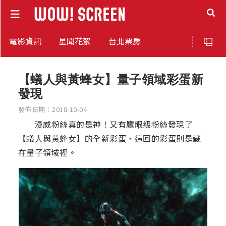
電影資訊
星聞花絮
台北票房
【蟻人與黃蜂女】量子領域彩蛋新
發現
發佈日期：2018-10-04
漫威粉絲真的是神！又有鷹眼級粉絲發現了
【蟻人與黃蜂女】的全新彩蛋，這回的彩蛋則是藏
在量子領域裡。