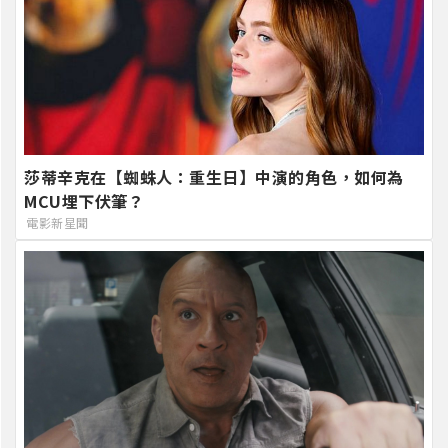
莎蒂辛克在【蜘蛛人：重生日】中演的角色，如何為
MCU埋下伏筆？
電影新星聞