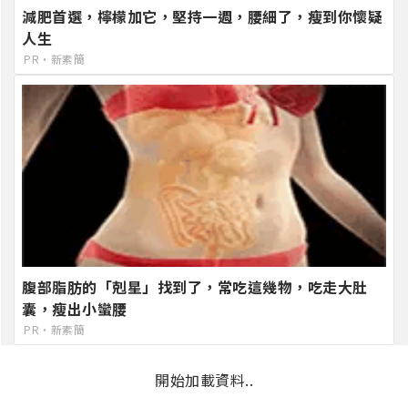
減肥首選，檸檬加它，堅持一週，腰細了，瘦到你懷疑
人生
PR・新素簡
腹部脂肪的「剋星」找到了，常吃這幾物，吃走大肚
囊，瘦出小蠻腰
PR・新素簡
開始加載資料..