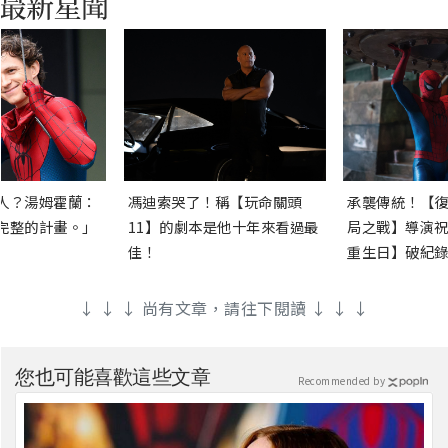
人？湯姆霍蘭：
馮迪索哭了！稱【玩命關頭
承襲傳統！【復
完整的計畫。」
11】的劇本是他十年來看過最
局之戰】導演祝
佳！
重生日】破紀錄
↓ ↓ ↓ 尚有文章，請往下閱讀 ↓ ↓ ↓
您也可能喜歡這些文章
Recommended by