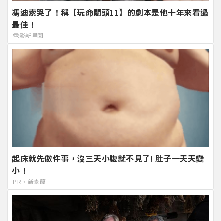
馮迪索哭了！稱【玩命關頭11】的劇本是他十年來看過
最佳！
電影新星聞
起床就先做件事，沒三天小腹就不見了! 肚子一天天變
小！
PR・新素簡