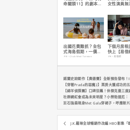
命關頭11】的劇本是
女性演員無
他十年來看過最佳！
法演技的原
出國花費難抓？全包
下個月房租
式海島假期，一價搞
快上【易借
定食宿玩樂，省錢更
鐘解決燃眉
PR・Club Med Taiwan
PR・易借網
省心！
諾蘭史詩鉅作【奧德賽】全新預告發布！I
【穿著Prada的惡魔2】票房大獲成功的
【綿羊偵探團】口碑狂飆！休傑克曼三度
社群網紅會成為未來明星？小勞勃道尼：
巨石強森現身Met Gala穿裙子，呼應
J.K.羅琳全球暢銷作改編 HBO影