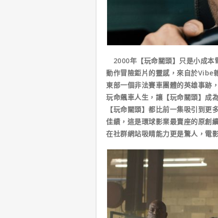
2000年【玩命關頭】只是小成本
動作冒險鉅片的靈感，來自於Vib
東部一個非法賽車團體的英雄事跡
玩命飆車人生，讓【玩命關頭】成為2
【玩命關頭】都比前一集吸引到更多
佳績，這是環球影業最賣座的原創
在社群網站吸睛能力更是驚人，電