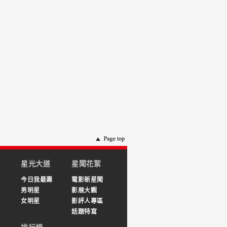
星光大道
星聞花絮
今日我最壽
電影新星聞
男明星
影展大觀
女明星
影評人專區
話題特寫