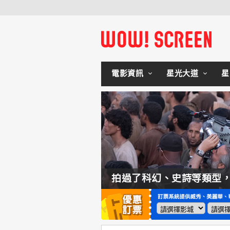
電影資訊
星光大道
星
如何交棒蜘蛛人？湯姆霍蘭：「我們有一個完整的計畫。」
拍過了科幻、史詩等類型