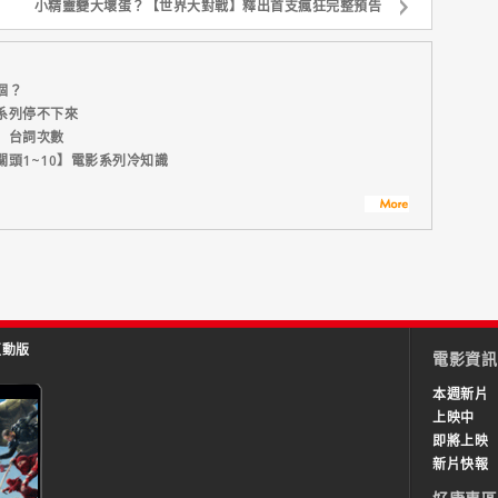
小精靈變大壞蛋？【世界大對戰】釋出首支瘋狂完整預告
個？
系列停不下來
」台詞次數
頭1~10】電影系列冷知識
互動版
電影資訊
本週新片
上映中
即將上映
新片快報