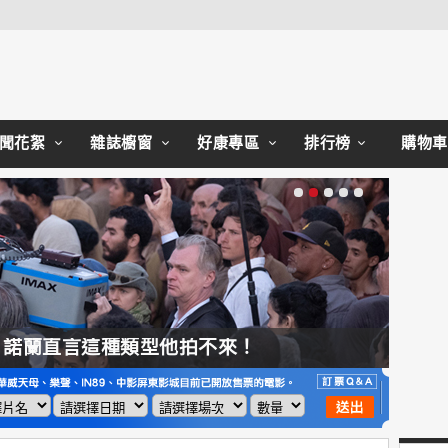
Close
聞花絮
雜誌櫥窗
好康專區
排行榜
購物車
，諾蘭直言這種類型他拍不來！