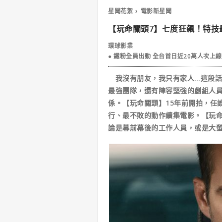
星聞花絮
電影新星聞
【玩命關頭7】七度狂飆！特技
環球影業
● 鐵粉全員出動 全台首日近20萬人次上線
我沒有朋友，我只有家人…這段話
最強團隊，還有陣容堅強的劇組人
係。【玩命關頭】15年前開拍，任
行、最不敗的動作續集電影。【玩命
論是幕前幕後的工作人員，或是大螢