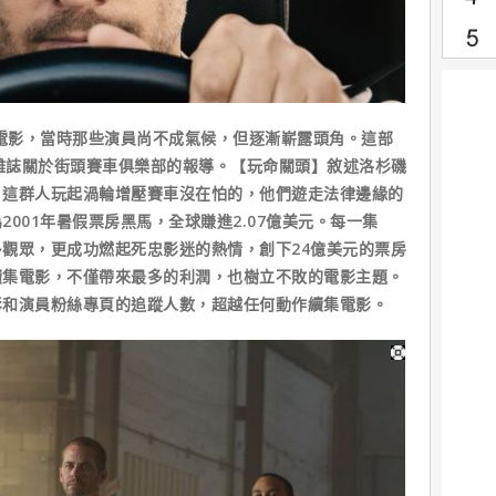
電影，當時那些演員尚不成氣候，但逐漸嶄露頭角。這部
e雜誌關於街頭賽車俱樂部的報導。【玩命關頭】敘述洛杉磯
，這群人玩起渦輪增壓賽車沒在怕的，他們遊走法律邊緣的
001年暑假票房黑馬，全球賺進2.07億美元。每一集
觀眾，更成功燃起死忠影迷的熱情，創下24億美元的票房
續集電影，不僅帶來最多的利潤，也樹立不敗的電影主題。
影和演員粉絲專頁的追蹤人數，超越任何動作續集電影。