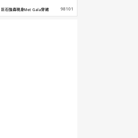
98101
巨石強森現身Met Gala穿裙
子...