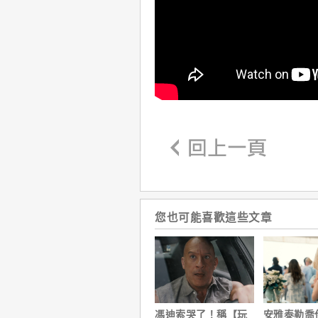
您也可能喜歡這些文章
馮迪索哭了！稱【玩
安雅泰勒喬