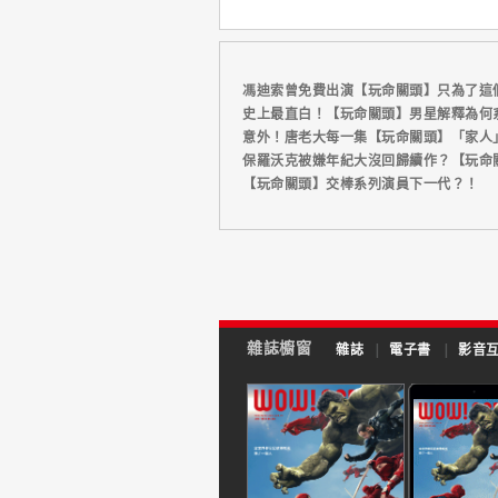
馮迪索曾免費出演【玩命關頭】只為了這
史上最直白！【玩命關頭】男星解釋為何
意外！唐老大每一集【玩命關頭】「家人
保羅沃克被嫌年紀大沒回歸續作？【玩命關
【玩命關頭】交棒系列演員下一代？！
雜誌櫥窗
雜誌
|
電子書
|
影音