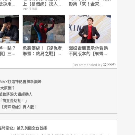
法採用方
上【易借網】找人
影集「來！金來
因是？
幫！資金快速到位
號！」HBO Max熱血
PR・易借網
上線
差一點？
承襲傳統！【復仇者
湯姆霍蘭表示他看過
網】三分
聯盟：終局之戰】導
不同版本的【蜘蛛
之急
演祝賀【蜘蛛人：重
人：重生日】剪輯，
生日】破紀錄！
這版完全不行！
Recommended by
MAX打造神話冒險新巔峰
五大原因？
感動落淚大讚超動人
「簡直是胡扯！」
新片【海洋奇緣】真人版！
集「臨時空缺」搶先美國全台首播