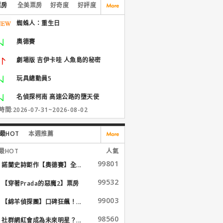
票房
全美票房
好奇度
好評度
蜘蛛人：重生日
奧德賽
劇場版 吉伊卡哇 人魚島的秘密
玩具總動員5
名偵探柯南 高速公路的墮天使
間:2026-07-31~2026-08-02
最HOT
本週推薦
最HOT
人氣
99801
諾蘭史詩鉅作【奧德賽】全...
99532
【穿著Prada的惡魔2】票房
大...
99003
【綿羊偵探團】口碑狂飆！...
98560
社群網紅會成為未來明星？...