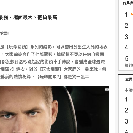
台北
最強、場面最大、抱負最高
搶票!!
是【玩命關頭】系列的縮影，可以套用到出生入死的地表
員，大家前後合作了七部電影，這感情不亞於任何血緣關
誰都沒想到洛杉磯起家的街頭車手傳說，會變成全球最流
統計時
關頭7】這次。對於【玩命關頭】大家庭的一員來說，無
幕前的熱情粉絲，【玩命關頭7】都是獨一無二。
本週
本週