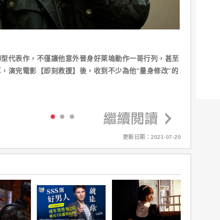
轉型代表作，不僅讓他意外晉身好萊塢動作一哥行列，甚至
，演完電影【即刻救援】後，收到不少為他“量身修改”的
更新日期：2021-07-20