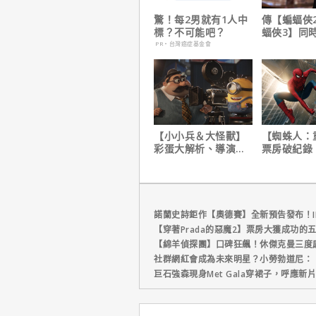
驚！每2男就有1人中
傳【蝙蝠俠
標？不可能吧？
蝠俠3】同
姆斯岡恩澄
PR・台灣癌症基金會
【小小兵＆大怪獸】
【蜘蛛人：
彩蛋大解析、導演皮
票房破紀錄
耶考芬解密10個電影
裁凱文費吉
梗！
讚！
諾蘭史詩鉅作【奧德賽】全新預告發布！I
【穿著Prada的惡魔2】票房大獲成功的
【綿羊偵探團】口碑狂飆！休傑克曼三度
社群網紅會成為未來明星？小勞勃道尼：
巨石強森現身Met Gala穿裙子，呼應