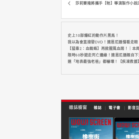
莎莉賽隆將攜手【牠】導演製作小說
史上10部爆紅的動作片黑馬！
我以為會直接發DVD！連恩尼遜憶看走眼
【猛毒2：血蜘蛛】再掀腥風血雨！｜本
限時60秒遊走死亡邊緣！連恩尼遜親自下
連「地表最強老爸」都嚇壞！【疾凍救援
雜誌櫥窗
雜誌
|
電子書
|
影音