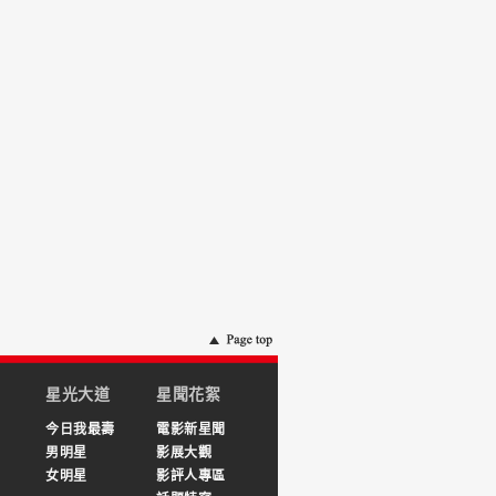
星光大道
星聞花絮
今日我最壽
電影新星聞
男明星
影展大觀
女明星
影評人專區