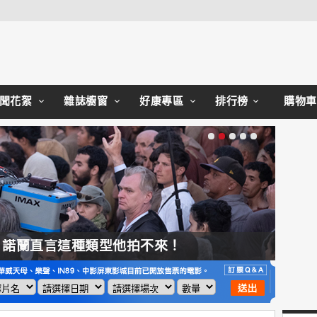
Close
聞花絮
雜誌櫥窗
好康專區
排行榜
購物車
，諾蘭直言這種類型他拍不來！