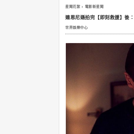
星聞花絮
電影新星聞
連恩尼遜拍完【即刻救援】後
世界娛樂中心