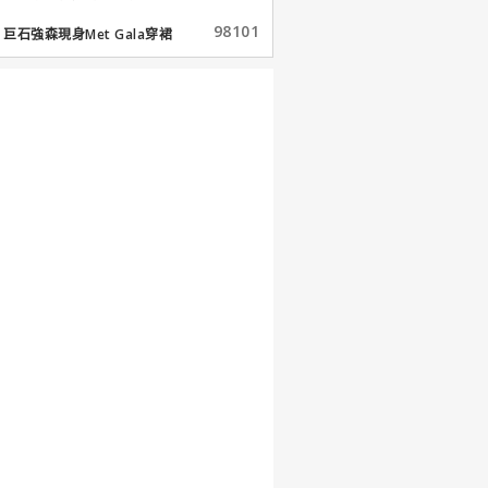
98101
巨石強森現身Met Gala穿裙
子...