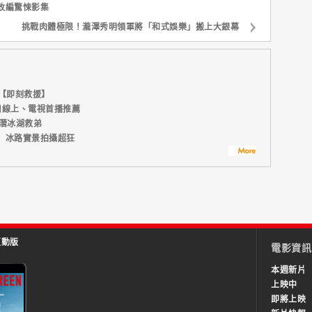
改編驚悚影集
挑戰肉體極限！瀧澤秀明領軍將「和式娛樂」搬上大銀幕
【即刻救援】
周線上、電視首播推薦
潛冰湖救弟
】冰路實景拍攝超狂
互動版
電影資訊
本週新片
上映中
即將上映