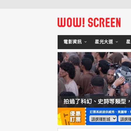
電影資訊
星光大道
星
如何交棒蜘蛛人？湯姆霍蘭：「我們有一個完整的計畫。」
拍過了科幻、史詩等類型