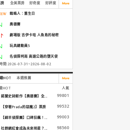
票房
全美票房
好奇度
好評度
蜘蛛人：重生日
奧德賽
劇場版 吉伊卡哇 人魚島的秘密
玩具總動員5
名偵探柯南 高速公路的墮天使
間:2026-07-31~2026-08-02
最HOT
本週推薦
最HOT
人氣
99801
諾蘭史詩鉅作【奧德賽】全...
99532
【穿著Prada的惡魔2】票房
大...
99003
【綿羊偵探團】口碑狂飆！...
98560
社群網紅會成為未來明星？...