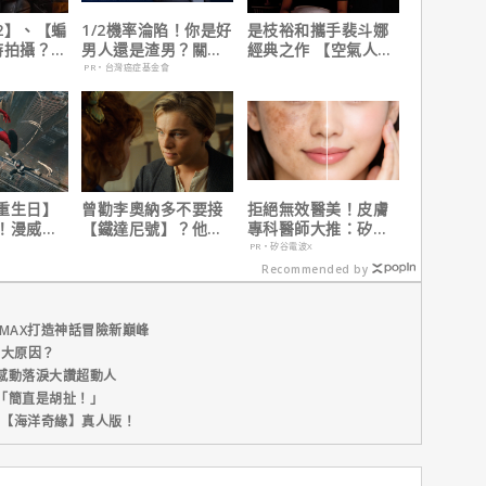
2】、【蝙
1/2機率淪陷！你是好
是枝裕和攜手裴斗娜
時拍攝？詹
男人還是渣男？關鍵
經典之作 【空氣人
清謠言！
在這
形】六月重返大銀幕
PR・台灣癌症基金會
重生日】
曾勸李奧納多不要接
拒絕無效醫美！皮膚
！漫威總
【鐵達尼號】？他
專科醫師大推：矽谷
說感覺很
說：「沒人在乎船上
電波 X 讓肌膚由內而
PR・矽谷電波X
是誰」
外更強韌
Recommended by
MAX打造神話冒險新巔峰
五大原因？
感動落淚大讚超動人
「簡直是胡扯！」
新片【海洋奇緣】真人版！