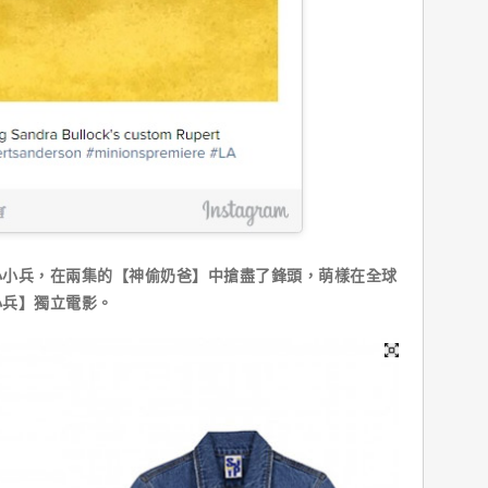
兵，在兩集的【神偷奶爸】中搶盡了鋒頭，萌樣在全球
小兵】獨立電影。