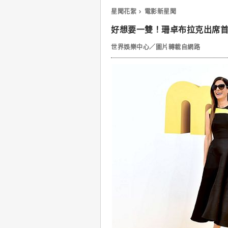
星聞花絮
電影新星聞
好想要一雙！珊卓布拉克出席首映
世界娛樂中心／圖片轉載自網路