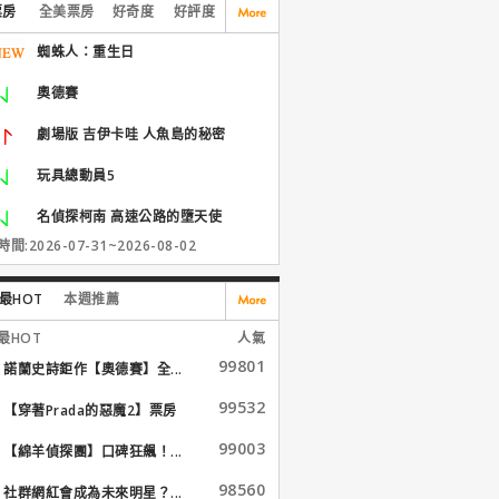
票房
全美票房
好奇度
好評度
蜘蛛人：重生日
奧德賽
劇場版 吉伊卡哇 人魚島的秘密
玩具總動員5
名偵探柯南 高速公路的墮天使
間:2026-07-31~2026-08-02
最HOT
本週推薦
最HOT
人氣
99801
諾蘭史詩鉅作【奧德賽】全...
99532
【穿著Prada的惡魔2】票房
大...
99003
【綿羊偵探團】口碑狂飆！...
98560
社群網紅會成為未來明星？...