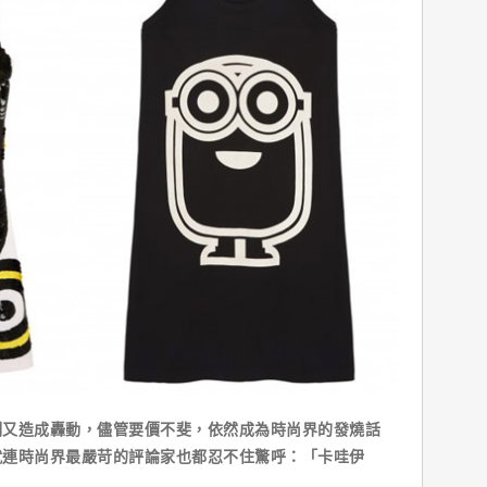
造成轟動，儘管要價不斐，依然成為時尚界的發燒話
就連時尚界最嚴苛的評論家也都忍不住驚呼：「卡哇伊
！