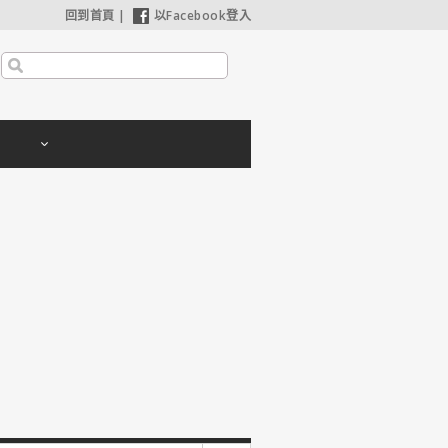
回到首頁
|
以Facebook登入
利波特：神秘的魔法石】25週年限定1週重返大銀幕