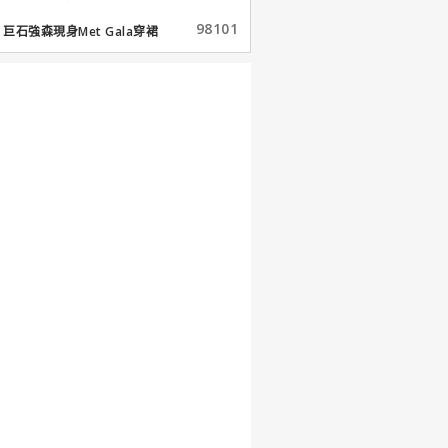
98101
巨石強森現身Met Gala穿裙
子...