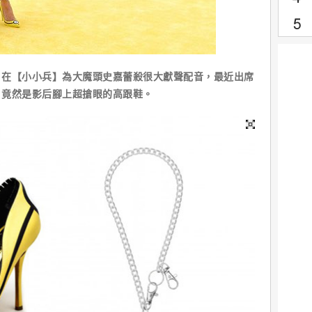
【小小兵】為大魔頭史嘉蕾殺很大獻聲配音，最近出席
，竟然是影后腳上超搶眼的高跟鞋。