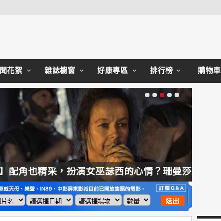
Close
聞花絮
雜誌櫥窗
好康專區
排行榜
購物車
【奧德賽】配角也精采，扮演女巫瑟西的心情？珊曼莎莫頓：「感覺就像重生」
【哈