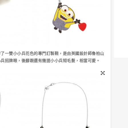
一雙小小兵花色的專門訂製鞋，是由英國設計師魯柏山
小兵招牌眼，後腳跟還有幾搓小小兵短毛髮，相當可愛。