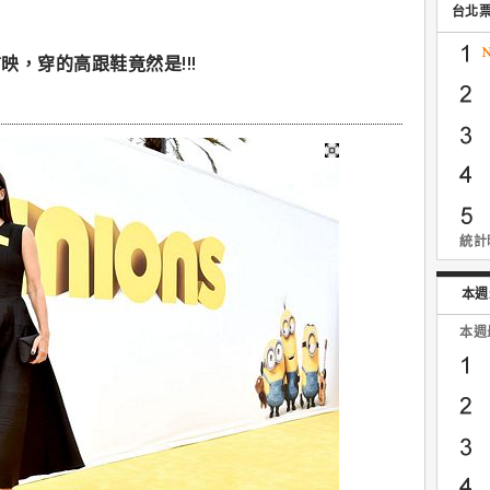
台北
，穿的高跟鞋竟然是!!!
統計時
本週
本週