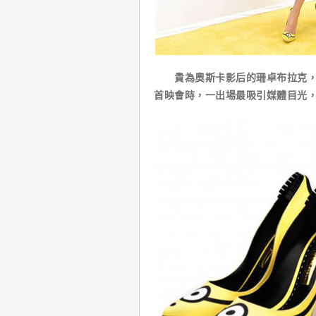
貴為奧斯卡影后的珊卓布拉克，在
首映會時，一出場最吸引媒體目光