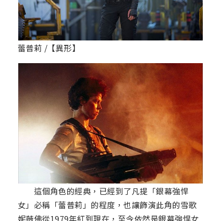
蕾普莉 /【異形】
這個角色的經典，已經到了凡提「銀幕強悍
女」必稱「蕾普莉」的程度，也讓飾演此角的雪歌
妮薇佛從1979年紅到現在，至今依然是銀幕強悍女