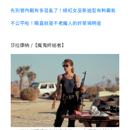
先別管內戰有多混亂了！緋紅女巫新造型有夠霸氣
不公平啦！簡直就是不老魔人的好萊塢明星
莎拉康納 /【魔鬼終結者】