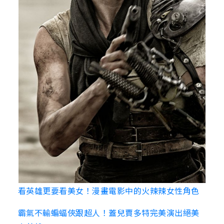
看英雄更要看美女！漫畫電影中的火辣辣女性角色
霸氣不輸蝙蝠俠跟超人！蓋兒賈多特完美演出絕美