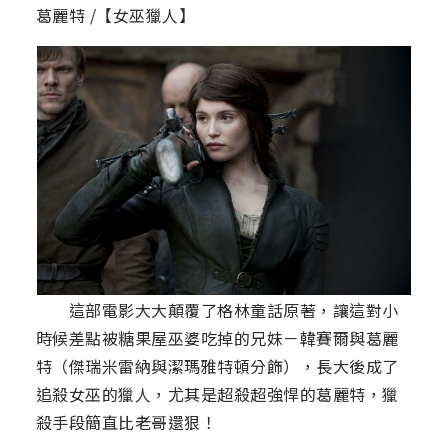
葛麗特 /【女巫獵人】
這部電影大大顛覆了格林童話原著，讓這對小
時候差點被糖果屋巫婆吃掉的兄妹－韓賽爾與葛麗
特（傑瑞米雷納與潔瑪雅特頓分飾），長大後成了
追殺女巫的獵人，尤其是超殺超強悍的葛麗特，獵
殺手段簡直比老哥還狠！