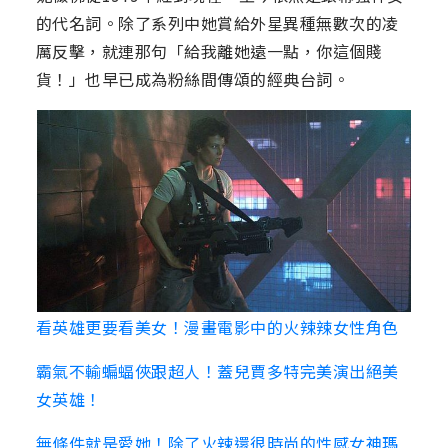
的代名詞。除了系列中她賞給外星異種無數次的凌
厲反擊，就連那句「給我離她遠一點，你這個賤
貨！」也早已成為粉絲間傳頌的經典台詞。
看英雄更要看美女！漫畫電影中的火辣辣女性角色
霸氣不輸蝙蝠俠跟超人！蓋兒賈多特完美演出絕美
女英雄！
無條件就是愛她！除了火辣還很時尚的性感女神瑪