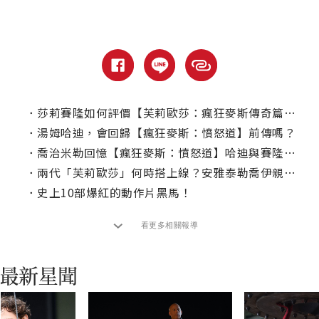
．
莎莉賽隆如何評價【芙莉歐莎：瘋狂麥斯傳奇篇章】？
．
湯姆哈迪，會回歸【瘋狂麥斯：憤怒道】前傳嗎？
．
喬治米勒回憶【瘋狂麥斯：憤怒道】哈迪與賽隆的衝突
．
兩代「芙莉歐莎」何時搭上線？安雅泰勒喬伊親揭！
．
史上10部爆紅的動作片黑馬！
看更多相關報導