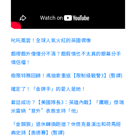
叱吒風雲！全球人氣火紅的英國偶像
戲裡戲外傻傻分不清？戲假情也不太真的銀幕分手
情侶檔！
極限特務回歸！馮迪索重返【限制級戰警3】(暫譯)
確定了！「金牌手」的愛人是她！
套話成功？【美國隊長3：英雄內戰】「鷹眼」傑瑞
米雷納“意外”表態支持「他」
「金鋼狼」退休轉換跑道？休傑克曼演出和荷馬經
典史詩【奧德賽】(暫譯)