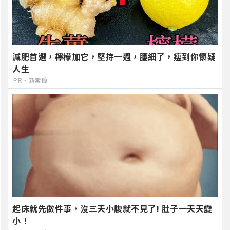
減肥首選，檸檬加它，堅持一週，腰細了，瘦到你懷疑
人生
PR・新素簡
起床就先做件事，沒三天小腹就不見了! 肚子一天天變
小！