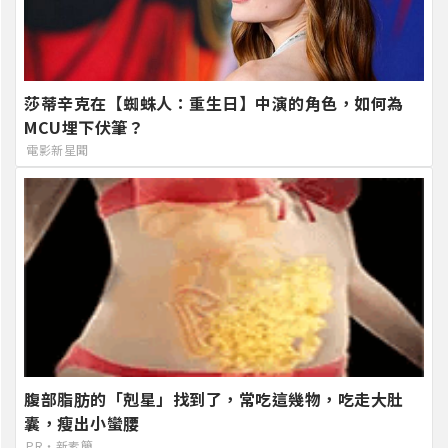
莎蒂辛克在【蜘蛛人：重生日】中演的角色，如何為
MCU埋下伏筆？
電影新星聞
腹部脂肪的「剋星」找到了，常吃這幾物，吃走大肚
囊，瘦出小蠻腰
PR・新素簡