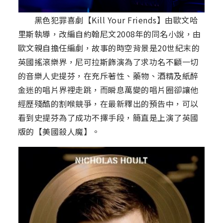
黑色犯罪喜劇【Kill Your Friends】由歐文哈
里斯執導，改編自約翰尼文2008年的同名小說，由
歐文親自擔任編劇，故事的時空背景是20世紀末的
英國搖滾樂界，尼可拉斯飾演為了求功名不顧一切
的音樂人史提芬，在充斥著性、藥物、酒精及紙醉
金迷的唱片界裡走跳，而瞬息萬變的唱片圈卻讓他
經歷殘酷的割喉競爭，在最新釋出的預告中，可以
看到史提芬為了成功不擇手段，簡直是上演了英國
版的【美國殺人魔】。