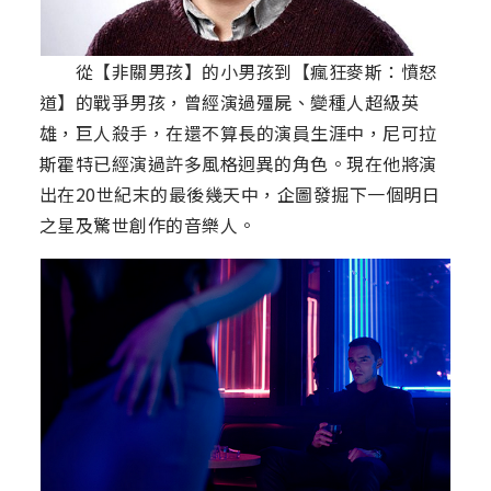
從【非關男孩】的小男孩到【瘋狂麥斯：憤怒
道】的戰爭男孩，曾經演過殭屍、變種人超級英
雄，巨人殺手，在還不算長的演員生涯中，尼可拉
斯霍特已經演過許多風格迥異的角色。現在他將演
出在20世紀末的最後幾天中，企圖發掘下一個明日
之星及驚世創作的音樂人。