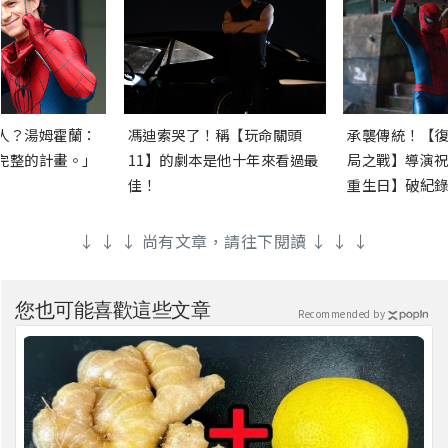
人？湯姆霍蘭：
馮迪索哭了！稱【玩命關頭
承襲傳統！【復
完整的計畫。」
11】的劇本是他十年來看過最
局之戰】導演祝
佳！
重生日】破紀錄
↓ ↓ ↓ 尚有文章，請往下閱讀 ↓ ↓ ↓
您也可能喜歡這些文章
Recommended by