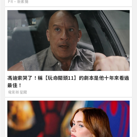
PR・新素簡
馮迪索哭了！稱【玩命關頭11】的劇本是他十年來看過
最佳！
電影新星聞