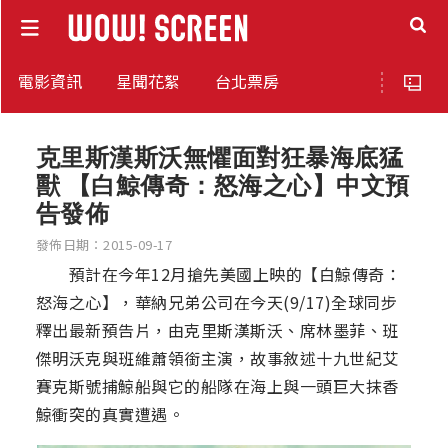
電影資訊
星聞花絮
台北票房
克里斯漢斯沃無懼面對狂暴海底猛
獸 【白鯨傳奇：怒海之心】中文預
告發佈
發佈日期：2015-09-17
預計在今年12月搶先美國上映的【白鯨傳奇：
怒海之心】，華納兄弟公司在今天(9/17)全球同步
釋出最新預告片，由克里斯漢斯沃、席林墨菲、班
傑明沃克與班維蕭領銜主演，故事敘述十九世紀艾
賽克斯號捕鯨船與它的船隊在海上與一頭巨大抹香
鯨衝突的真實遭遇。