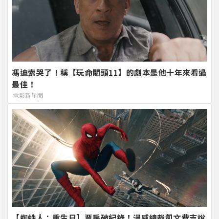
馮迪索哭了！稱【玩命關頭11】的劇本是他十年來看過
最佳！
電影新星聞
【蜘蛛人：重生日】票房破紀錄！漫威總裁凱文費吉說