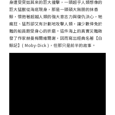
身遭受突如其來的巨大撞擊，一頭超乎人類想像的
巨大猛獸從海底現身，那是一頭碩大無朋的抹香
鯨，懷抱著超越人類的強大意志力與復仇決心，牠
瘋狂、猛烈卻又有計劃地攻擊人類，讓少數倖免於
難的船員飽受身心的折磨。這件海上的真實災難啟
發了作家赫曼梅爾維爾謝，因而寫出經典名著【白
鯨記】( Moby-Dick )，但那只是前半的故事。