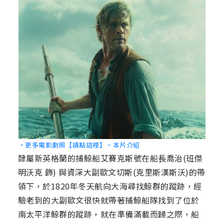
‧更多電影劇照【請點這裡】
‧本片介紹
隸屬新英格蘭的捕鯨船艾賽克斯號在船長喬治(班傑
明沃克 飾) 與資深大副歐文切斯(克里斯漢斯沃)的帶
領下，於1820年冬天航向大海尋找鯨群的蹤跡，經
驗老到的大副歐文很快就帶著捕鯨船隊找到了位於
南太平洋鯨群的蹤跡，就在準備滿載而歸之際，船