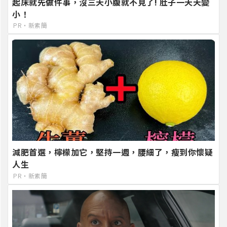
起床就先做件事，沒三天小腹就不見了! 肚子一天天變
小！
PR・新素簡
減肥首選，檸檬加它，堅持一週，腰細了，瘦到你懷疑
人生
PR・新素簡