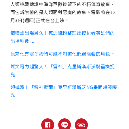
人類挑戰傳說中海洋巨獸後留下的不朽傳奇故事，
而它訴說著的是人類面對惡魔的故事。電影將在12
月3日(週四)正式在台上映。
猜猜誰出場最久！死忠鐵粉整理出復仇者英雄們的
出場秒數....
原來他有演？我們可能不知道他們跑龍套的角色…
燦笑電力超驚人！「雷神」克里斯漢斯沃騎重機捉
鬼
超掉漆！「雷神索爾」克里斯漢斯沃NG畫面爆笑曝
光