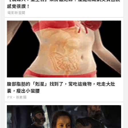
感覺很讚！
電影新星聞
腹部脂肪的「剋星」找到了，常吃這幾物，吃走大肚
囊，瘦出小蠻腰
PR・新素簡