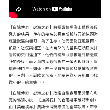
【白鯨傳奇：怒海之心】將揭露這場海上遭遇後段
驚人的結果，倖存的幾名艾賽克斯號船員被這頭海
底猛獸逼向極限，為了生存，他們面對狂風暴雨、
飢餓、恐慌與絕望，在大自然的力量與這頭巨大抹
香鯨的交相逼迫下，他們的精神狀態被逼到接近瘋
狂的邊緣，而大海的猛獸依舊在一旁虎視眈眈，折
磨得他們生不如死，唯一沒有被這頭猛獸摧毀意志
的，只剩下大副歐文切斯，他還在為所有船員尋找
微小的一線生機…。
【白鯨傳奇：怒海之心】改編自納森尼爾菲爾布利
克的暢銷小說，【血鑽石】的查爾斯李維特編劇，
由【美麗境界】奧斯卡得獎導演朗霍華執導，帶來