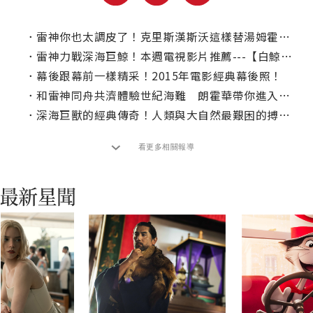
．
雷神你也太調皮了！克里斯漢斯沃這樣替湯姆霍蘭寫推薦信？
．
雷神力戰深海巨鯨！本週電視影片推薦---【白鯨傳奇：怒海之心】
．
幕後跟幕前一樣精采！2015年電影經典幕後照！
．
和雷神同舟共濟體驗世紀海難 朗霍華帶你進入淨化心靈敬畏的奇幻旅程
．
深海巨獸的經典傳奇！人類與大自然最艱困的搏鬥戰
看更多相關報導