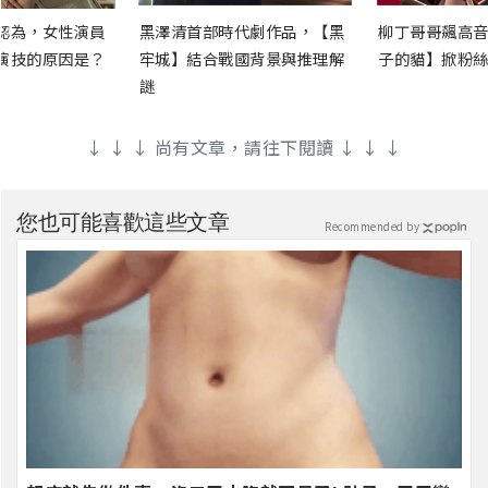
認為，女性演員
黑澤清首部時代劇作品，【黑
柳丁哥哥飆高音
演技的原因是？
牢城】結合戰國背景與推理解
子的貓】掀粉絲
謎
↓ ↓ ↓ 尚有文章，請往下閱讀 ↓ ↓ ↓
您也可能喜歡這些文章
Recommended by