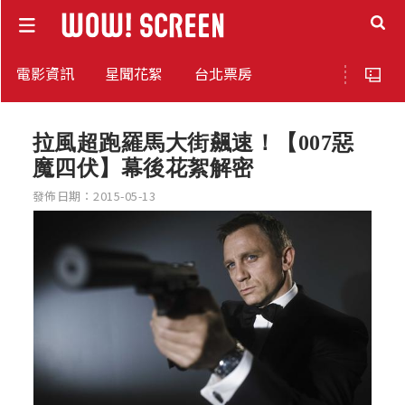
電影資訊
星聞花絮
台北票房
拉風超跑羅馬大街飆速！【007惡
魔四伏】幕後花絮解密
發佈日期：2015-05-13