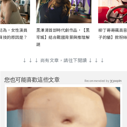
認為，女性演員
黑澤清首部時代劇作品，【黑
柳丁哥哥飆高音
演技的原因是？
牢城】結合戰國背景與推理解
子的貓】掀粉絲
謎
↓ ↓ ↓ 尚有文章，請往下閱讀 ↓ ↓ ↓
您也可能喜歡這些文章
Recommended by