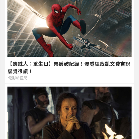
【蜘蛛人：重生日】票房破紀錄！漫威總裁凱文費吉說
感覺很讚！
電影新星聞