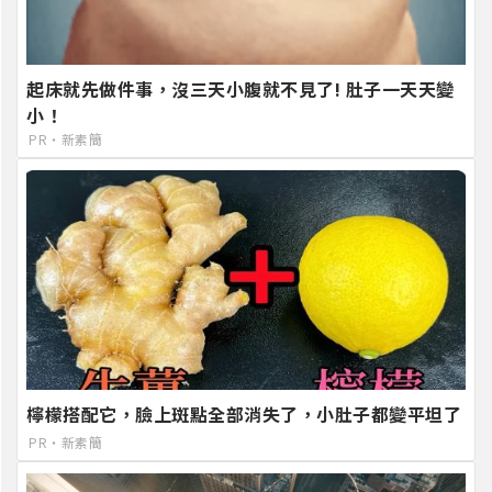
起床就先做件事，沒三天小腹就不見了! 肚子一天天變
小！
PR・新素簡
檸檬搭配它，臉上斑點全部消失了，小肚子都變平坦了
PR・新素簡