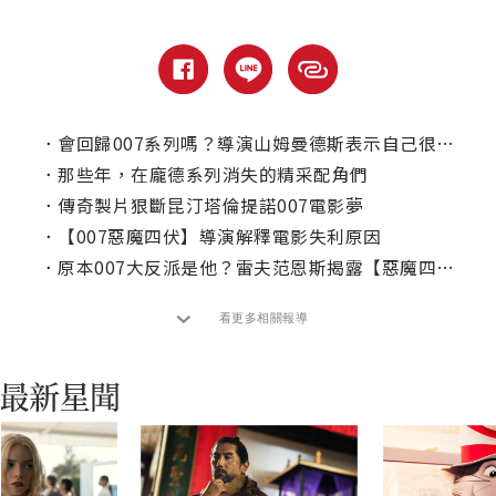
．
會回歸007系列嗎？導演山姆曼德斯表示自己很懷疑這件事！
．
那些年，在龐德系列消失的精采配角們
．
傳奇製片狠斷昆汀塔倫提諾007電影夢
．
【007惡魔四伏】導演解釋電影失利原因
．
原本007大反派是他？雷夫范恩斯揭露【惡魔四伏】反轉劇情
看更多相關報導