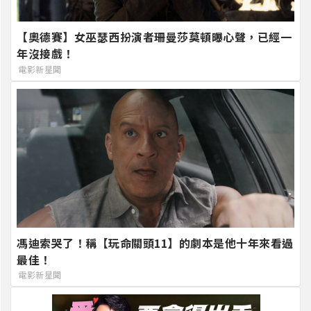
【奧德賽】女巫瑟西扮演者珊曼莎莫頓曝心聲，已經一
年沒接戲！
電影新星聞
馮迪索哭了！稱【玩命關頭11】的劇本是他十年來看過
最佳！
電影新星聞