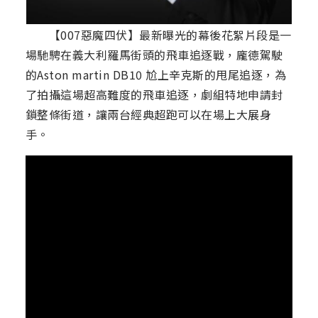
【007惡魔四伏】最新曝光的幕後花絮片段是一
場馳騁在義大利羅馬街頭的飛車追逐戰，龐德駕駛
的Aston martin DB10 尬上辛克斯的甩尾追逐，為
了拍攝這場超高難度的飛車追逐，劇組特地申請封
鎖整條街道，讓兩台經典超跑可以在場上大展身
手。