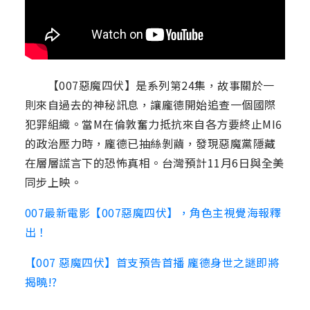
【007惡魔四伏】是系列第24集，故事關於一
則來自過去的神秘訊息，讓龐德開始追查一個國際
犯罪組織。當M在倫敦奮力抵抗來自各方要終止MI6
的政治壓力時，龐德已抽絲剝繭，發現惡魔黨隱藏
在層層謊言下的恐怖真相。台灣預計11月6日與全美
同步上映。
007最新電影【007惡魔四伏】，角色主視覺海報釋
出！
【007 惡魔四伏】首支預告首播 龐德身世之謎即將
揭曉!?