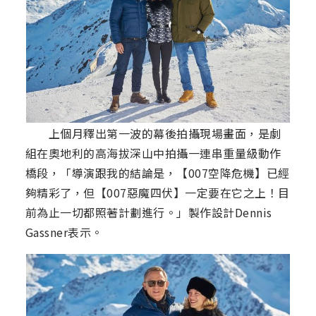
上個月釋出第一波的幕後拍攝現場畫面，是劇
組在奧地利的高海拔深山中拍攝一連串重量級動作
橋段，「導演跟我的結論是，【007空降危機】已經
夠精彩了，但【007惡魔四伏】一定要在它之上！目
前為止一切都照著計劃進行。」製作設計Dennis
Gassner表示。