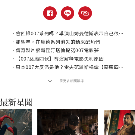
．
會回歸007系列嗎？導演山姆曼德斯表示自己很懷疑這件事！
．
那些年，在龐德系列消失的精采配角們
．
傳奇製片狠斷昆汀塔倫提諾007電影夢
．
【007惡魔四伏】導演解釋電影失利原因
．
原本007大反派是他？雷夫范恩斯揭露【惡魔四伏】反轉劇情
看更多相關報導