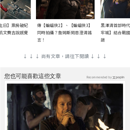
生日】票房破紀
傳【蝙蝠俠2】、【蝙蝠俠3】
黑澤清首部時代
凱文費吉說感覺
同時拍攝？詹姆斯岡恩澄清謠
牢城】結合戰國
言！
謎
↓ ↓ ↓ 尚有文章，請往下閱讀 ↓ ↓ ↓
您也可能喜歡這些文章
Recommended by