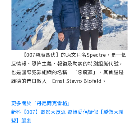
【007惡魔四伏】的原文片名Spectre，是一個
反情報、恐怖主義、報復及勒索的特別組織代號，
也是國際犯罪組織的名稱─「惡魔黨」，其首腦是
龐德的昔日敵人－Ernst Stavro Blofeld。
更多關於「丹尼爾克雷格」
新科【007】電影大反派 遭爆愛侶疑似【驕傲大聯
盟】編劇