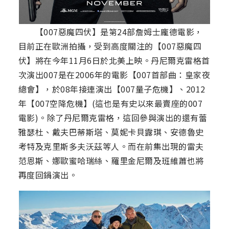
【007惡魔四伏】是第24部詹姆士龐德電影，
目前正在歐洲拍攝，受到高度關注的【007惡魔四
伏】將在今年11月6日於北美上映。丹尼爾克雷格首
次演出007是在2006年的電影【007首部曲：皇家夜
總會】，於08年接連演出【007量子危機】、2012
年【007空降危機】(這也是有史以來最賣座的007
電影)。除了丹尼爾克雷格，這回參與演出的還有蕾
雅瑟杜、戴夫巴蒂斯塔、莫妮卡貝露琪、安德魯史
考特及克里斯多夫沃茲等人。而在前集出現的雷夫
范恩斯、娜歐蜜哈瑞絲、羅里金尼爾及班維蕭也將
再度回鍋演出。