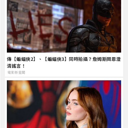
傳【蝙蝠俠2】、【蝙蝠俠3】同時拍攝？詹姆斯岡恩澄
清謠言！
電影新星聞