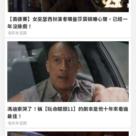
【奧德賽】女巫瑟西扮演者珊曼莎莫頓曝心聲，已經一
年沒接戲！
電影新星聞
馮迪索哭了！稱【玩命關頭11】的劇本是他十年來看過
最佳！
電影新星聞