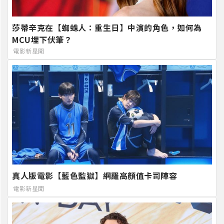
莎蒂辛克在【蜘蛛人：重生日】中演的角色，如何為
MCU埋下伏筆？
電影新星聞
真人版電影【藍色監獄】網羅高顏值卡司陣容
電影新星聞