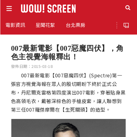
電影資訊
星聞花絮
台北票房
007最新電影【007惡魔四伏】，角
色主視覺海報釋出！
發佈日期：2015-03-18
007最新電影【007惡魔四伏】(Spectre)第一
張官方視覺海報在眾人的殷切期盼下終於正式公
布，丹尼爾克雷格第四度演出007電影，穿著貼身黑
色高領毛衣，戴著深棕色的手槍皮套，讓人聯想到
第三任007羅傑摩爾在【生死關頭】的造型。