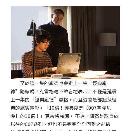
至於這一集的龐德也會走上一集“經典龐
德”路線嗎？克雷格毫不諱言地表示，不僅是延續
上一集的“經典龐德”風格，而且還會是部超級經
典的龐德電影，「10倍！經典度是【007空降危
機】的10倍！」克雷格強調。 不過，雖然是取自於
以往的007系列，但也不是完完全全回到之前過