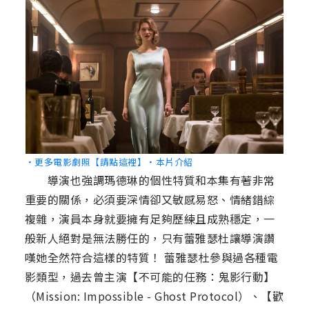
‧更多電影劇照【請點這裡】
‧本片介紹
導演也強調瑪德琳的個性特質和本集有著非常
重要的關係，必須要深情卻又敏感易怒、情緒錯綜
複雜，演員本身就要擁有足夠歷練且成熟穩定，一
般新人絕對是無法勝任的，只有蕾雅瑟杜讓導演讚
嘆她全然符合這樣的特質！ 蕾雅瑟杜參與過各種電
影類型，過去曾主演【不可能的任務：鬼影行動】
（Mission: Impossible - Ghost Protocol）、【歡