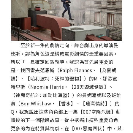
至於新一集的劇情走向，舞台劇出身的導演曼
德斯，認為角色還是構成電影劇情的最重要因素，
所以「一旦確定回鍋執導，我認為首先最重要的
是，找回雷夫范恩斯（Ralph Fiennes，【為愛朗
讀】、【哈利波特：死神的聖物】）的M、娜歐蜜
哈里斯（Naomie Harris，【28天毀滅倒數】、
【神鬼奇航2：加勒比海盜】）的曼妮潘妮以及班維
蕭（Ben Whishaw，【香水】、【璀璨情詩】）的
Q，我想說出這些角色繼上一集【007空降危機】劇
情後的下一個階段故事，從中挖掘出這些重要角色
更多的內在特質與情感。在【007惡魔四伏】中，某