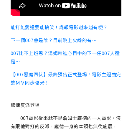
能打能愛還要能搞笑！諜報電影越來越有梗？
下一個007會是誰？目前跳上火線的有…
007比不上班恩？湯姆哈迪心目中的下一任007人選
是…
【007惡魔四伏】最終預告正式登場！電影主題曲完
整ＭＶ同步曝光！
驚悚反派登場
007電影從來就不是詹姆士龐德的一人電影，沒
有跟他對打的反派，龐德一身的本領也無從施展，