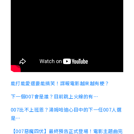
能打能愛還要能搞笑！諜報電影越來越有梗？
下一個007會是誰？目前跳上火線的有…
007比不上班恩？湯姆哈迪心目中的下一任007人選
是…
【007惡魔四伏】最終預告正式登場！電影主題曲完