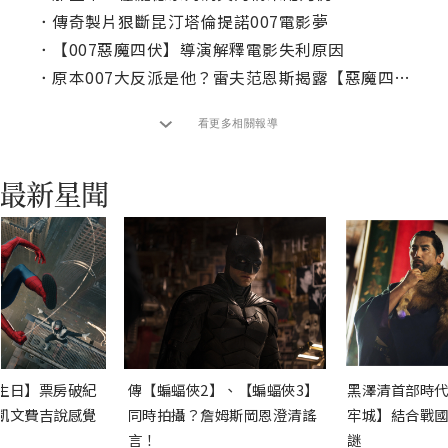
．
傳奇製片狠斷昆汀塔倫提諾007電影夢
．
【007惡魔四伏】導演解釋電影失利原因
．
原本007大反派是他？雷夫范恩斯揭露【惡魔四伏】反轉劇情
看更多相關報導
生日】票房破紀
傳【蝙蝠俠2】、【蝙蝠俠3】
黑澤清首部時代
凱文費吉說感覺
同時拍攝？詹姆斯岡恩澄清謠
牢城】結合戰國
言！
謎