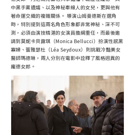
中黑手黨遺孀、以及神秘牽線人的女兒，更與他有
著命運交織的複雜關係。 導演山姆曼德斯在選角
時，特別提到這兩名角色形象都非常神秘、深不可
測，必須由演技精湛的女演員擔綱重任，而最後邀
請到莫妮卡貝露琪（Monica Bellucci）扮演性感黑
寡婦、蕾雅瑟杜（Léa Seydoux）則挑戰冷豔美女
醫師瑪德琳，兩人分別在電影中詮釋了風格迥異的
龐德女郎。