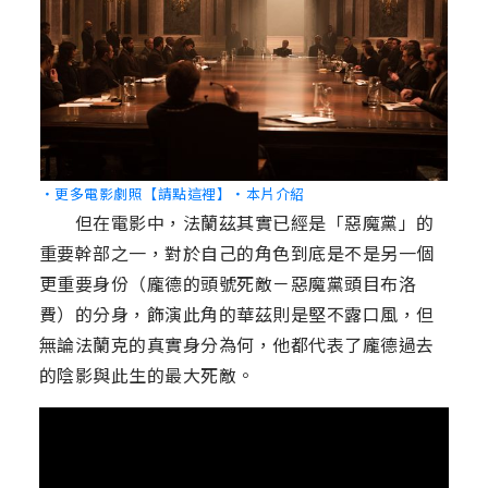
‧更多電影劇照【請點這裡】
‧本片介紹
但在電影中，法蘭茲其實已經是「惡魔黨」的
重要幹部之一，對於自己的角色到底是不是另一個
更重要身份（龐德的頭號死敵－惡魔黨頭目布洛
費）的分身，飾演此角的華茲則是堅不露口風，但
無論法蘭克的真實身分為何，他都代表了龐德過去
的陰影與此生的最大死敵。