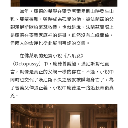
當年，龐德的雙親在攀登阿爾卑斯山時發生山
難、雙雙罹難，頓時成為孤兒的他，被法蘭茲的父
親漢尼斯歐柏豪瑟收養，也就是說，法蘭茲實際上
是龐德在寄養家庭裡的哥哥。雖然沒有血緣關係，
但兩人的命運也從此展開弔詭的交集。
在佛萊明的短篇小說《八爪女》
（Octopussy）中，龐德曾說過，漢尼斯對他而
言，就像是真正的父親一樣的存在。不過，小說中
同時也交代了漢尼斯不久之後就被謀殺身亡了，為
了替義父伸張正義，小說中龐德還一路追殺幕後真
兇。