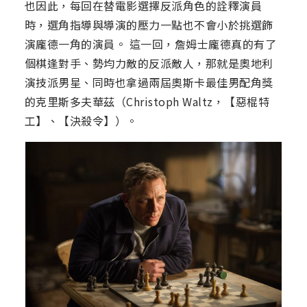
也因此，每回在替電影選擇反派角色的詮釋演員
時，選角指導與導演的壓力一點也不會小於挑選飾
演龐德一角的演員。 這一回，詹姆士龐德真的有了
個棋逢對手、勢均力敵的反派敵人，那就是奧地利
演技派男星、同時也拿過兩屆奧斯卡最佳男配角獎
的克里斯多夫華茲（Christoph Waltz，【惡棍特
工】、【決殺令】）。