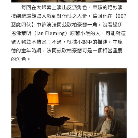
每回在大銀幕上演出反派角色，華茲的絕妙演
技總能讓觀眾入戲到對他恨之入骨，這回他在【007
惡魔四伏】中飾演法蘭茲歐柏豪瑟一角，沒看過伊
恩佛萊明（Ian Fleming）原著小說的人，可能對這
號人物並不熟悉；不過，根據小說中的描述，在龐
德的童年時期，法蘭茲歐柏豪瑟可是一個相當重要
的角色。