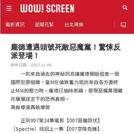
電影資訊
星聞花絮
台北票房
龐德遭遇頭號死敵惡魔黨！驚悚反
派登場！
發佈日期：2015-11-06
一則來自過去的神秘訊息讓龐德開始追查一個
國際犯罪組織。當M在倫敦奮力抵抗來自各方要終
止MI6的壓力時，龐德已抽絲剝繭，發現惡魔黨隱藏
在層層謊言下的恐怖真相。
票房導演再執導筒
正宗007第24集電影【007惡魔四伏】
（Spectre）找回上一集【007空降危機】