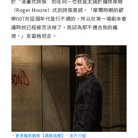
於“漫畫式誇張”的走向－也就是太過於羅傑摩爾
（Roger Moore）式的誇張喜感，「摩爾時期的歡
樂007在這個年代是行不通的，所以在第一場劇本會
議時就已經被否決掉了，我認為那不適合我的龐
德。」克雷格坦言。
‧更多電影劇照【請點這裡】
‧本片介紹