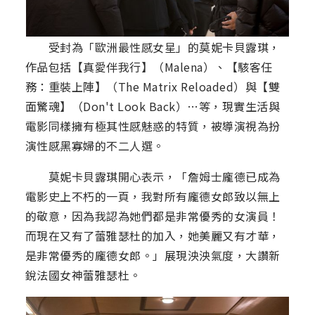
受封為「歐洲最性感女星」的莫妮卡貝露琪，
作品包括【真愛伴我行】（Malena）、【駭客任
務：重裝上陣】（The Matrix Reloaded）與【雙
面驚魂】（Don't Look Back）…等，現實生活與
電影同樣擁有極其性感魅惑的特質，被導演視為扮
演性感黑寡婦的不二人選。
莫妮卡貝露琪開心表示，「詹姆士龐德已成為
電影史上不朽的一頁，我對所有龐德女郎致以無上
的敬意，因為我認為她們都是非常優秀的女演員！
而現在又有了蕾雅瑟杜的加入，她美麗又有才華，
是非常優秀的龐德女郎。」展現泱泱氣度，大讚新
銳法國女神蕾雅瑟杜。