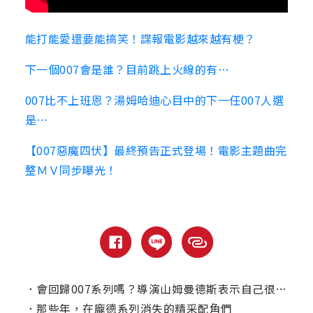
能打能愛還要能搞笑！諜報電影越來越有梗？
下一個007會是誰？目前跳上火線的有…
007比不上班恩？湯姆哈迪心目中的下一任007人選
是…
【007惡魔四伏】最終預告正式登場！電影主題曲完
整ＭＶ同步曝光！
．
會回歸007系列嗎？導演山姆曼德斯表示自己很懷疑這件事！
．
那些年，在龐德系列消失的精采配角們