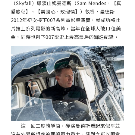
（Skyfall）導演山姆曼德斯（Sam Mendes，【真
愛旅程】、【美國心·玫瑰情】）執導，曼德斯
2012年初次接下007系列電影導演筒，就成功將此
片推上系列電影的新高峰，當年在全球大破11億美
金，同時也創下007影史上最高票房的輝煌紀錄。
這一回二度執導筒，導演曼德斯看起來似乎並
沒有外界所想像的那般壓力重大，談到之所以願意