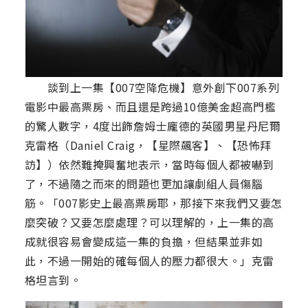
談到上一集【007空降危機】意外創下007系列
電影中最高票房、而且還是跨過10億美金超高門檻
的驚人數字，4度出飾詹姆士龐德的英國男星丹尼爾
克雷格（Daniel Craig，【星際飆客】、【恐怖拜
訪】）依然難掩興奮地表示，當時每個人都被嚇到
了，不過隨之而來的問題也更加讓劇組人員傷腦
筋。「007影史上最高票房耶，那接下來我們又要怎
麼突破？又要怎麼處理？可以理解的，上一集的高
成就很容易會變成這一集的負擔，但結果並非如
此，不過一開始的確每個人的壓力都很大。」克雷
格坦言到。