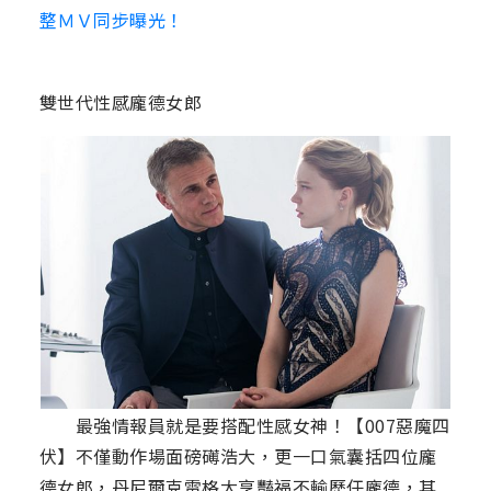
整ＭＶ同步曝光！
雙世代性感龐德女郎
最強情報員就是要搭配性感女神！【007惡魔四
伏】不僅動作場面磅礡浩大，更一口氣囊括四位龐
德女郎，丹尼爾克雷格大享豔福不輸歷任龐德，其