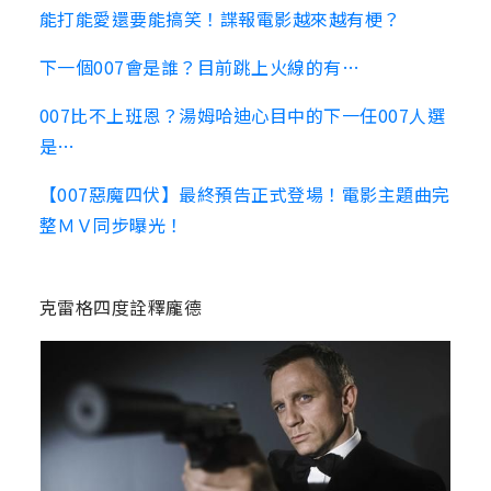
能打能愛還要能搞笑！諜報電影越來越有梗？
下一個007會是誰？目前跳上火線的有…
007比不上班恩？湯姆哈迪心目中的下一任007人選
是…
【007惡魔四伏】最終預告正式登場！電影主題曲完
整ＭＶ同步曝光！
克雷格四度詮釋龐德