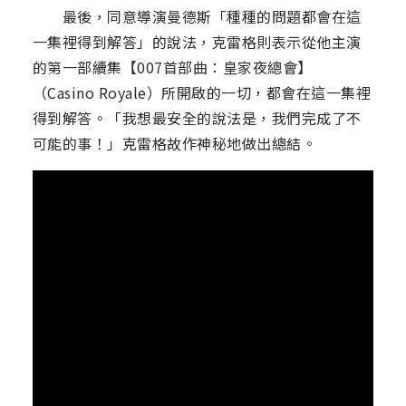
最後，同意導演曼德斯「種種的問題都會在這
一集裡得到解答」的說法，克雷格則表示從他主演
的第一部續集【007首部曲：皇家夜總會】
（Casino Royale）所開啟的一切，都會在這一集裡
得到解答。「我想最安全的說法是，我們完成了不
可能的事！」克雷格故作神秘地做出總結。