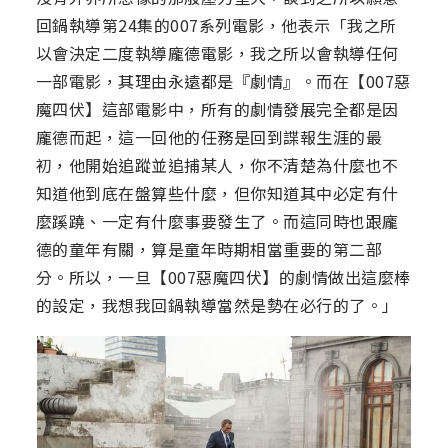
回鍋執導第24集的007系列電影，他表示「我之所
以會決定二度執導龐德電影，我之所以會執導任何
一部電影，其理由永遠都是『劇情』。而在【007惡
魔四伏】這部電影中，所有的劇情發展完全都是因
龐德而起，這一回他的任務是回到諜報生涯的最
初，他開始追蹤並追捕某人，你不清楚為什麼也不
知道他到底在盤算些什麼，但你知道其中必定有什
麼蹊蹺、一定有什麼事要發生了。而這同時也跟龐
德的童年有關，算是童年時期相當重要的第二部
分。所以，一旦【007惡魔四伏】的劇情做出這麼棒
的設定，我想我回鍋執導當然是勢在必行的了。」