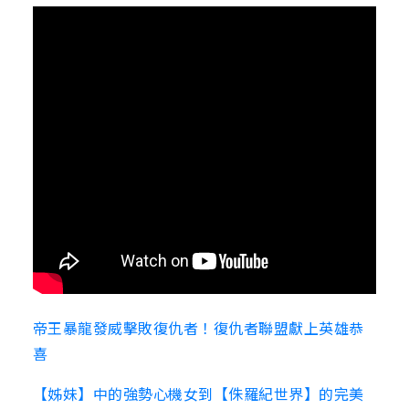
帝王暴龍發威擊敗復仇者！復仇者聯盟獻上英雄恭
喜
【姊妹】中的強勢心機女到【侏羅紀世界】的完美