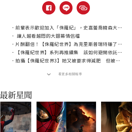
．
前輩表示歡迎加入「侏羅紀」，史嘉蕾喬韓森大驚喜！
．
讓人越看越悶的大銀幕情侶檔
．
片酬翻倍！【侏羅紀世界】為克里斯普瑞特賺了多少？
．
【侏羅紀世界】系列再推續集 該如何避開依託答辯？
．
拍攝【侏羅紀世界3】她又被要求得減肥 但被導演擋下了
看更多相關報導