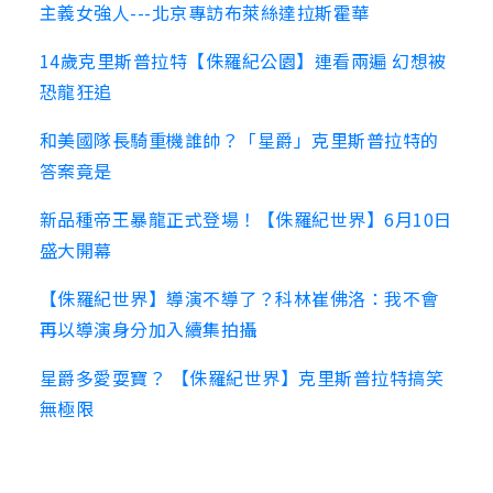
主義女強人---北京專訪布萊絲達拉斯霍華
14歲克里斯普拉特【侏羅紀公園】連看兩遍 幻想被
恐龍狂追
和美國隊長騎重機誰帥？「星爵」克里斯普拉特的
答案竟是
新品種帝王暴龍正式登場！【侏羅紀世界】6月10日
盛大開幕
【侏羅紀世界】導演不導了？科林崔佛洛：我不會
再以導演身分加入續集拍攝
星爵多愛耍寶？ 【侏羅紀世界】克里斯普拉特搞笑
無極限