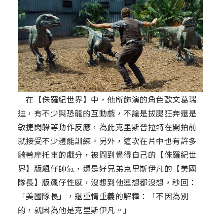
在【侏羅紀世界】中，他所飾演的角色歐文葛瑞
迪，有不少與恐龍的互動戲，不論是拔腿狂奔還是
敏捷閃躲等動作反應，為此克里斯普拉特在開拍前
就接受不少體能訓練。另外，這次在片中也有許多
騎著摩托車的戲分，被問到覺得自己的【侏羅紀世
界】版飆仔帥氣，還是好兄弟克里斯伊凡的【美國
隊長】版飆仔性感，沒想到他連想都沒想，秒回：
「美國隊長」，還重情重義的解釋：「不因為別
的，就因為他是克里斯伊凡。」