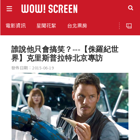
電影資訊
星聞花絮
台北票房
誰說他只會搞笑？---【侏羅紀世
界】克里斯普拉特北京專訪
發佈日期：2015-06-19