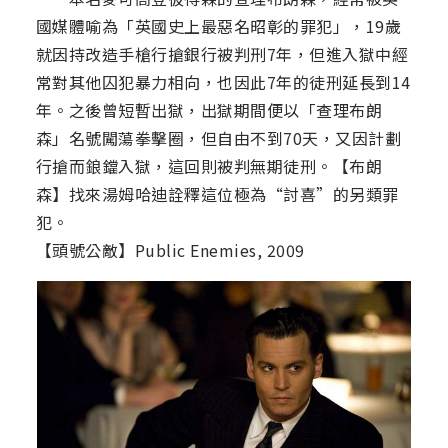
國媒體喻為「英國史上最惡名昭彰的罪犯」，19歲
就因持改造手槍行搶銀行被判刑7年，但進入獄中經
常對其他囚犯暴力相向，也因此7年的徒刑延長到14
年。之後曾短暫出獄，出獄期間便以「查理布朗
森」名號闖蕩拳擊圈，但自由不到70天，又因計劃
行搶而鋃鐺入獄，這回則被判無期徒刑。【布朗
森】找來湯姆哈迪詮釋這位極為“討喜”的另類罪
犯。
【頭號公敵】Public Enemies, 2009