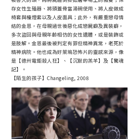
存女性生殖器、將頭蓋骨當湯碗使用、將人皮做成
椅套與檯燈套以及人皮面具；此外，有嚴重戀母情
結的金恩，在母親過世後惡化成戀屍癖及異裝癖，
多次盜回與母親年齡相仿的女性遺體，或是裝飾或
是肢解。金恩最後被判定有罪但精神異常，老死於
精神病院。他也成為好萊塢恐怖片的靈感來源，像
是【德州電鉅殺人狂】、【沉默的羔羊】及【驚魂
記】。
【陌生的孩子】Changeling, 2008