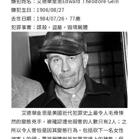
嫌犯姓名：艾德華金恩Edward Theodore Gein
嫌犯生日：1906/08/27
去世日期：1984/07/26，77歲
犯罪事實：謀殺，盜墓，毀壞屍體
艾德華金恩是美國近代犯罪史上最令人毛骨悚
然的變態兇手，被確認遭他殺害的人數只有2人；之
所以令人害怕是因其變態行為，包括砍下一名女性
被害人的頭，再將屍體倒掛如屠宰場上的豬隻；保