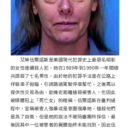
艾琳伍爾諾斯是美國現代犯罪史上最惡名昭彰
的女性連續殺人犯，她在1989年到1990年一年間總
共謀殺了七名男性，由於她的犯罪手法是在公路上
佯裝車子拋錨，引誘路過駕駛停車幫忙，之後再以
提供性交易為由，趁機近距離槍殺被害人，也因此
被媒體冠上「死亡女」的暱稱。伍爾諾斯在審判過
程中，宣稱被害人強暴或是意圖強暴她，槍殺他們
是為了自衛，但是她的說法不被陪審團所採信，最
後因其中一位被害者的屍體始終未能找到，因此伍