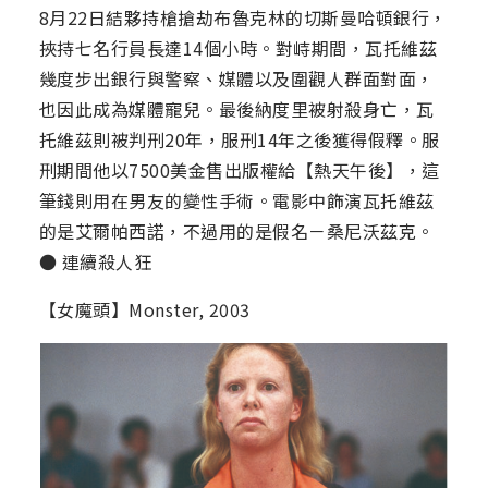
8月22日結夥持槍搶劫布魯克林的切斯曼哈頓銀行，
挾持七名行員長達14個小時。對峙期間，瓦托維茲
幾度步出銀行與警察、媒體以及圍觀人群面對面，
也因此成為媒體寵兒。最後納度里被射殺身亡，瓦
托維茲則被判刑20年，服刑14年之後獲得假釋。服
刑期間他以7500美金售出版權給【熱天午後】，這
筆錢則用在男友的變性手術。電影中飾演瓦托維茲
的是艾爾帕西諾，不過用的是假名－桑尼沃茲克。
● 連續殺人狂
【女魔頭】Monster, 2003