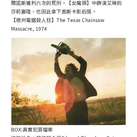
爾諾斯獲判六次的死刑。【女魔頭】中飾演艾琳的
莎莉塞隆，也因此拿下奧斯卡影后獎。
【德州電鋸殺人狂】The Texas Chainsaw
Massacre, 1974
BOX:真實犯罪檔案