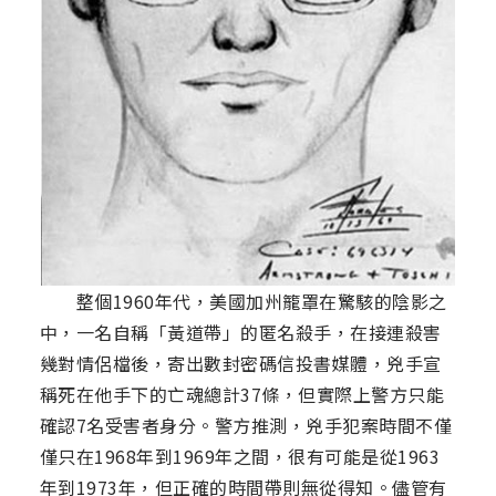
整個1960年代，美國加州籠罩在驚駭的陰影之
中，一名自稱「黃道帶」的匿名殺手，在接連殺害
幾對情侶檔後，寄出數封密碼信投書媒體，兇手宣
稱死在他手下的亡魂總計37條，但實際上警方只能
確認7名受害者身分。警方推測，兇手犯案時間不僅
僅只在1968年到1969年之間，很有可能是從1963
年到1973年，但正確的時間帶則無從得知。儘管有