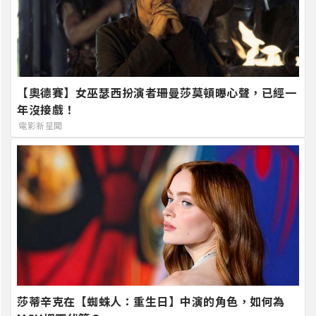
【奧德賽】女巫瑟西扮演者珊曼莎莫頓曝心聲，已經一
年沒接戲！
電影新星聞
莎蒂辛克在【蜘蛛人：重生日】中演的角色，如何為