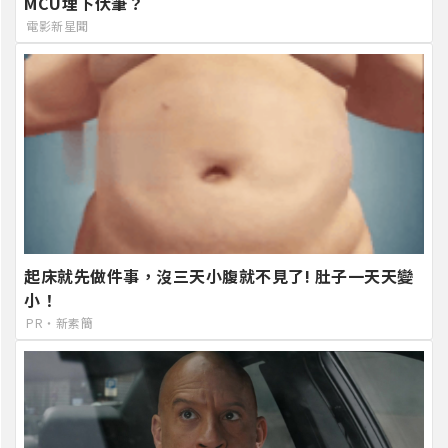
MCU埋下伏筆？
電影新星聞
起床就先做件事，沒三天小腹就不見了! 肚子一天天變
小！
PR・新素簡