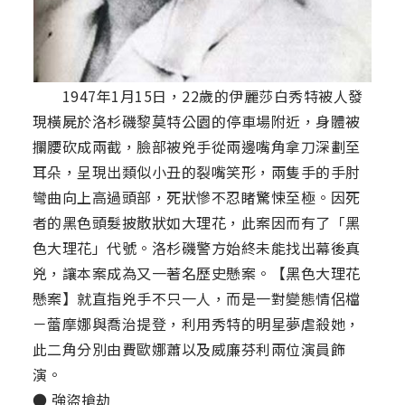
1947年1月15日，22歲的伊麗莎白秀特被人發
現橫屍於洛杉磯黎莫特公園的停車場附近，身體被
攔腰砍成兩截，臉部被兇手從兩邊嘴角拿刀深劃至
耳朵，呈現出類似小丑的裂嘴笑形，兩隻手的手肘
彎曲向上高過頭部，死狀慘不忍睹驚悚至極。因死
者的黑色頭髮披散狀如大理花，此案因而有了「黑
色大理花」代號。洛杉磯警方始終未能找出幕後真
兇，讓本案成為又一著名歷史懸案。【黑色大理花
懸案】就直指兇手不只一人，而是一對變態情侶檔
－蕾摩娜與喬治提登，利用秀特的明星夢虐殺她，
此二角分別由費歐娜蕭以及威廉芬利兩位演員飾
演。
● 強盜搶劫