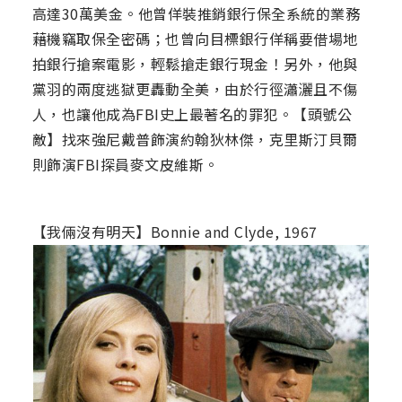
高達30萬美金。他曾佯裝推銷銀行保全系統的業務
藉機竊取保全密碼；也曾向目標銀行佯稱要借場地
拍銀行搶案電影，輕鬆搶走銀行現金！另外，他與
黨羽的兩度逃獄更轟動全美，由於行徑瀟灑且不傷
人，也讓他成為FBI史上最著名的罪犯。【頭號公
敵】找來強尼戴普飾演約翰狄林傑，克里斯汀貝爾
則飾演FBI探員麥文皮維斯。
【我倆沒有明天】Bonnie and Clyde, 1967