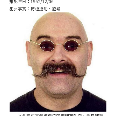
嫌犯生日：1952/12/06
犯罪事實：持槍搶劫、施暴
本名麥可高登彼得森的查理布朗森，經常被英