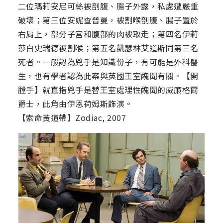
二位瑪莉安尼可絲被剖腹、腸子外露，私處遭嚴重
破壞；第三位安妮查普曼，被割喉剖腹、腸子置於
右肩上，部分子宮和腹部的肉被取走；第四名伊莉
莎白史瑞德被割喉；第五名凱瑟林艾道斯同第三名
死者。一般認為兇手是知識份子，有可能是外科醫
生，也有學者認為此案與英國王室醜聞有關。【開
膛手】就直指兇手是替王室處理性醜聞的威廉格爾
爵士，此角由伊恩荷姆斯飾演。
【索命黃道帶】Zodiac, 2007