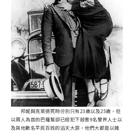
邦妮與克萊德死時分別只有23歲以及25歲，但
以兩人為首的巴羅幫卻已經犯下殺害9名警界人士以
及其他數名平民百姓的滔天大罪，他們大都是以雜