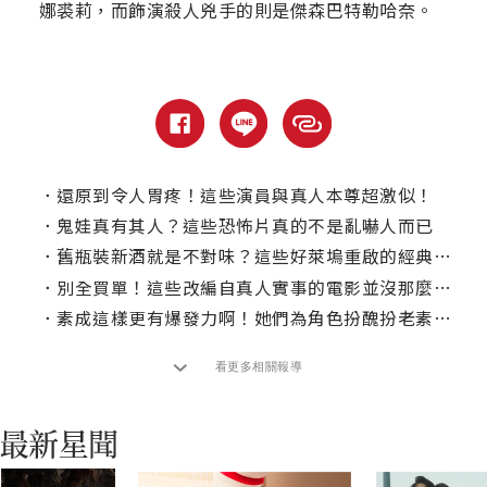
娜裘莉，而飾演殺人兇手的則是傑森巴特勒哈奈。
．
還原到令人胃疼！這些演員與真人本尊超激似！
．
鬼娃真有其人？這些恐怖片真的不是亂嚇人而已
．
舊瓶裝新酒就是不對味？這些好萊塢重啟的經典恐怖片你買單幾部
．
別全買單！這些改編自真人實事的電影並沒那麼「真實」！(Part 2)
．
素成這樣更有爆發力啊！她們為角色扮醜扮老素顏上戲
看更多相關報導