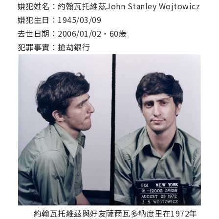
嫌犯姓名：約翰瓦托維茲John Stanley Wojtowicz
嫌犯生日：1945/03/09
去世日期：2006/01/02，60歲
犯罪事實：搶劫銀行
約翰瓦托維茲與好友薩爾瓦多納度里在1972年