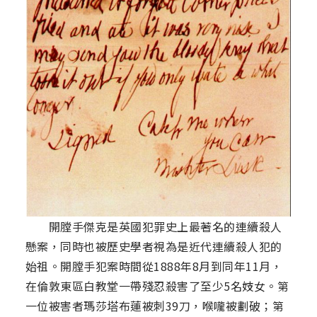
開膛手傑克是英國犯罪史上最著名的連續殺人
懸案，同時也被歷史學者視為是近代連續殺人犯的
始祖。開膛手犯案時間從1888年8月到同年11月，
在倫敦東區白教堂一帶殘忍殺害了至少5名妓女。第
一位被害者瑪莎塔布蓮被刺39刀，喉嚨被劃破；第