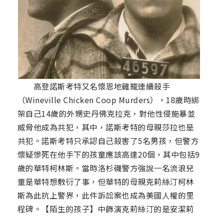
高登諾斯考特又名懷恩地雞籠連續殺手
（Wineville Chicken Coop Murders），18歲時綁
架自己14歲的外甥史丹佛克拉克，對他性侵施暴並
威脅他成為共犯，其中，諾斯考特的母親莎拉也是
共犯。諾斯考特只承認自己殺害了5名男孩，但警方
懷疑慘死在他手下的孩童應該高達20個，其中包括9
歲的華特柯林斯。當時洛杉磯警方強說一名流浪兒
童是華特想敷衍了事，但華特的母親克莉絲汀柯林
斯為此抗上警界，此件訴訟案也成為美國人權的里
程碑。【陌生的孩子】中飾演克莉絲汀的是安潔莉