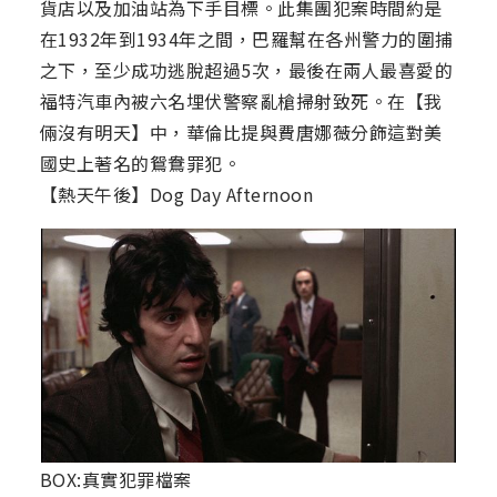
貨店以及加油站為下手目標。此集團犯案時間約是
在1932年到1934年之間，巴羅幫在各州警力的圍捕
之下，至少成功逃脫超過5次，最後在兩人最喜愛的
福特汽車內被六名埋伏警察亂槍掃射致死。在【我
倆沒有明天】中，華倫比提與費唐娜薇分飾這對美
國史上著名的鴛鴦罪犯。
【熱天午後】Dog Day Afternoon
BOX:真實犯罪檔案