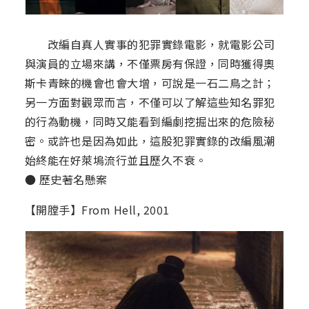
改編自真人實事的犯罪實錄電影，就電影公司
與演員的立場來講，不僅票房有保證，同時獲得奧
斯卡青睞的機會也會大增，可說是一石二鳥之計；
另一方面對觀眾而言，不僅可以了解這些知名罪犯
的行為動機，同時又能看到編劇挖掘出來的危險秘
密。或許也是因為如此，這股犯罪實錄的改編風潮
始終能在好萊塢流行並且歷久不衰。
● 歷史著名懸案
【開膛手】From Hell, 2001