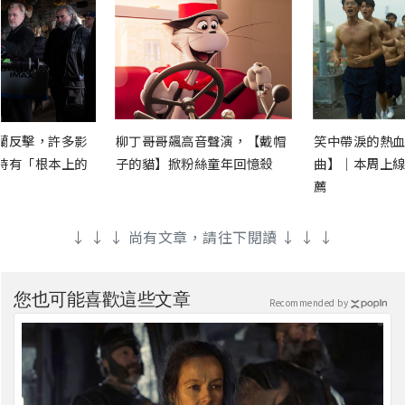
蘭反擊，許多影
柳丁哥哥飆高音聲演，【戴帽
笑中帶淚的熱血
時有「根本上的
子的貓】掀粉絲童年回憶殺
曲】｜本周上線
薦
↓ ↓ ↓ 尚有文章，請往下閱讀 ↓ ↓ ↓
您也可能喜歡這些文章
Recommended by