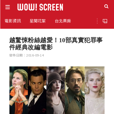
電影資訊
星聞花絮
台北票房
越驚悚粉絲越愛！10部真實犯罪事
件經典改編電影
發佈日期：2016-09-14