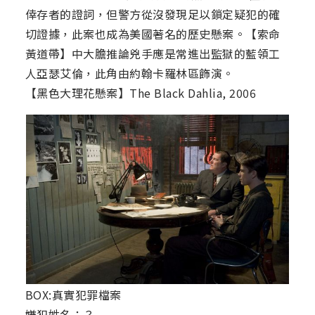
倖存者的證詞，但警方從沒發現足以鎖定疑犯的確
切證據，此案也成為美國著名的歷史懸案。【索命
黃道帶】中大膽推論兇手應是常進出監獄的藍領工
人亞瑟艾倫，此角由約翰卡羅林區飾演。
【黑色大理花懸案】The Black Dahlia, 2006
BOX:真實犯罪檔案
嫌犯姓名：？