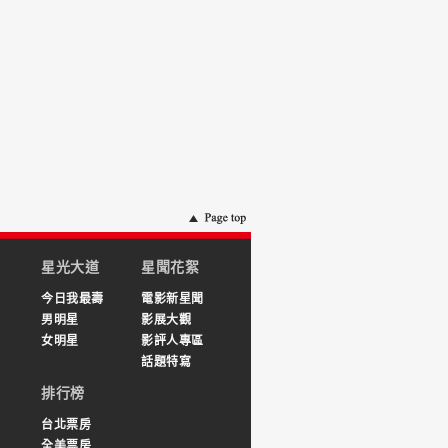
星光大道
星聞花絮
今日我最壽
電影新星聞
男明星
影展大觀
女明星
影評人專區
話題特寫
排行榜
台北票房
全美票房