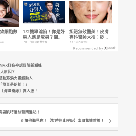
 癌細胞數
1/2機率淪陷！你是好
拒絕無效醫美！皮膚
男人還是渣男？關鍵
專科醫師大推：矽谷
在這
電波 X 讓肌膚由內而
抗癌
PR・台灣癌症基金會
PR・矽谷電波X
外更強韌
Recommended by
MAX打造神話冒險新巔峰
五大原因？
感動落淚大讚超動人
「簡直是胡扯！」
新片【海洋奇緣】真人版！
竟要凱特溫絲蕾閃邊站！
別讓他聽見你！【暫時停止呼吸】本周驚悚首播！