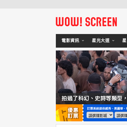
電影資訊
星光大道
星
如何交棒蜘蛛人？湯姆霍蘭：「我們有一個完整的計畫。」
拍過了科幻、史詩等類型