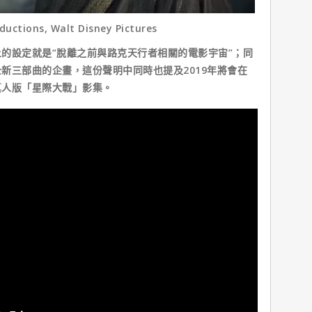
uctions, Walt Disney Pictures
設定就是“脫離之前與路克天行者相關的電影宇宙”；同
新三部曲的企畫，這份聲明中同時也提及2019年將會在
真人版「星際大戰」影集。