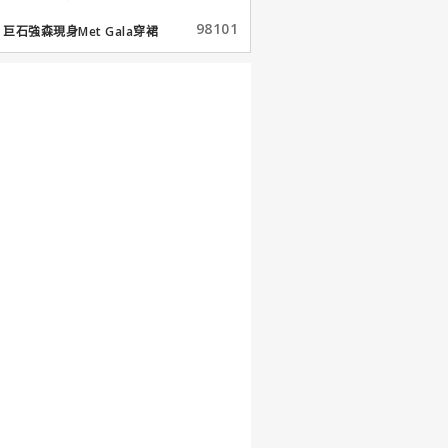
98101
巨石強森現身Met Gala穿裙
子...