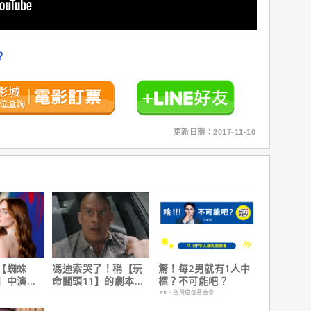
？
更新日期：2017-11-10
【蜘蛛
馮迪索哭了！稱【玩
驚！每2男就有1人中
】中演的
命關頭11】的劇本是
標？不可能吧？
為MCU埋
他十年來看過最佳！
PR・台灣癌症基金會