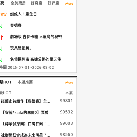
票房
全美票房
好奇度
好評度
蜘蛛人：重生日
奧德賽
劇場版 吉伊卡哇 人魚島的秘密
玩具總動員5
名偵探柯南 高速公路的墮天使
間:2026-07-31~2026-08-02
最HOT
本週推薦
最HOT
人氣
99801
諾蘭史詩鉅作【奧德賽】全...
99532
【穿著Prada的惡魔2】票房
大...
99003
【綿羊偵探團】口碑狂飆！...
98560
社群網紅會成為未來明星？...