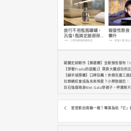
旅行不用瓶瓶罐罐，
報復性熬夜
汎倫1瓶搞定臉部保
攀升
養！
PR・三得利健康網路商店
PR・安達人壽 安心
諾蘭史詩鉅作【奧德賽】全新預告發布！I
【穿著Prada的惡魔2】票房大獲成功的
【綿羊偵探團】口碑狂飆！休傑克曼三度
社群網紅會成為未來明星？小勞勃道尼：
巨石強森現身Met Gala穿裙子，呼應
堂堂影后竟輸一截？導演為拍「它」