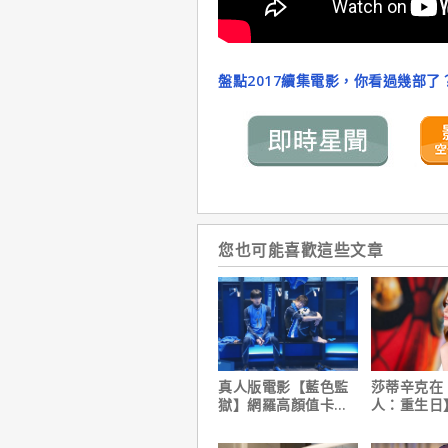
盤點2017續集電影，你看過幾部了
您也可能喜歡這些文章
真人版電影【藍色監
莎蒂辛克在
獄】網羅高顏值卡司
人：重生日
陣容
角色，如何
下伏筆？