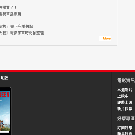
被擱置了！
電視首播推薦
者家族」畫下完美句點
大戰】電影宇宙時間軸整理
互動版
電影資訊
本週新片
上映中
即將上映
新片快報
好康專區
訂閱好康
購書好康