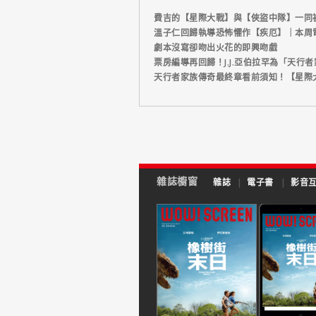
費吉的【星際大戰】與【俠盜中隊】一同
溫子仁回歸執導恐怖懼作【疾厄】｜本周
劇本沒寫卻吻出火花的即興吻戲
票房編導再回歸！J.J.亞伯拉罕為「天行
天行者家族傳奇最終章看前須知！【星際
雜誌櫥窗
雜誌
|
電子書
|
影音