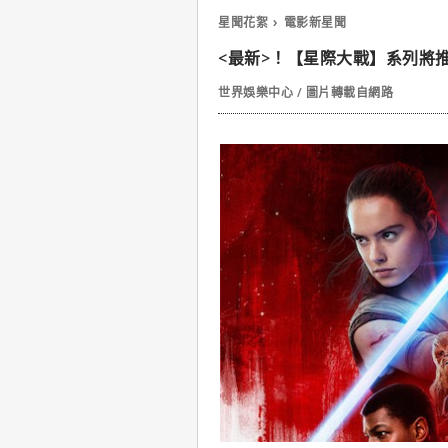
星聞花絮
電影新星聞
<最新>！【星際大戰】系列將
世界娛樂中心 / 圖片轉載自網路