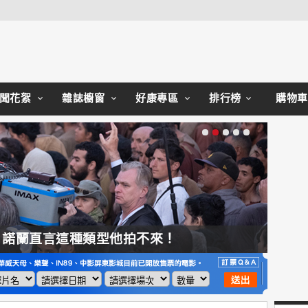
Close
聞花絮
雜誌櫥窗
好康專區
排行榜
購物車
，諾蘭直言這種類型他拍不來！