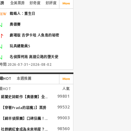
票房
全美票房
好奇度
好評度
蜘蛛人：重生日
奧德賽
劇場版 吉伊卡哇 人魚島的秘密
玩具總動員5
名偵探柯南 高速公路的墮天使
間:2026-07-31~2026-08-02
最HOT
本週推薦
最HOT
人氣
99801
諾蘭史詩鉅作【奧德賽】全...
99532
【穿著Prada的惡魔2】票房
大...
99003
【綿羊偵探團】口碑狂飆！...
98560
社群網紅會成為未來明星？...