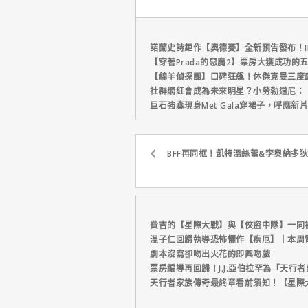
播推薦
諾蘭史詩鉅作【奧德賽】全新預告發布！I
【穿著Prada的惡魔2】票房大獲成功的
【綿羊偵探團】口碑狂飆！休傑克曼三度
社群網紅會成為未來明星？小勞勃道尼：
巨石強森現身Met Gala穿裙子，呼應
BFF再同框！凱特溫絲蕾&李奧納多
費吉的【星際大戰】與【俠盜中隊】一同
溫子仁回歸執導恐怖懼作【疾厄】｜本周
劇本沒寫卻吻出火花的即興吻戲
票房編導再回歸！J.J.亞伯拉罕為「天行
天行者家族傳奇最終章看前須知！【星際