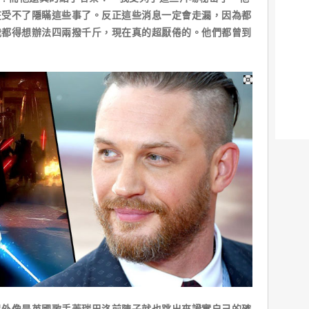
在受不了隱瞞這些事了。反正這些消息一定會走漏，因為都
我都得想辦法四兩撥千斤，現在真的超厭倦的。他們都曾到
像是英國歌手蓋瑞巴洛前陣子就也跳出來證實自己的確