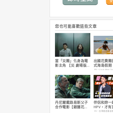
您也可能喜歡這些文章
當「災難」化身為電
出國花費難
影主角 【災 劇場版】
式海島假期
震撼感官與觀影思維
定食宿玩樂
PR・Club Med T
省心！
丹尼爾戴路易斯父子
伴侶和妳一
合作電影【銀蓮花】
HPV，才
｜本周上線、電視首
妳！
PR・台灣癌症基金