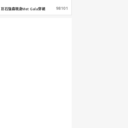
98101
巨石強森現身Met Gala穿裙
子...