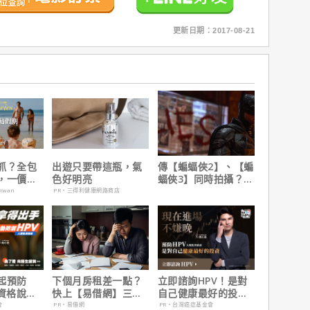
更新日期：2017-08-21
抓？全包
出遊只要帶這瓶，氣
傳【蝙蝠俠2】、【蝙
，一價搞
色好明亮
蝠俠3】同時拍攝？詹
，省錢更
姆斯岡恩澄清謠言！
aiwan
PR・三得利健康網路商店
起預防
下個月房租差一點？
立即諮詢HPV！是對
有資格說愛
快上【易借網】三分
自己健康最好的投
鐘解決燃眉之急
資，把握現在不嫌
會
PR・易借網
PR・台灣癌症基金會