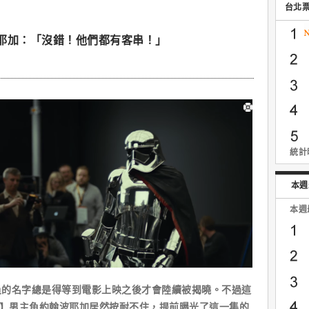
台北
耶加：「沒錯！他們都有客串！」
統計時
本週
本週
名字總是得等到電影上映之後才會陸續被揭曉。不過這
武士】男主角約翰波耶加居然按耐不住，提前曝光了這一集的