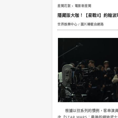
星聞花絮
電影新星聞
隱藏版大咖！【星戰8】約翰波
世界娛樂中心 / 圖片轉載自網路
根據以往系列的慣例，客串演員的
次【STAR WARS：最後的絕地