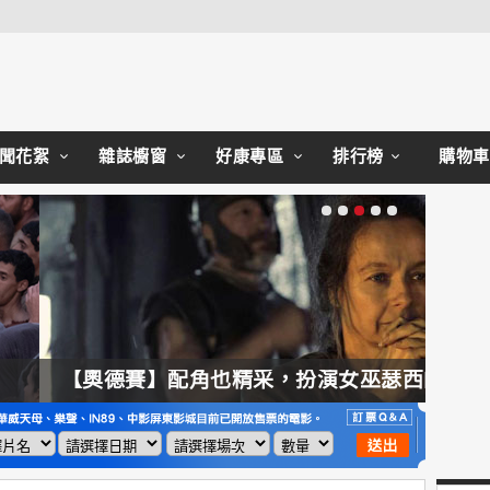
Close
聞花絮
雜誌櫥窗
好康專區
排行榜
購物車
【奧德賽】配角也精采，扮演女巫瑟西的心情？珊曼莎莫頓：「感覺就像重生」
【