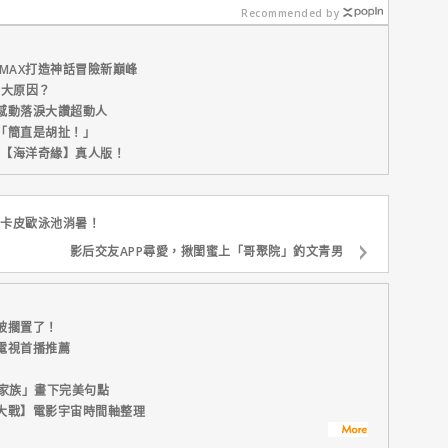
晚！
Recommended by
MAX打造神話冒險新巔峰
五大原因？
感動落淚大讚超動人
「簡直是胡扯！」
新片【海洋奇緣】真人版！
狄卡皮歐泳池消暑！
影后交友APP尋愛，揪閨蜜上「哥聚院」釣文青男
被擱置了！
電視首播推薦
者家族」畫下完美句點
大戰】電影宇宙時間軸整理