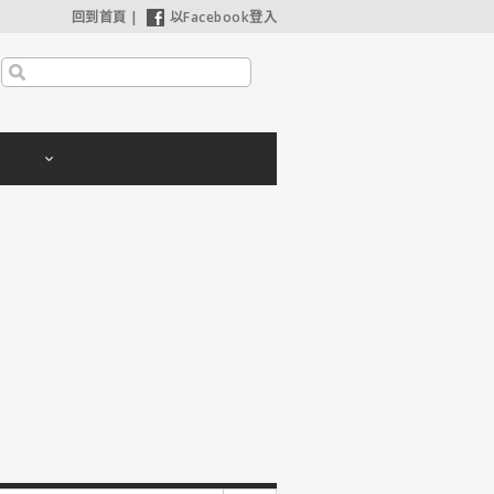
回到首頁
|
以Facebook登入
哈利波特：神秘的魔法石】25週年限定1週重返大銀幕