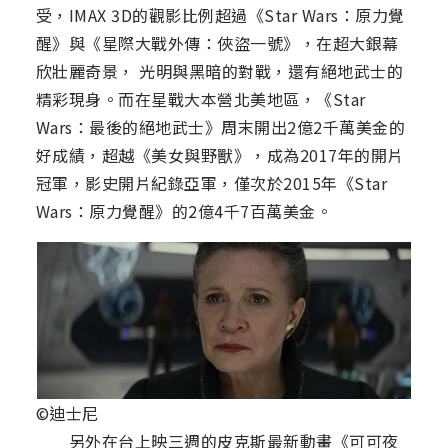
受，IMAX 3D的觀影比例超過《Star Wars：原力覺
醒》與《星際大戰外傳：俠盜一號》，在超大銀幕
欣壯麗奇景， 光明與黑暗的對戰，還有絕地武士的
精彩現身。而在星戰大本營北美地區，《Star
Wars：最後的絕地武士》周末開出2億2千萬美金的
好成績，超越《美女與野獸》，成為2017年的開片
冠軍，影史開片紀錄亞軍，僅次於2015年《Star
Wars：原力覺醒》的2億4千7百萬美金。
©迪士尼
另外在台上映三週的皮克斯最新動畫《可可夜