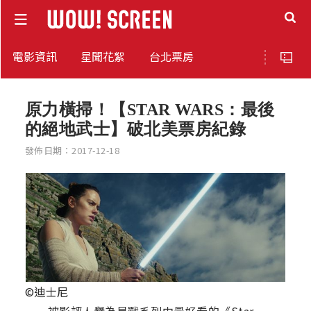
電影資訊
星聞花絮
台北票房
原力橫掃！【STAR WARS：最後
的絕地武士】破北美票房紀錄
發佈日期：2017-12-18
©迪士尼