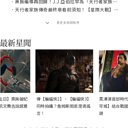
．
票房編導再回歸！J.J.亞伯拉罕為「天行者家族」畫下完美句點
．
天行者家族傳奇最終章看前須知！【星際大戰】電影宇宙時間軸整理
看更多相關報導
生日】票房破紀
傳【蝙蝠俠2】、【蝙蝠俠3】
黑澤清首部時代
凱文費吉說感覺
同時拍攝？詹姆斯岡恩澄清謠
牢城】結合戰國
言！
謎