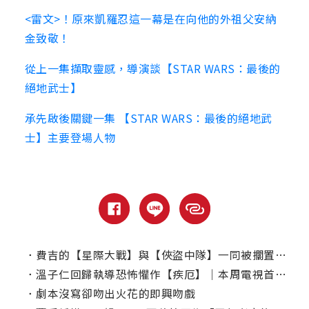
<雷文>！原來凱羅忍這一幕是在向他的外祖父安納
金致敬！
從上一集擷取靈感，導演談【STAR WARS：最後的
絕地武士】
承先啟後關鍵一集 【STAR WARS：最後的絕地武
士】主要登場人物
．
費吉的【星際大戰】與【俠盜中隊】一同被擱置了！
．
溫子仁回歸執導恐怖懼作【疾厄】｜本周電視首播推薦
．
劇本沒寫卻吻出火花的即興吻戲