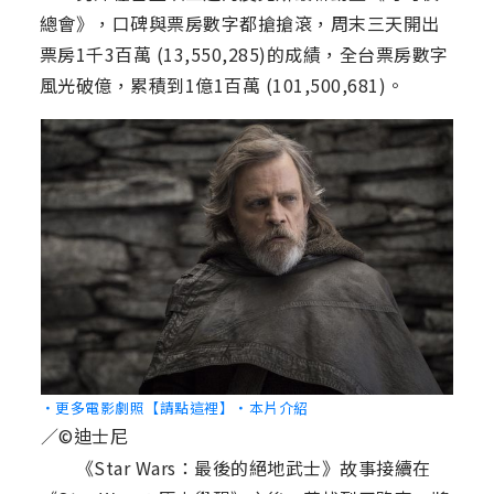
總會》，口碑與票房數字都搶搶滾，周末三天開出
票房1千3百萬 (13,550,285)的成績，全台票房數字
風光破億，累積到1億1百萬 (101,500,681)。
‧更多電影劇照【請點這裡】
‧本片介紹
／©迪士尼
《Star Wars：最後的絕地武士》故事接續在