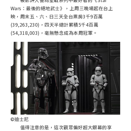
被影評人譽為星戰系列中最好看的《Star
Wars：最後的絕地武士》，上周三晚場起在台上
映，周末五、六、日三天全台票房3千9百萬
(39,263,230)，四天半總計累積5千4百萬
(54,318,003)，毫無懸念成為本周冠軍。
©迪士尼
值得注意的是，這次觀眾偏好超大銀幕的享