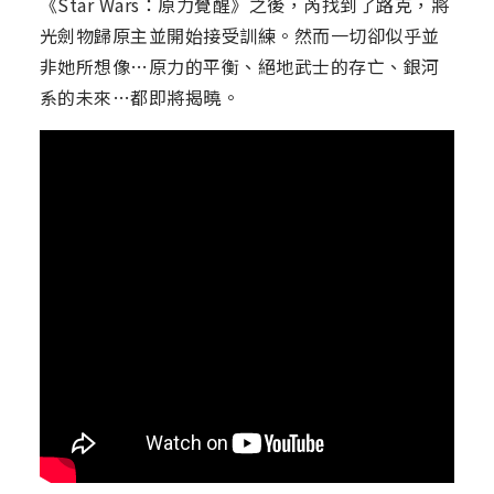
《Star Wars：原力覺醒》之後，芮找到了路克，將
光劍物歸原主並開始接受訓練。然而一切卻似乎並
非她所想像…原力的平衡、絕地武士的存亡、銀河
系的未來…都即將揭曉。