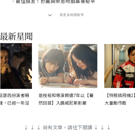
．
最佳損友！妙麗與榮恩吻戲幕後秘辛
看更多相關報導
巫瑟西扮演者珊
是枝裕和導演睽違7年以【驀
【特務搞飛機2
聲，已經一年沒
然回首】入選威尼斯影展
大量動作戲
↓ ↓ ↓ 尚有文章，請往下閱讀 ↓ ↓ ↓