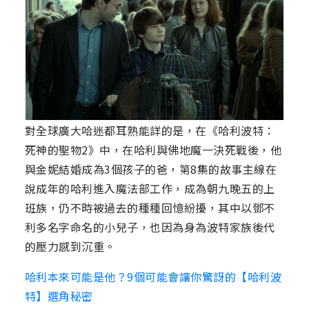
對全球廣大哈迷都耳熟能詳的是，在《哈利波特：
死神的聖物2》中，在哈利與佛地魔一決死戰後，他
與金妮結婚成為3個孩子的爸，第8集的故事主線在
說成年的哈利進入魔法部工作，成為朝九晚五的上
班族，仍不時被過去的種種回憶紛擾，其中以鄧不
利多名字命名的小兒子，也因為身為波特家族後代
的壓力感到沉重。
哈利本來可能是他？9個可能會讓你驚訝的【哈利波
特】選角秘密