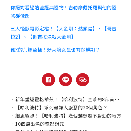
你絕對看過這些經典怪物！吉勒摩戴托羅與他的怪
物群像圖
三大怪獸電影定檔！【大金剛：骷顱島】、【‪哥吉
拉2‬】、【‪哥吉拉決戰大金剛‬】
他X的荒謬至極！好萊塢女星也有保鮮期？
．
新年重返霍格華茲！【哈利波特】全系列8部首度聯映
．
【哈利波特】系列最讓人厭惡的20個角色？
．
細思極恐！【哈利波特】幾個越想越不對勁的地方
．
10個最出名的電影詛咒