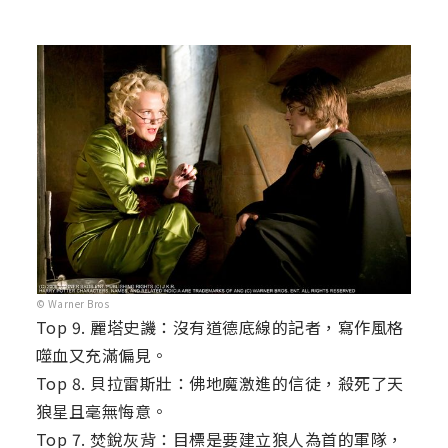
© Warner Bros
Top 9. 麗塔史譏：沒有道德底線的記者，寫作風格
噬血又充滿偏見。
Top 8. 貝拉雷斯壯：佛地魔激進的信徒，殺死了天
狼星且毫無悔意。
Top 7. 焚銳灰背：目標是要建立狼人為首的軍隊，