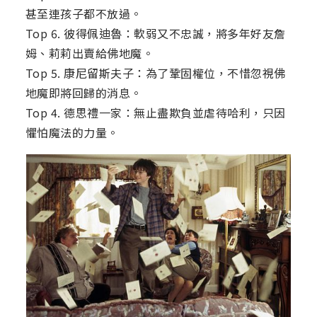
甚至連孩子都不放過。
Top 6. 彼得佩迪魯：軟弱又不忠誠，將多年好友詹
姆、莉莉出賣給佛地魔。
Top 5. 康尼留斯夫子：為了鞏固權位，不惜忽視佛
地魔即將回歸的消息。
Top 4. 德思禮一家：無止盡欺負並虐待哈利，只因
懼怕魔法的力量。