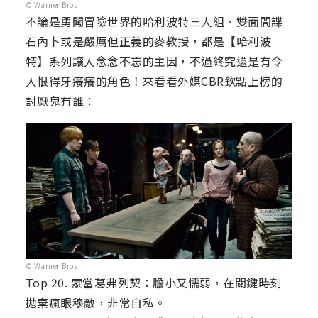
© Warner Bros
不論是勇闖冒險世界的哈利波特三人組、雙面間諜
石內卜或是嚴厲但正義的麥教授，都是【哈利波
特】系列讓人念念不忘的主因，不過終究還是有令
人恨得牙癢癢的角色！來看看外媒CBR欽點上榜的
討厭鬼有誰：
© Warner Bros
Top 20. 蒙當葛弗列契：膽小又懦弱，在關鍵時刻
拋棄瘋眼穆敵，非常自私。