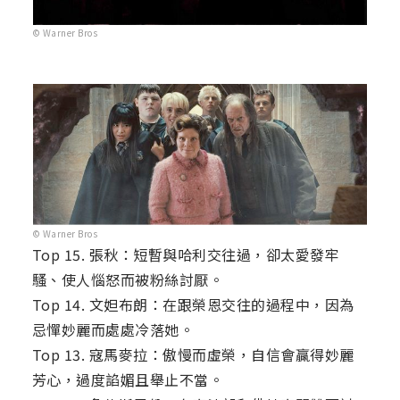
© Warner Bros
© Warner Bros
Top 15. 張秋：短暫與哈利交往過，卻太愛發牢
騷、使人惱怒而被粉絲討厭。
Top 14. 文妲布朗：在跟榮恩交往的過程中，因為
忌憚妙麗而處處冷落她。
Top 13. 寇馬麥拉：傲慢而虛榮，自信會贏得妙麗
芳心，過度諂媚且舉止不當。