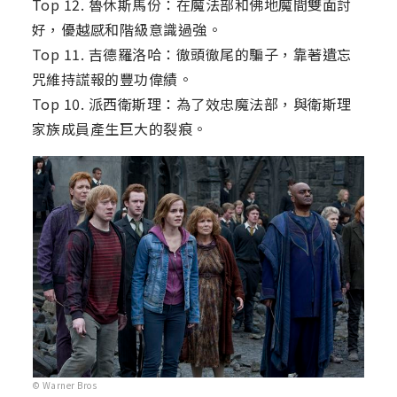
Top 12. 魯休斯馬份：在魔法部和佛地魔間雙面討
好，優越感和階級意識過強。
Top 11. 吉德羅洛哈：徹頭徹尾的騙子，靠著遺忘
咒維持謊報的豐功偉績。
Top 10. 派西衛斯理：為了效忠魔法部，與衛斯理
家族成員產生巨大的裂痕。
© Warner Bros