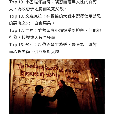
Top 19. 小巴堤柯羅奇：殘忍而毫無人性的食死
人，為效忠佛地魔而殺死父親。
Top 18. 文森克拉：在最後的大戰中選擇使用禁忌
的惡魔之火，自食惡果。
Top 17. 怪角：雖然家庭小精靈受到迫害，但他的
行為間接導致天狼星喪命。
Top 16. 飛七：以作弄學生為樂，是身為「爆竹」
而心理失衡，仍然很討人厭。