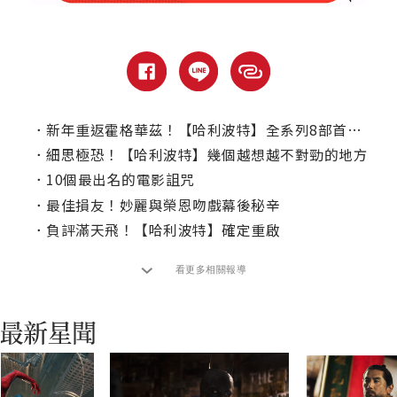
．
新年重返霍格華茲！【哈利波特】全系列8部首度聯映
．
細思極恐！【哈利波特】幾個越想越不對勁的地方
．
10個最出名的電影詛咒
．
最佳損友！妙麗與榮恩吻戲幕後秘辛
．
負評滿天飛！【哈利波特】確定重啟
看更多相關報導