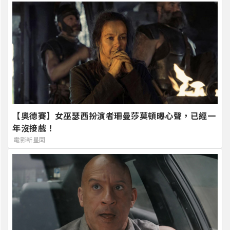
【奧德賽】女巫瑟西扮演者珊曼莎莫頓曝心聲，已經一
年沒接戲！
電影新星聞