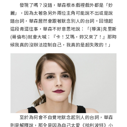
發現了嗎？沒錯，華森根本戲裡戲外都是「妙
麗」，因為太著急另外兩位主角可能說不出或是說
錯台詞，華森居然會跟著默念別人的台詞。回憶起
這段青澀往事，華森不好意思地說：「(導演)克里斯
(哥倫布)就會大喊：『卡！艾瑪，妳又來了！』那時
候我真的沒辦法控制自己，我真的是超失敗的！」
至於為何會不自覺地默念起別人的台詞，華森
則是解釋說，那全是因為自己太愛《哈利波特》小