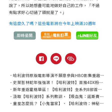
說了，所以她想盡可能地做好自己的工作，「不過
有點求好心切過了頭就是了。」
有這麼久了嗎？這些電影將在今年上映滿10週年
．
哈利波特原版電影導演不願意參與HBO影集重啟，原因是？
．
史萊哲林蛇年強強滾！【哈利波特】首推4DX粉絲搶票二刷
．
新年重返霍格華茲！【哈利波特】全系列8部首度聯映
．
汲取【哈利波特】系列教訓，【吸血鬼：諾斯費拉圖】絕不重蹈覆轍！
．
童星怎麼挑？【小鬼當家】、【哈利波特：神秘的魔法石】導演經驗談