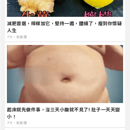
減肥首選，檸檬加它，堅持一週，腰細了，瘦到你懷疑
人生
PR・新素簡
起床就先做件事，沒三天小腹就不見了! 肚子一天天變
小！
PR・新素簡