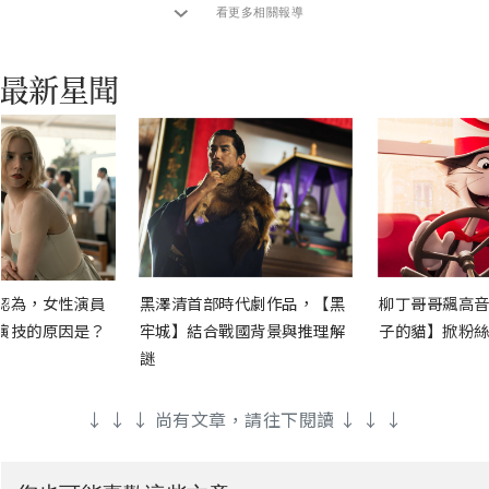
看更多相關報導
認為，女性演員
黑澤清首部時代劇作品，【黑
柳丁哥哥飆高音
演技的原因是？
牢城】結合戰國背景與推理解
子的貓】掀粉絲
謎
↓ ↓ ↓ 尚有文章，請往下閱讀 ↓ ↓ ↓