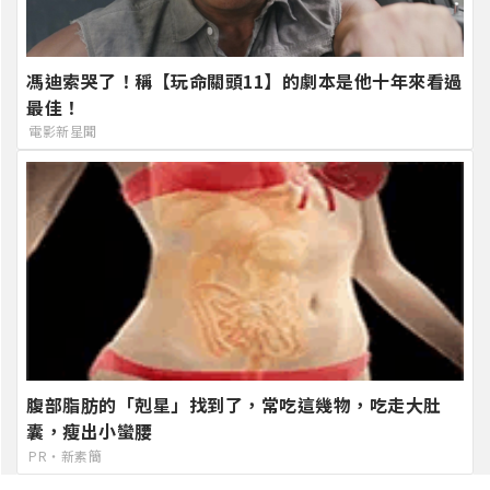
馮迪索哭了！稱【玩命關頭11】的劇本是他十年來看過
最佳！
電影新星聞
腹部脂肪的「剋星」找到了，常吃這幾物，吃走大肚
囊，瘦出小蠻腰
PR・新素簡