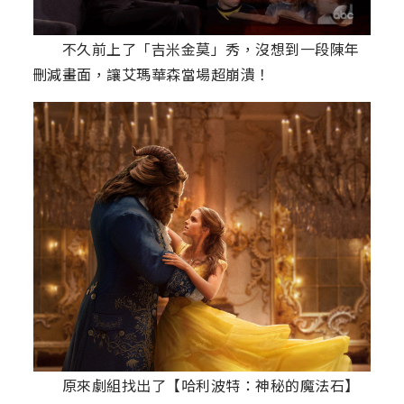
不久前上了「吉米金莫」秀，沒想到一段陳年
刪減畫面，讓艾瑪華森當場超崩潰！
原來劇組找出了【哈利波特：神秘的魔法石】