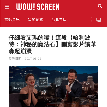
電影資訊
星聞花絮
台北票房
仔細看艾瑪的嘴！這段【哈利波
特：神秘的魔法石】刪剪影片讓華
森超崩潰
發佈日期：2017-03-08