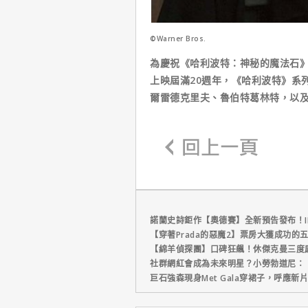
©Warner Bros.
為慶祝《哈利波特：神秘的魔法石》（HARR
上映屆滿20週年，《哈利波特》系
爾雷德克里夫、魯伯特葛林特，以
諾蘭史詩鉅作【奧德賽】全新預告發布！I
【穿著Prada的惡魔2】票房大獲成功的
【綿羊偵探團】口碑狂飆！休傑克曼三度
社群網紅會成為未來明星？小勞勃道尼：
巨石強森現身Met Gala穿裙子，呼應