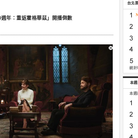
台北
0週年：重返霍格華茲」開播倒數
統計時
本週
本週