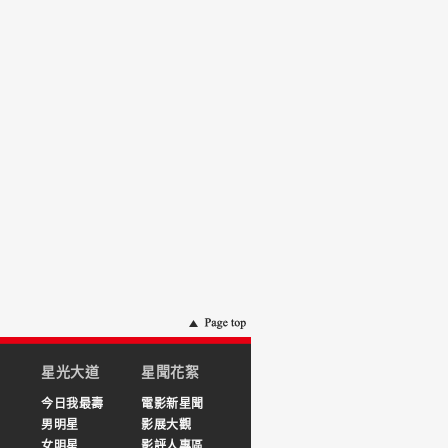
星光大道
星聞花絮
今日我最壽
電影新星聞
男明星
影展大觀
女明星
影評人專區