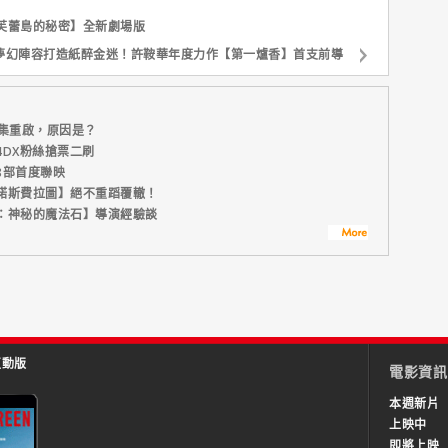
芙蕾島的秘密】全新劇場版
夢幻陣容打造紙醉金迷！許鞍華年度力作【第一爐香】首支前導
集重啟，原因是？
DX粉絲搶票二刷
8部首度聯映
諾斯費拉圖】絕不重蹈覆轍！
：神秘的魔法石】導演經驗談
互動版
電影資訊
本週新片
上映中
即將上映