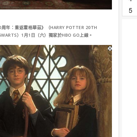
年：重返霍格華茲》（HARRY POTTER 20TH
O HOGWARTS）1月1日（六）獨家於HBO GO上線。