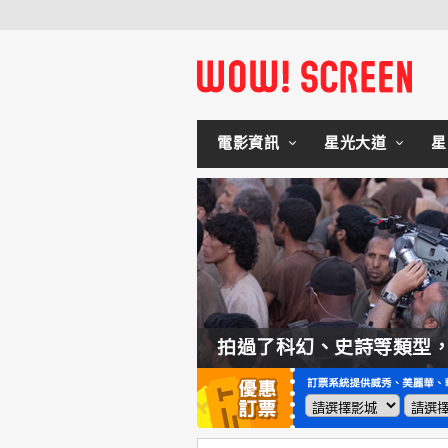
電影資訊
星光大道
星
如何交棒蜘蛛人？湯姆霍蘭：「我們有一個完整的計畫。」
拍過了科幻、史詩等類型