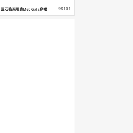
98101
巨石強森現身Met Gala穿裙
子...