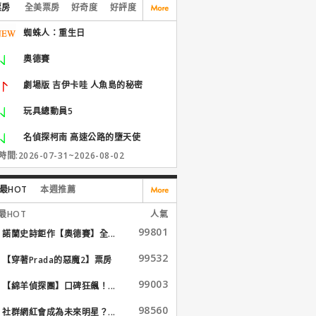
票房
全美票房
好奇度
好評度
蜘蛛人：重生日
奧德賽
劇場版 吉伊卡哇 人魚島的秘密
玩具總動員5
名偵探柯南 高速公路的墮天使
間:2026-07-31~2026-08-02
最HOT
本週推薦
最HOT
人氣
99801
諾蘭史詩鉅作【奧德賽】全...
99532
【穿著Prada的惡魔2】票房
大...
99003
【綿羊偵探團】口碑狂飆！...
98560
社群網紅會成為未來明星？...