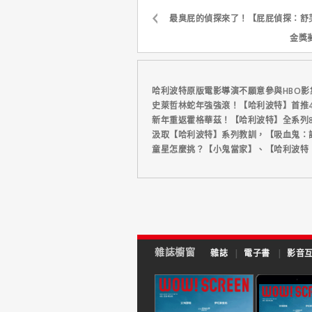
最臭屁的偵探來了！【屁屁偵探：舒
金獎
哈利波特原版電影導演不願意參與HBO影
史萊哲林蛇年強強滾！【哈利波特】首推4
新年重返霍格華茲！【哈利波特】全系列
汲取【哈利波特】系列教訓，【吸血鬼：
童星怎麼挑？【小鬼當家】、【哈利波特
雜誌櫥窗
雜誌
|
電子書
|
影音