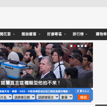
Close
聞花絮
雜誌櫥窗
好康專區
排行榜
購物車
，諾蘭直言這種類型他拍不來！