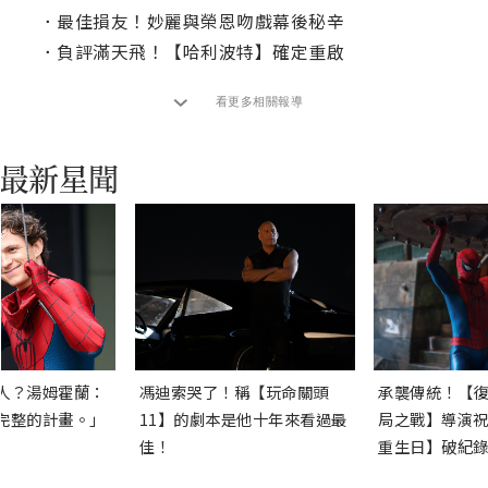
．
最佳損友！妙麗與榮恩吻戲幕後秘辛
．
負評滿天飛！【哈利波特】確定重啟
看更多相關報導
人？湯姆霍蘭：
馮迪索哭了！稱【玩命關頭
承襲傳統！【復
完整的計畫。」
11】的劇本是他十年來看過最
局之戰】導演祝
佳！
重生日】破紀錄