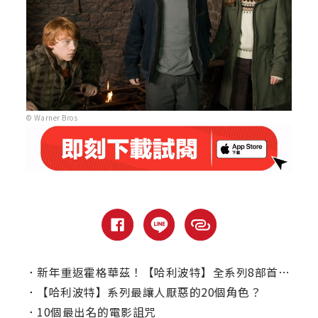
© Warner Bros
．
新年重返霍格華茲！【哈利波特】全系列8部首度聯映
．
【哈利波特】系列最讓人厭惡的20個角色？
．
10個最出名的電影詛咒