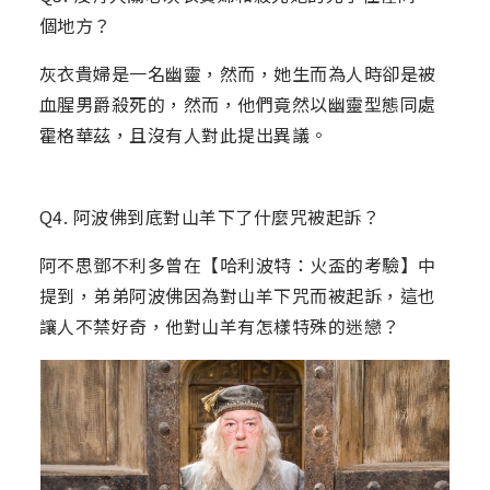
個地方？
灰衣貴婦是一名幽靈，然而，她生而為人時卻是被
血腥男爵殺死的，然而，他們竟然以幽靈型態同處
霍格華茲，且沒有人對此提出異議。
Q4. 阿波佛到底對山羊下了什麼咒被起訴？
阿不思鄧不利多曾在【哈利波特：火盃的考驗】中
提到，弟弟阿波佛因為對山羊下咒而被起訴，這也
讓人不禁好奇，他對山羊有怎樣特殊的迷戀？