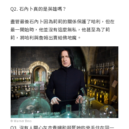
Q2. 石內卜真的是英雄嗎？
盡管最後石內卜因為莉莉的關係保護了哈利，但在
最一開始時，他並沒有這麼無私，他甚至為了莉
莉，將哈利與詹姆出賣給佛地魔。
© Warner Bros
Q3. 沒有人關心灰衣貴婦和殺死她的兇手住在同一