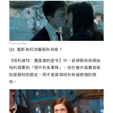
© Warner Bros
Q8. 電影為何改編張秋背叛？
【哈利波特：鳳凰會的密令】中，安排張秋背叛由
哈利領軍的「鄧不利多軍隊」，但在書中其實背叛
的是張秋的朋友，而不是曾與哈利有過戀情的張
秋。