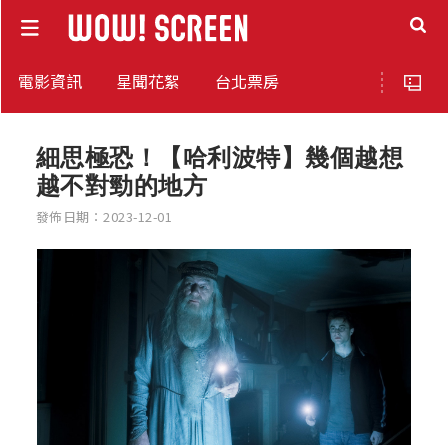
電影資訊
星聞花絮
台北票房
細思極恐！【哈利波特】幾個越想
越不對勁的地方
發佈日期：2023-12-01