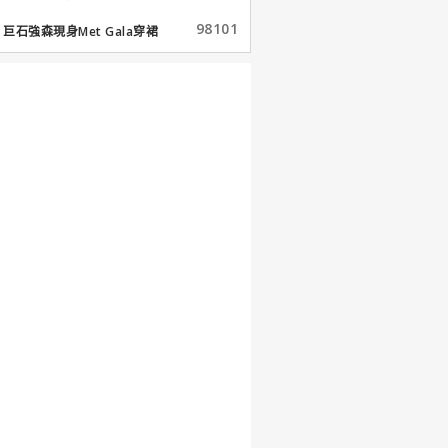
98101
巨石強森現身Met Gala穿裙
子...