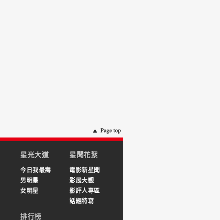
星光大道
星聞花絮
今日我最壽
電影新星聞
男明星
影展大觀
女明星
影評人專區
話題特寫
排行榜