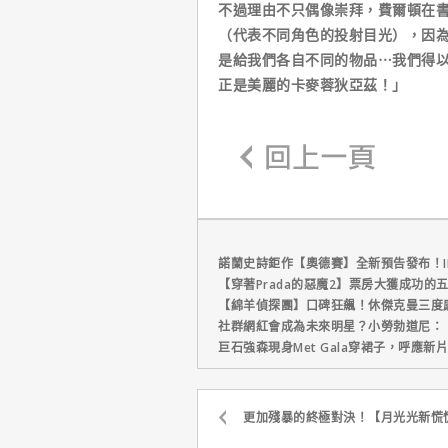
不過理由不只偶像崇拜，費爾頓在
（代表不同角色的投射目光），因
是給我們各自不同的物品⋯我們得
正是美麗的卡麥蓉狄亞茲！」
諾蘭史詩鉅作【奧德賽】全新預告發布！I
【穿著Prada的惡魔2】票房大獲成功的
【綿羊偵探團】口碑狂飆！休傑克曼三度
社群網紅會成為未來明星？小勞勃道尼：
巨石強森現身Met Gala穿裙子，呼應
更加殘暴的終極對決！【月光光新慌