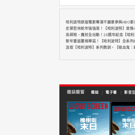
哈利波特原版電影導演不願意參與HBO影
史萊哲林蛇年強強滾！【哈利波特】首推4
巫師袍、魔杖全出動！20週年紀念【哈
新年重返霍格華茲！【哈利波特】全系列
汲取【哈利波特】系列教訓，【吸血鬼：
雜誌櫥窗
雜誌
|
電子書
|
影音