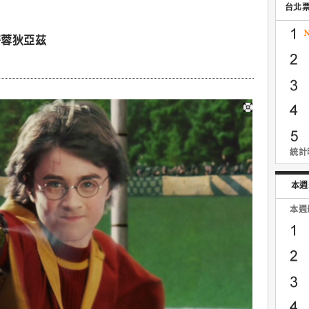
台北
麥蓉狄亞茲
統計時
本週
本週