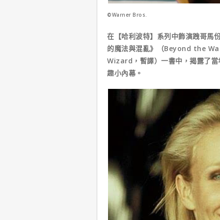
©Warner Bros.
在【哈利波特】系列中飾演跩哥馬
的魔法與混亂》（Beyond the Wand:
Wizard，暫譯）一書中，揭露
趣小內幕。