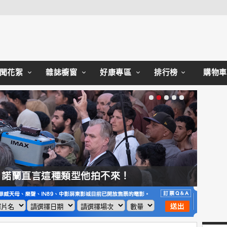
Close
聞花絮
雜誌櫥窗
好康專區
排行榜
購物車
，諾蘭直言這種類型他拍不來！