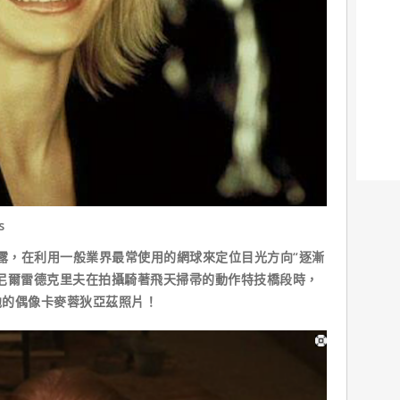
s
中透露，在利用一般業界最常使用的網球來定位目光方向“逐漸
尼爾雷德克里夫在拍攝騎著飛天掃帚的動作特技橋段時，
他的偶像卡麥蓉狄亞茲照片！