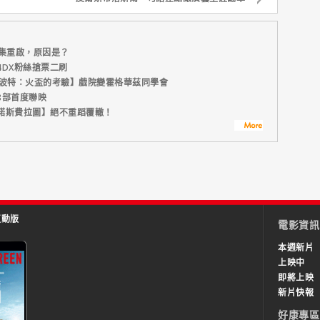
集重啟，原因是？
DX粉絲搶票二刷
利波特：火盃的考驗】戲院變霍格華茲同學會
8部首度聯映
諾斯費拉圖】絕不重蹈覆轍！
互動版
電影資訊
本週新片
上映中
即將上映
新片快報
好康專區