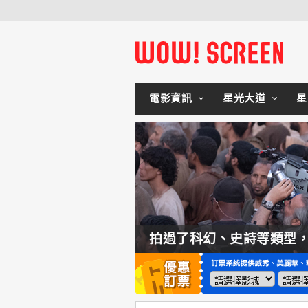
電影資訊
星光大道
星
如何交棒蜘蛛人？湯姆霍蘭：「我們有一個完整的計畫。」
拍過了科幻、史詩等類型