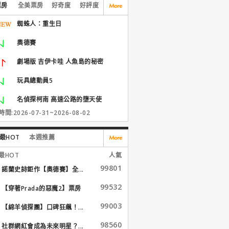
票房
全美票房
好奇度
好評度
蜘蛛人：重生日
奧德賽
劇場版 吉伊卡哇 人魚島的秘密
玩具總動員5
名偵探柯南 高速公路的墮天使
間:2026-07-31~2026-08-02
最HOT
本週推薦
最HOT
人氣
99801
諾蘭史詩鉅作【奧德賽】全...
99532
【穿著Prada的惡魔2】票房
大...
99003
【綿羊偵探團】口碑狂飆！...
98560
社群網紅會成為未來明星？...