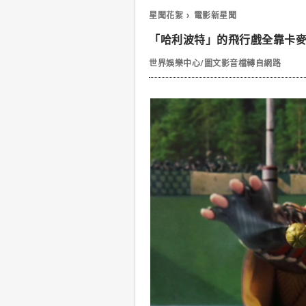
星聞花絮
電影新星聞
「哈利波特」的飛行戲全靠卡
世界娛樂中心/圖文影音檔轉自網路