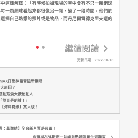
書中這樣解釋：「有時候拍攝現場的空中會有不只一顆網球
為每一顆網球看起來都很像另一顆，過了一段時間，他們於
以選擇自己熟悉的照片或是物品，而丹尼爾雷德克里夫選的
更新日期：2022-10-18
MAX打造神話冒險新巔峰
五大原因？
感動落淚大讚超動人
「簡直是胡扯！」
新片【海洋奇緣】真人版！
慌：萬聖結】全台新片票房冠軍！
皮爾斯布洛斯南一句話差點讓演藝生涯翻車