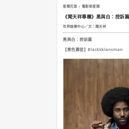
星聞花絮
電影新星聞
《聞天祥專欄》黑與白：控訴
世界娛樂中心／文：聞天祥
黑與白：控訴篇
【黑色黨徒】Blackkklansman