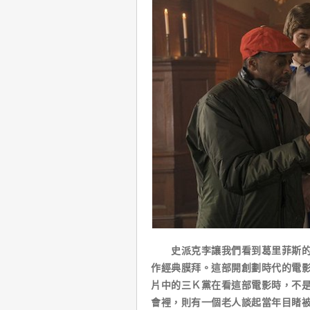
史派克李讓我們看到葛里菲斯的【國家的誕
作經典膜拜。這部開創劃時代的電
片中的三Ｋ黨在看這部電影時，不
會裡，則有一個老人談起當年目睹