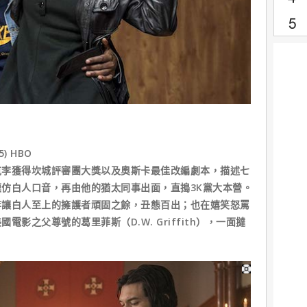
5) HBO
獲得坎城評審團大獎以及奧斯卡最佳改編劇本，描述七
仿白人口音，再由他的猶太同事出面，直搗3K黨大本營。
李讓白人至上的擁護者頑固之餘，丑態百出；也在嬉笑怒罵
影之父尊號的葛里菲斯（D.W. Griffith），一面撻