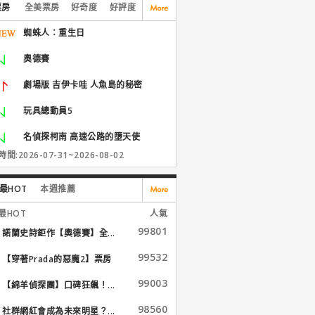
票房
全美票房
好奇度
好評度
蜘蛛人：重生日
奧德賽
劇場版 吉伊卡哇 人魚島的秘密
玩具總動員5
名偵探柯南 高速公路的墮天使
間:2026-07-31~2026-08-02
最HOT
本週推薦
最HOT
人氣
99801
諾蘭史詩鉅作【奧德賽】全...
99532
【穿著Prada的惡魔2】票房
大...
99003
【綿羊偵探團】口碑狂飆！...
98560
社群網紅會成為未來明星？...