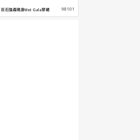
98101
巨石強森現身Met Gala穿裙
子...