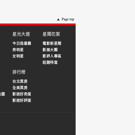
星光大道
星聞花絮
今日我最壽
電影新星聞
男明星
影展大觀
女明星
影評人專區
話題特寫
排行榜
台北票房
全美票房
地圖
影迷好奇度
影迷好評度