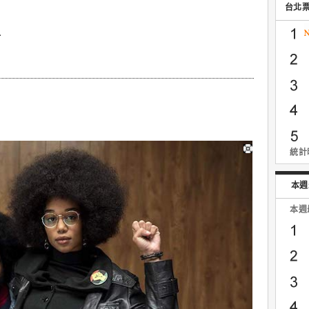
台北
篇
統計時
本週
本週