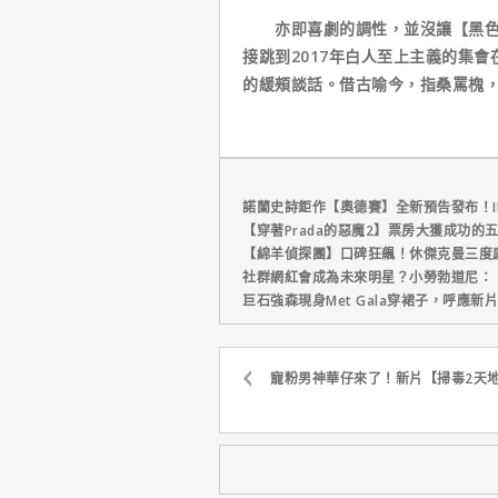
亦即喜劇的調性，並沒讓【黑色黨徒】
接跳到2017年白人至上主義的集
的緩頰談話。借古喻今，指桑罵槐
諾蘭史詩鉅作【奧德賽】全新預告發布！I
【穿著Prada的惡魔2】票房大獲成功的
【綿羊偵探團】口碑狂飆！休傑克曼三度
社群網紅會成為未來明星？小勞勃道尼：
巨石強森現身Met Gala穿裙子，呼應
寵粉男神華仔來了！新片【掃毒2天