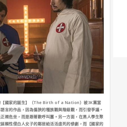
生】（The Birth of a Nation）被3K黨當
影語言的作品，因為偏狹的種族觀與階級觀，而引發爭議。
是正襟危坐，而是跟著歡呼叫囂。另一方面，在黑人學生聚
被誣賴性侵白人女子的鄰居給活活虐死的慘劇，而【國家的