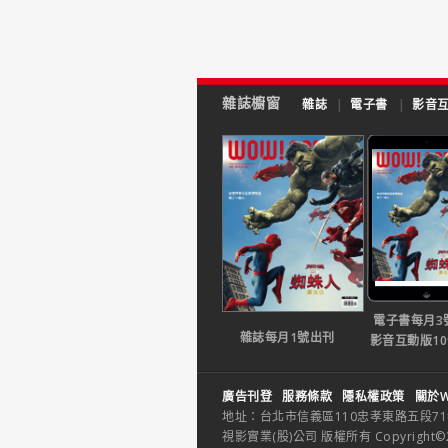
雜誌櫥窗
雜誌
|
電子書
|
影音
電子書每月3
雜誌每月1號出刊
影音互動版1
廣告刊登
服務條款
隱私權政策
關於W
地址：台北市信義區110忠孝東路五段71巷26
視影實業(股)公司 版權所有 Copyright©2014