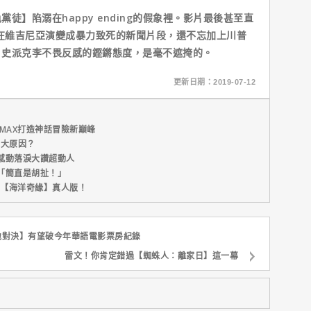
陷溺在happy ending的假象裡。影片最後甚至直
會在維吉尼亞演變成暴力致死的新聞片段，還不忘加上川普
，史派克李不畏反感的鏗鏘態度，是毫不遮掩的。
更新日期：2019-07-12
MAX打造神話冒險新巔峰
五大原因？
感動落淚大讚超動人
「簡直是胡扯！」
新片【海洋奇緣】真人版！
地對決】有望破今年華語電影票房紀錄
雷文！你肯定錯過【蜘蛛人：離家日】這一幕