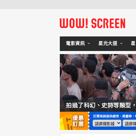
電影資訊
星光大道
星
如何交棒蜘蛛人？湯姆霍蘭：「我們有一個完整的計畫。」
拍過了科幻、史詩等類型