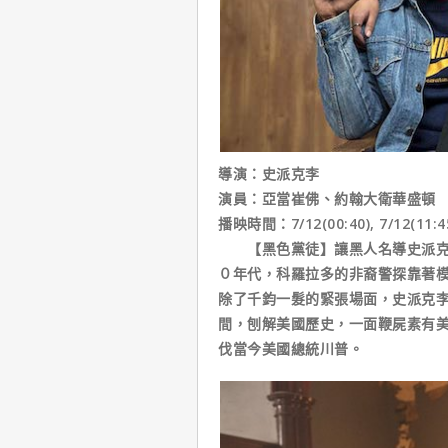
導演：史派克李
演員：亞當崔佛、約翰大衛華盛頓
播映時間：7/12(00:40), 7/12(11:4
【黑色黨徒】讓黑人名導史派克李
０年代，科羅拉多的非裔警探靠著模
除了千鈞一髮的緊張場面，史派克
間，刨解美國歷史，一面鞭屍素有美國電
伐當今美國總統川普。