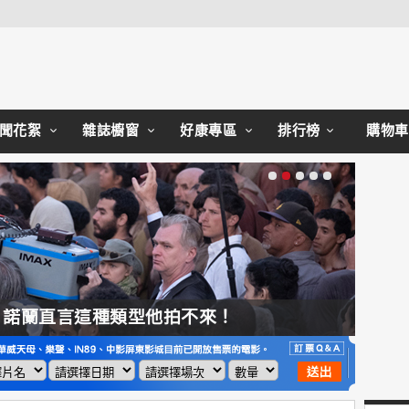
Close
聞花絮
雜誌櫥窗
好康專區
排行榜
購物車
，諾蘭直言這種類型他拍不來！