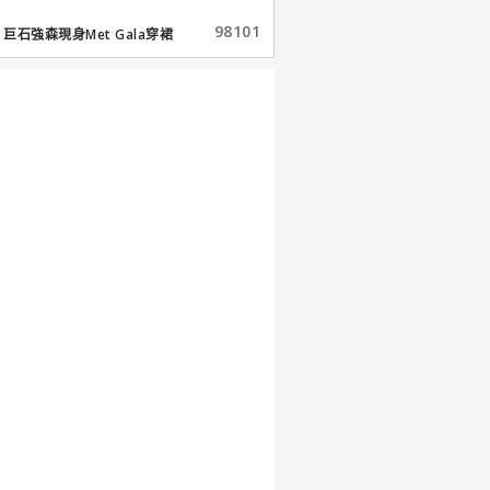
98101
巨石強森現身Met Gala穿裙
子...