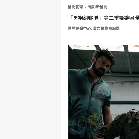
星聞花絮
電影新星聞
「黑袍糾察隊」第二季場邊照
世界娛樂中心/圖文轉載自網路