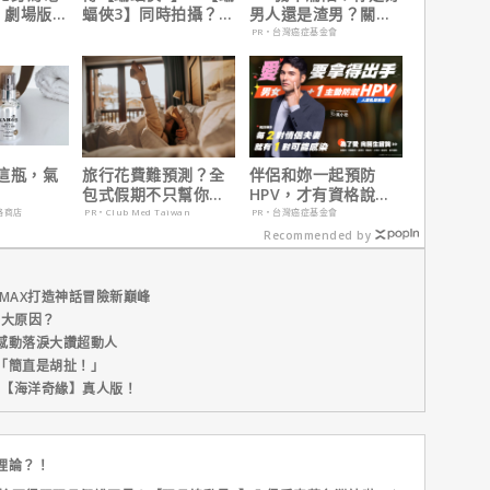
 劇場版】
蝠俠3】同時拍攝？詹
男人還是渣男？關鍵
觀影思維
姆斯岡恩澄清謠言！
在這
PR・台灣癌症基金會
這瓶，氣
旅行花費難預測？全
伴侶和妳一起預防
包式假期不只幫你省
HPV，才有資格說愛
預算更省精力！
妳！
路商店
PR・Club Med Taiwan
PR・台灣癌症基金會
Recommended by
MAX打造神話冒險新巔峰
五大原因？
感動落淚大讚超動人
「簡直是胡扯！」
新片【海洋奇緣】真人版！
理論？！