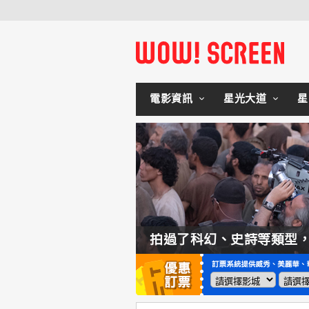
電影資訊
星光大道
星
如何交棒蜘蛛人？湯姆霍蘭：「我們有一個完整的計畫。」
拍過了科幻、史詩等類型