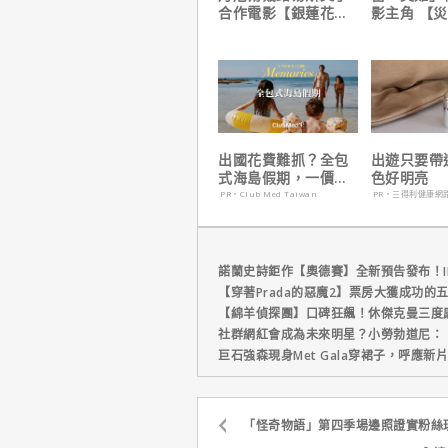
合作電影【銀蓮花】
影主角 【災
｜本周上線、電視首
震撼感官與
播推薦
出國花費難抓？全包
出遊只要帶
式海島假期，一價搞
色好明亮
定食宿玩樂，省錢更
PR・Club Med Taiwan
PR・三得利健康網
省心！
諾蘭史詩鉅作【奧德賽】全新預告發布！I
【穿著Prada的惡魔2】票房大獲成功的
【綿羊偵探團】口碑狂飆！休傑克曼三度
社群網紅會成為未來明星？小勞勃道尼：
巨石強森現身Met Gala穿裙子，呼應
「怪奇物語」第四季場邊照證實粉絲