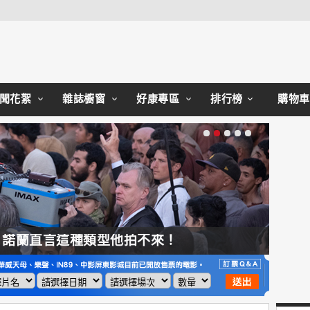
Close
聞花絮
雜誌櫥窗
好康專區
排行榜
購物車
，諾蘭直言這種類型他拍不來！