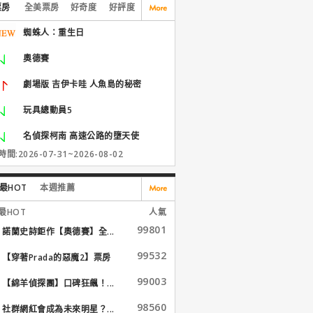
票房
全美票房
好奇度
好評度
蜘蛛人：重生日
奧德賽
劇場版 吉伊卡哇 人魚島的秘密
玩具總動員5
名偵探柯南 高速公路的墮天使
間:2026-07-31~2026-08-02
最HOT
本週推薦
最HOT
人氣
99801
諾蘭史詩鉅作【奧德賽】全...
99532
【穿著Prada的惡魔2】票房
大...
99003
【綿羊偵探團】口碑狂飆！...
98560
社群網紅會成為未來明星？...