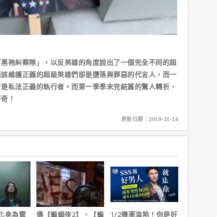
袍糾察隊」，以反英雄的角度說出了一個完全不同的超
應該維護正義的超級英雄們卻是墮落與罪惡的代言人，而一
才是私法正義的執行者。而第一季季末完結篇的驚人轉折，
好奇！
更新日期：2019-10-18
化身為電
傳【蝙蝠俠2】、【蝙
1/2機率淪陷！你是好