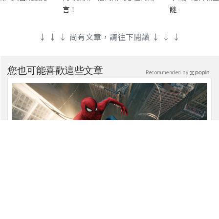
言！
謎
↓ ↓ ↓ 尚有文章，請往下閱讀 ↓ ↓ ↓
您也可能喜歡這些文章
Recommended by
【蜘蛛人：重生日】票房破紀錄！漫威總裁凱文費吉說
感覺很讚！
電影新星聞