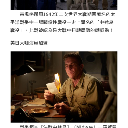
高規格還原1942年二次世界大戰期間著名的太
平洋戰爭中一場關鍵性戰役—史上聞名的「中途島
戰役」，此戰被認為是大戰中扭轉局勢的轉捩點！
美日大咖演員加盟
戰爭鉅片【決戰中途島】（Midway）一窺驚險