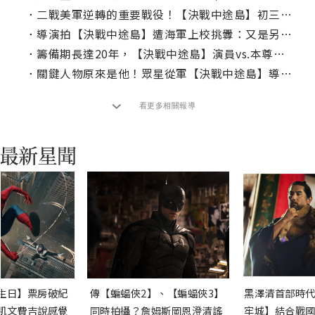
．
二戰美軍逆轉的重要戰役！【決戰中途島】初三電視首播
．
導演拍【決戰中途島】遭海軍上校挑釁：又是另一部好萊塢蠢片？
．
籌備期長達20年，【決戰中途島】演員vs.本尊超高還原對照
．
關鍵人物原來是他！眾星從軍【決戰中途島】導演點名最感謝「他」
看更多相關報導
生日】票房破紀
傳【蝙蝠俠2】、【蝙蝠俠3】
黑澤清首部時代
凱文費吉說感覺
同時拍攝？詹姆斯岡恩澄清謠
牢城】結合戰國