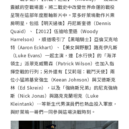
震撼的空戰場面，將二戰史中改變世界命運的戰役
呈現在這部年度壓軸新片中。眾多好萊塢動作片票
房明星，包括【明天過後】丹尼斯奎德（Dennis
Quaid）、【2012】伍迪哈里遜（Woody
Harrelson），順道吸引了【黑暗騎士】亞倫艾克哈
特（Aaron Eckhart）、【美女與野獸】路克伊凡斯
（Luke Evans）一起主演，連【水行俠】的「海洋
領主」派翠克威爾森（Patrick Wilson）也加入指
揮空戰的行列；另外還有【艾莉塔：戰鬥天使】兩
位小猛將基安強生（Keean Johnson）與艾德斯克
林（Ed Skrein），以及「強納斯兄弟」的尼克強納
斯（Nick Jonas）與路克克蘭坦克（Luke
Kleintank）…等新生代男演員們也熱血投入軍旅，
與好萊塢一哥們一同參與這場決戰時刻。