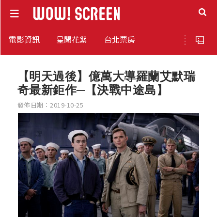
電影資訊
星聞花絮
台北票房
【明天過後】億萬大導羅蘭艾默瑞
奇最新鉅作─【決戰中途島】
發佈日期：2019-10-25