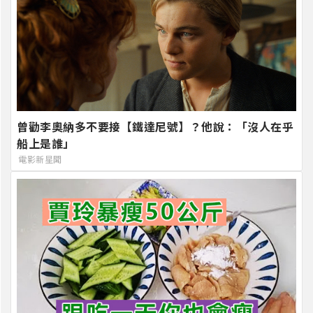
曾勸李奧納多不要接【鐵達尼號】？他說：「沒人在乎
船上是誰」
電影新星聞