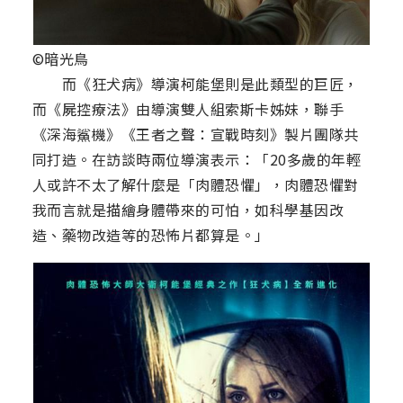
©暗光鳥
而《狂犬病》導演柯能堡則是此類型的巨匠，
而《屍控療法》由導演雙人組索斯卡姊妹，聯手
《深海鯊機》《王者之聲：宣戰時刻》製片團隊共
同打造。在訪談時兩位導演表示：「20多歲的年輕
人或許不太了解什麼是「肉體恐懼」，肉體恐懼對
我而言就是描繪身體帶來的可怕，如科學基因改
造、藥物改造等的恐怖片都算是。」