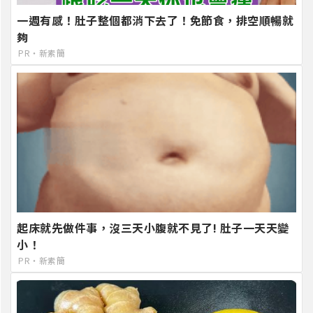
一週有感！肚子整個都消下去了！免節食，排空順暢就
夠
PR・新素簡
起床就先做件事，沒三天小腹就不見了! 肚子一天天變
小！
PR・新素簡