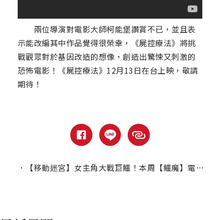
兩位導演對電影大師柯能堡讚賞不已，並且表
示能改編其中作品覺得很榮幸，《屍控療法》將挑
戰觀眾對於基因改造的想像，創造出驚悚又刺激的
恐怖電影！《屍控療法》12月13日在台上映，敬請
期待！
．
【移動迷宮】女主角大戰巨鱷！本周【鱷魔】電視驚悚首播