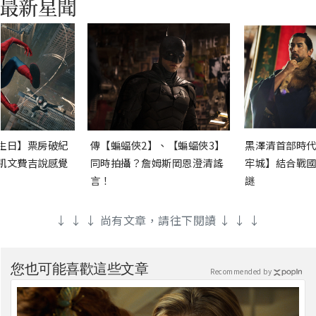
生日】票房破紀
傳【蝙蝠俠2】、【蝙蝠俠3】
黑澤清首部時代
凱文費吉說感覺
同時拍攝？詹姆斯岡恩澄清謠
牢城】結合戰國
言！
謎
↓ ↓ ↓ 尚有文章，請往下閱讀 ↓ ↓ ↓
您也可能喜歡這些文章
Recommended by