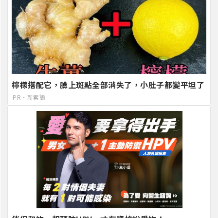
檸檬搭配它，臉上斑點全部消失了，小肚子都變平坦了
PR・新素簡