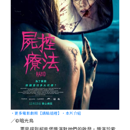
‧更多電影劇照【請點這裡】
‧本片介紹
／©暗光鳥
更是提到柯能堡導演對她們的啟發，導演珍索