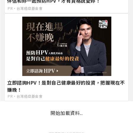
伴侶和妳一起預防HPV，才有資格說愛妳！
PR・台灣癌症基金會
立即諮詢HPV！是對自己健康最好的投資，把握現在不
嫌晚！
PR・台灣癌症基金會
開始加載資料..