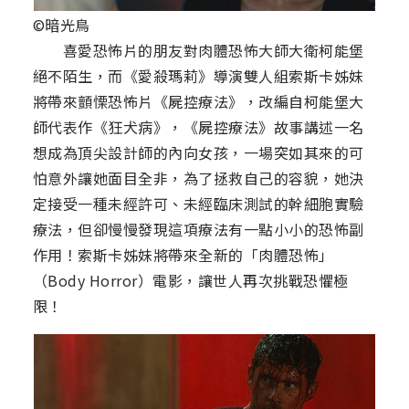
©暗光鳥
喜愛恐怖片的朋友對肉體恐怖大師大衛柯能堡
絕不陌生，而《愛殺瑪莉》導演雙人組索斯卡姊妹
將帶來顫慄恐怖片《屍控療法》，改編自柯能堡大
師代表作《狂犬病》，《屍控療法》故事講述一名
想成為頂尖設計師的內向女孩，一場突如其來的可
怕意外讓她面目全非，為了拯救自己的容貌，她決
定接受一種未經許可、未經臨床測試的幹細胞實驗
療法，但卻慢慢發現這項療法有一點小小的恐怖副
作用！索斯卡姊妹將帶來全新的「肉體恐怖」
（Body Horror）電影，讓世人再次挑戰恐懼極
限！