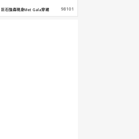
98101
巨石強森現身Met Gala穿裙
子...