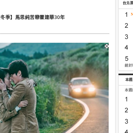
台北
冬季】馬思純苦戀霍建華30年
統計時
本週
本週