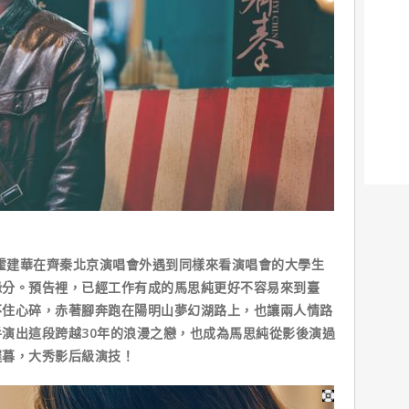
霍建華在齊秦北京演唱會外遇到同樣來看演唱會的大學生
緣分。預告裡，已經工作有成的馬思純更好不容易來到臺
不住心碎，赤著腳奔跑在陽明山夢幻湖路上，也讓兩人情路
演出這段跨越30年的浪漫之戀，也成為馬思純從影後演過
遲暮，大秀影后級演技！