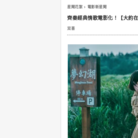
星聞花絮
電影新星聞
齊秦經典情歌電影化！【大約在
双喜