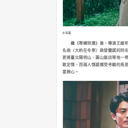
©双喜
繼《寒蟬效應》後，導演王維明最
名曲〈大約在冬季〉啟發靈感的同
更將臺北陽明山、圓山飯店等地一
歌定情，而兩人情感備受考驗的馬
當揪心。