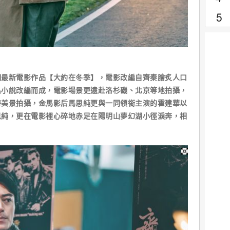
新電影作品【大約在冬季】，電影改編自齊秦膾炙人口
名小說改編而成，電影場景更遠赴洛杉磯、北京等地拍攝，
帶美景拍攝，金馬影后馬思純更與一同領銜主演的霍建華以
思純，更在電影裡心碎地赤足在陽明山夢幻湖小徑淚奔，相