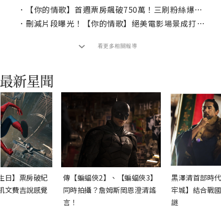
．
【你的情歌】首週票房飆破750萬！三刷粉絲爆電影藏彩蛋
．
刪減片段曝光！【你的情歌】絕美電影場景成打卡新景點
看更多相關報導
生日】票房破紀
傳【蝙蝠俠2】、【蝙蝠俠3】
黑澤清首部時代
凱文費吉說感覺
同時拍攝？詹姆斯岡恩澄清謠
牢城】結合戰國
言！
謎