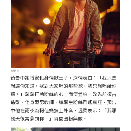
©甲上
預告中謝博安化身情歌王子，深情表白：「我只是
想讓你知道，我對大家唱的那些歌，我只想唱給你
聽。」深深打動粉絲的心；而傅孟柏一改先前復古
造型，化身型男教師，讓學生粉絲群起瘋狂，預告
中他在雨夜為柯佳嬿披上外套，溫柔表示：「我那
幾天很常夢到你。」瞬間圈粉無數。