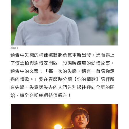
©甲上
預告中失戀的柯佳嬿鼓起勇氣重新出發，進而遇上
了傅孟柏與謝博安開啟一段溫暖療癒的愛情故事，
預告中的文案：「每一次的失戀，總有一首陪你走
過的情歌。」要在春節時分讓【你的情歌】陪伴所
有失戀、失意與失去的人們告別過往迎向全新的開
始，讓全台粉絲期待值飆升！