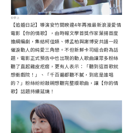
©甲上
【追婚日記】導演安竹間睽違4年再推最新浪漫愛情
電影【你的情歌】，由時報文學首獎作家葉揚首度
擔綱編劇，集結柯佳嬿、傅孟柏與謝博安共譜一段
催淚動人的純愛三角戀。不但新鮮卡司組合蔚為話
題，電影正式預告中也出現的動人歌曲讓眾多粉絲
聽了直起雞皮疙瘩，更有人表示：「聽到這首歌就
想衝戲院！」、「千百遍都聽不膩，到底是誰唱
的？」粉絲紛紛敲碗想聽完整版歌曲，讓【你的情
歌】話題持續延燒！