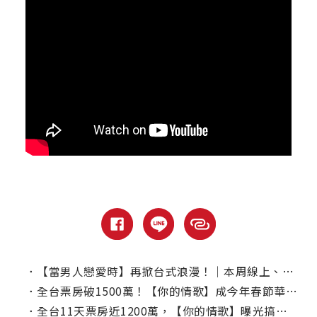
．
【當男人戀愛時】再掀台式浪漫！｜本周線上、電視首播推薦
．
全台票房破1500萬！【你的情歌】成今年春節華語片冠軍
．
全台11天票房近1200萬，【你的情歌】曝光搞怪日韓海報惹網友噴笑