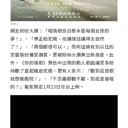
©甲上
網友紛紛大讚：「唱情歌告白根本是每個女孩的
夢！」、「傅孟柏犯規，他講情話講得太自然
了！」、「兩個都很可以。」而柯佳嬿有別以往的
空靈裝扮備受讚賞，更被粉絲大讚美出新高度。此
外，《你的情歌》預告中出現的動人歌曲讓眾多粉
絲聽了直起雞皮疙瘩，更有人表示：「聽到這首歌
就想衝戲院！」、「千百遍都聽不膩，到底是誰唱
的？」電影預定1月23日在台上映。