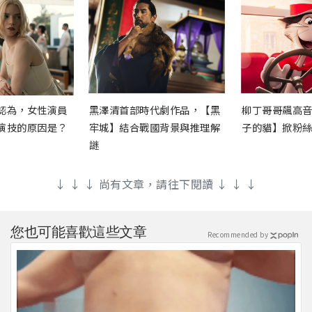
認為，女性演員
黑澤清首部時代劇作品，【黑
柳丁哥哥飆高
演技的原因是？
牢城】結合戰國背景與推理解
子的貓】掀粉
謎
↓ ↓ ↓ 尚有文章，請往下閱讀 ↓ ↓ ↓
您也可能喜歡這些文章
Recommended by