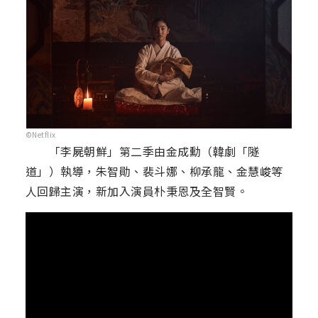
©Netflix
「李屍朝鮮」第二季由金成勳（韓劇「隧
道」）執導，朱智勛、裴斗娜、柳承龍、金慧峻等
人回歸主演，新加入演員朴秉恩及全智賢。