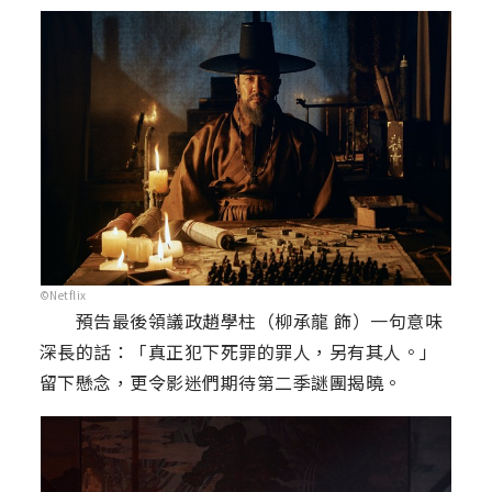
©Netflix
預告最後領議政趙學柱（柳承龍 飾）一句意味
深長的話：「真正犯下死罪的罪人，另有其人。」
留下懸念，更令影迷們期待第二季謎團揭曉。