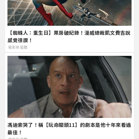
【蜘蛛人：重生日】票房破紀錄！漫威總裁凱文費吉說
感覺很讚！
電影新星聞
馮迪索哭了！稱【玩命關頭11】的劇本是他十年來看過
最佳！