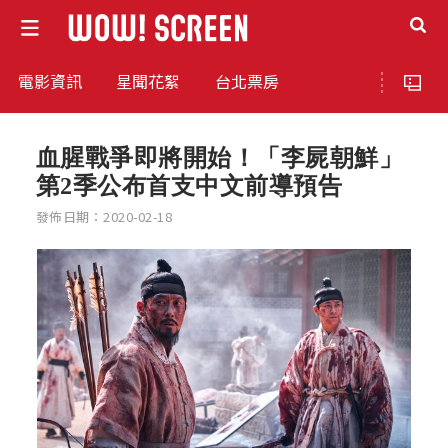
電影資訊
星聞花絮
台北票房
血腥戰爭即將開始！「李屍朝鮮」
第2季公布首支中文前導預告
發佈日期：2020-02-18