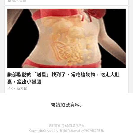
電影新星聞
腹部脂肪的「剋星」找到了，常吃這幾物，吃走大肚
囊，瘦出小蠻腰
PR・新素簡
開始加載資料..
視影實業(股)公司 版權所有
Copyright©>2026 All Right Reserved by WOW!SCREEN