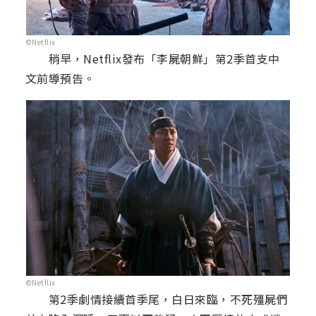
©Netflix
稍早，Netflix發布「李屍朝鮮」第2季首支中
文前導預告。
©Netflix
第2季劇情接續首季尾，白日來臨，不死殭屍們