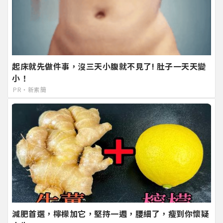
起床就先做件事，沒三天小腹就不見了! 肚子一天天變
小！
PR・新素簡
減肥首選，檸檬加它，堅持一週，腰細了，瘦到你懷疑