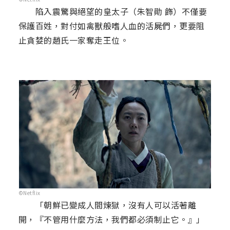
陷入震驚與絕望的皇太子（朱智勛 飾）不僅要
保護百姓，對付如禽獸般嗜人血的活屍們，更要阻
止貪婪的趙氏一家奪走王位。
©Netflix
「朝鮮已變成人間煉獄，沒有人可以活著離
開，『不管用什麼方法，我們都必須制止它。』」