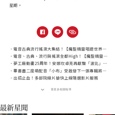
星期。
．
電音古典流行搖滾大集結！【魔髮精靈唱遊世界】本周電視首播
．
電音、古典、流行與搖滾全都High！【魔髮精靈唱遊世界】愛奇藝帶你唱起來
．
夢工廠動畫25周年！安娜坎卓克再獻聲「波比」：音樂扮演人生重要角色
．
畢書盡二度萌配音「小布」受啟發下一張專輯將挑戰全新風格
．
出招止血！多部院線片搶快上線隨選影片服務
看更多相關報導