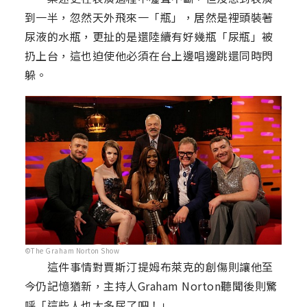
到一半，忽然天外飛來一「瓶」，居然是裡頭裝著
尿液的水瓶，更扯的是還陸續有好幾瓶「尿瓶」被
扔上台，這也迫使他必須在台上邊唱邊跳還同時閃
躲。
©The Graham Norton Show
這件事情對賈斯汀提姆布萊克的創傷則讓他至
今仍記憶猶新，主持人Graham Norton聽聞後則驚
呼「這些人也太多尿了吧！」