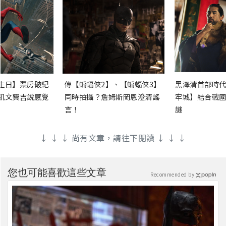
生日】票房破紀
傳【蝙蝠俠2】、【蝙蝠俠3】
黑澤清首部時代
凱文費吉說感覺
同時拍攝？詹姆斯岡恩澄清謠
牢城】結合戰國
言！
謎
↓ ↓ ↓ 尚有文章，請往下閱讀 ↓ ↓ ↓
您也可能喜歡這些文章
Recommended by