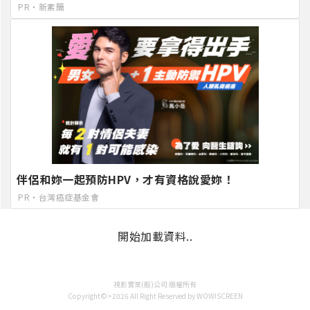
PR・新素簡
伴侶和妳一起預防HPV，才有資格說愛妳！
PR・台灣癌症基金會
開始加載資料..
視影實業(股)公司 版權所有
Copyright©>2026 All Right Reserved by WOW!SCREEN