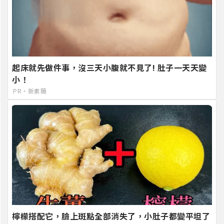
起床就先做件事，沒三天小腹就不見了! 肚子一天天變
小！
PR・新素簡
檸檬搭配它，臉上斑點全部消失了，小肚子都變平坦了