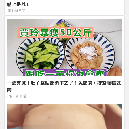
船上是誰」
電影新星聞
一週有感！肚子整個都消下去了！免節食，排空順暢就
夠
PR・新素簡