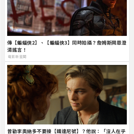
傳【蝙蝠俠2】、【蝙蝠俠3】同時拍攝？詹姆斯岡恩澄
清謠言！
電影新星聞
曾勸李奧納多不要接【鐵達尼號】？他說：「沒人在乎