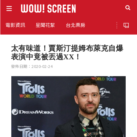
電影資訊
星聞花絮
台北票房
太有味道！賈斯汀提姆布萊克自爆
表演中竟被丟過XX！
發佈日期：2020-02-24