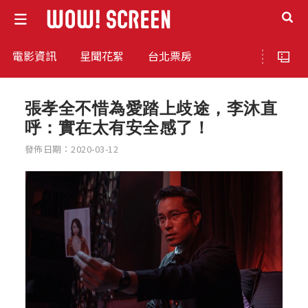
電影資訊
星聞花絮
台北票房
張孝全不惜為愛踏上歧途，李沐直
呼：實在太有安全感了！
發佈日期：2020-03-12