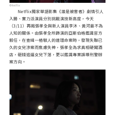
©Netflix
Netflix獨家華語影集《誰是被害者》劇情引人
入勝、實力派演員分別挑戰演技新高度，今天
（3/11）再揭張孝全與新人演員李沐、黃河最不為
人知的關係。由張孝全所飾演的亞斯伯格鑑識官⽅
毅任，在查緝一樁駭人的連環命案時，發現失聯已
久的女兒涉案而焦慮失神，張孝全為求真相硬闖酒
店，砸錢追逼女兒下落，更以鑑識專業誤導刑警辦
案方向。