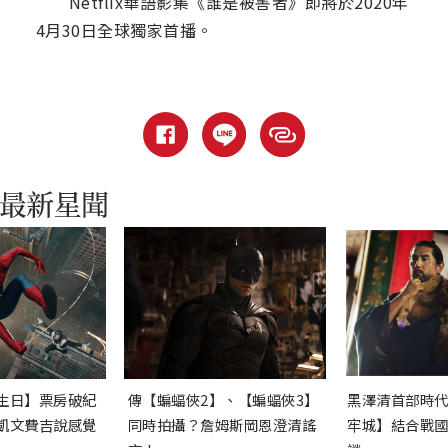
Netflix華語影集《誰是被害者》即將於2020年
4月30日全球獨家首播。
生日】票房破紀
傳【蝙蝠俠2】、【蝙蝠俠3】
黑澤清首部時
凱文費吉說感覺
同時拍攝？詹姆斯岡恩澄清謠
牢城】結合戰