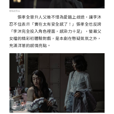
©Netflix
張孝全晉升人父後不惜為愛踏上歧途，讓李沐
忍不住表示「實在太有安全感了！」張孝全也反誇
「李沐完全投入角色裡面，感染力十足」，螢幕父
女檔的精彩初體驗對戲，是本劇在懸疑氣氛之外，
充滿洋蔥的感情亮點。