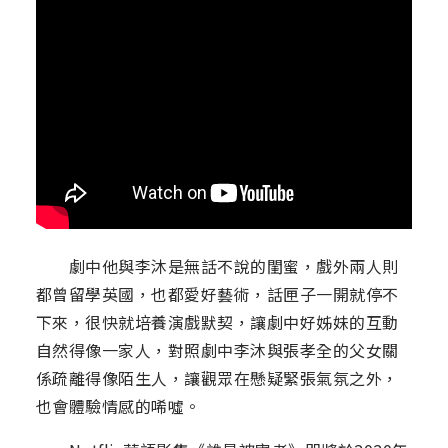
劇中他與李沐是無話不說的閨蜜，戲外兩人則
都曾留學英國，也都愛好藝術，話匣子一開就停不
下來，很快就培養演戲默契，讓劇中好姊妹的互動
自然得像一家人，對照劇中李沐與張孝全的父女關
係疏離得像陌生人，讓觀眾在懸疑緊張氣氛之外，
也會體驗情感的唏噓。