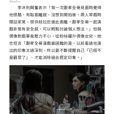
©Netflix
李沐則興奮表示「第一次跟孝全哥見面時覺得
他很酷、有點距離感，沒想到開拍後，兩人等戲時
閒話家常，很快就拉近彼此距離。跟孝全哥一起演
戲非常有安全感，可以輕鬆討論個人想法。」但與
偶像對戲畢竟壓力不小，從粉絲躍升偶像女兒，她
也坦言「跟孝全哥演戲最困難的是，以前看過他演
出的印象太過深刻，所以要不斷提醒自己『已經不
是觀眾了』，才能消除過去既定印象。」