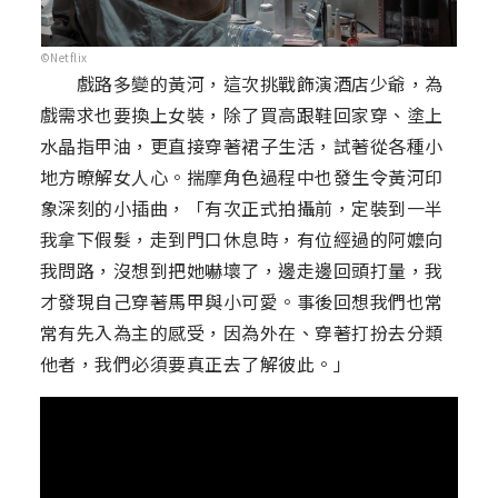
©Netflix
戲路多變的黃河，這次挑戰飾演酒店少爺，為
戲需求也要換上女裝，除了買高跟鞋回家穿、塗上
水晶指甲油，更直接穿著裙子生活，試著從各種小
地方暸解女人心。揣摩角色過程中也發生令黃河印
象深刻的小插曲，「有次正式拍攝前，定裝到一半
我拿下假髮，走到門口休息時，有位經過的阿嬤向
我問路，沒想到把她嚇壞了，邊走邊回頭打量，我
才發現自己穿著馬甲與小可愛。事後回想我們也常
常有先入為主的感受，因為外在、穿著打扮去分類
他者，我們必須要真正去了解彼此。」