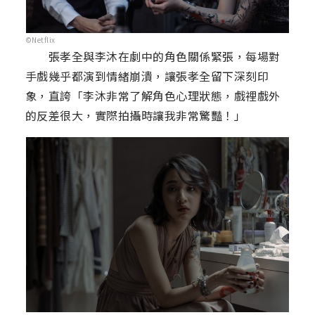
©Netflix
張孝全與李沐在劇中的角色關係緊張，每場對
手戲幾乎都演到情緒崩潰，讓張孝全留下深刻印
象，直誇「李沐非常了解角色心理狀態，戲裡戲外
的反差很大，實際拍攝時讓我非常驚豔！」