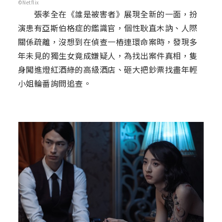
©Netflix
張孝全在《誰是被害者》展現全新的一面，扮
演患有亞斯伯格症的鑑識官，個性耿直木訥、人際
關係疏離，沒想到在偵查一樁連環命案時，發現多
年未見的獨生女竟成嫌疑人，為找出案件真相，隻
身闖進燈紅酒綠的高級酒店、砸大把鈔票找盡年輕
小姐輪番詢問追查。