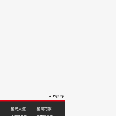
星光大道
星聞花絮