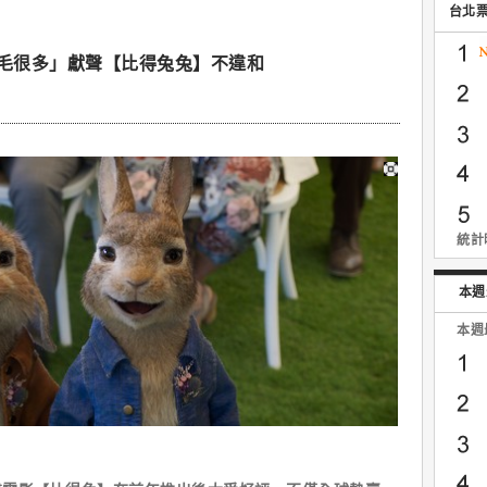
台北
認「毛很多」獻聲【比得兔兔】不違和
統計時
本週
本週