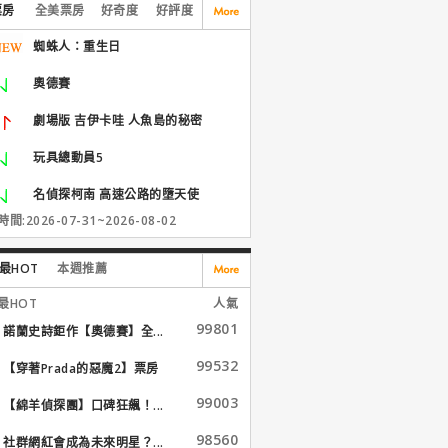
票房
全美票房
好奇度
好評度
蜘蛛人：重生日
奧德賽
劇場版 吉伊卡哇 人魚島的秘密
玩具總動員5
名偵探柯南 高速公路的墮天使
間:2026-07-31~2026-08-02
最HOT
本週推薦
最HOT
人氣
99801
諾蘭史詩鉅作【奧德賽】全...
99532
【穿著Prada的惡魔2】票房
大...
99003
【綿羊偵探團】口碑狂飆！...
98560
社群網紅會成為未來明星？...