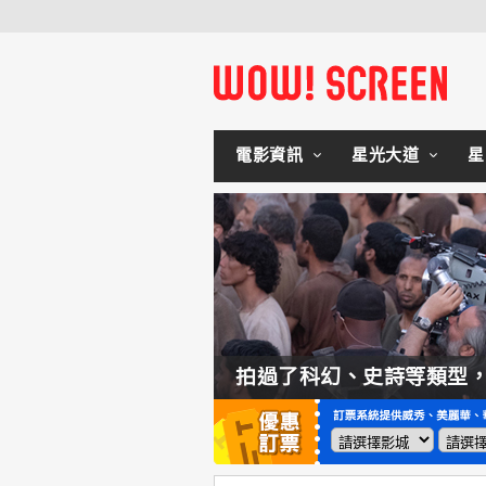
電影資訊
星光大道
星
如何交棒蜘蛛人？湯姆霍蘭：「我們有一個完整的計畫。」
拍過了科幻、史詩等類型