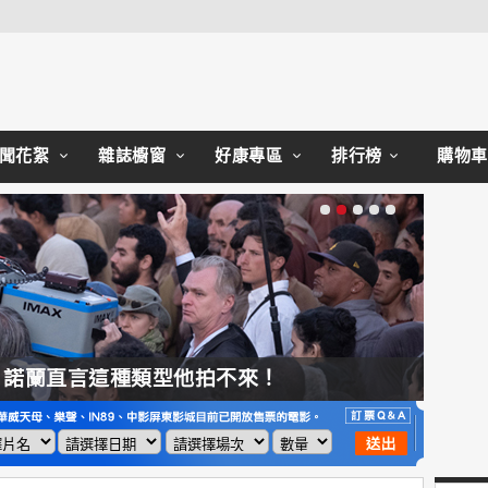
Close
聞花絮
雜誌櫥窗
好康專區
排行榜
購物車
，諾蘭直言這種類型他拍不來！