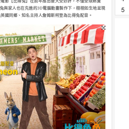
影【比得兔】在前年推出後大受好評，不僅全球熱賣
得兔與家人也在先進的3D電腦動畫製作下，栩栩如生地呈現
兔英國同鄉、知名主持人詹姆斯柯登為比得兔配音。