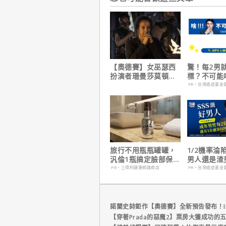
【奧德賽】女巫瑟西
驚！每2男
扮演者珊曼莎莫頓曝
標？不可能
心聲，已經一年沒接
PR・台灣癌症基金
戲！
旅行不用瓶瓶罐罐，
1/2機率淪
汎倫1瓶搞定臉部保
男人還是渣
養！
在這
PR・三得利健康網路商店
PR・台灣癌症基金
諾蘭史詩鉅作【奧德賽】全新預告發布！I
【穿著Prada的惡魔2】票房大獲成功的