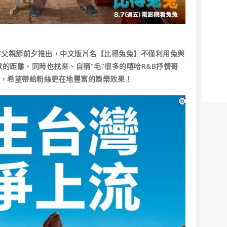
親節前夕推出，中文版片名【比得兔兔】不僅利用兔與
的距離，同時也找來、自稱“毛”很多的嘻哈R&B抒情哥
配音，希望帶給粉絲更在地豐富的娛樂效果！