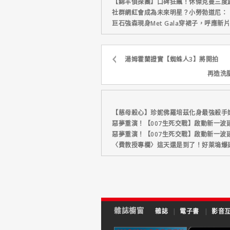
【綿羊偵探團】口碑狂飆！休傑克曼三度
社群網紅會成為未來明星？小勞勃道尼：
巨石強森現身Met Gala穿裙子，呼應
湯姆霍蘭證實【蜘蛛人3】將開拍
再造洗
【慈母殺心】珍妮佛羅培茲化身最強殺手
惡夢重演！【007生死交戰】啟動新一波
惡夢重演！【007生死交戰】啟動新一波
〈費教授專欄〉這天還是到了！好萊塢爆
雜誌櫥窗
雜誌
|
電子書
|
影音