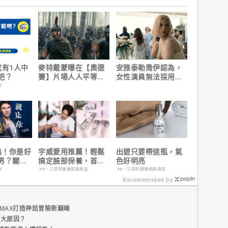
就有1人中
麥特戴蒙曝在【奧德
安雅泰勒喬伊認為，
吧？
賽】片場人人平等，
女性演員無法採用方
沒有特殊待遇！
法演技的原因是？
會
陷！你是好
宇威愛用推薦！輕鬆
出遊只要帶這瓶，氣
男？關鍵
搞定臉部保養，首購
色好明亮
只要$390
會
PR・三得利健康網路商店
PR・三得利健康網路商店
Recommended by
MAX打造神話冒險新巔峰
五大原因？