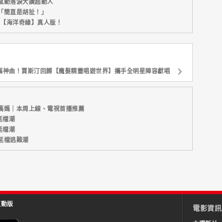
感動落淚大讚超動人
「簡直是胡扯！」
新片【海洋奇緣】真人版！
腦神曲！賈斯汀回歸【魔髮精靈唱遊世界】攜手全明星陣容獻唱
媽媽｜本周上線、電視首播推薦
延檔潮
延檔潮
延檔逃難潮
互動版
電影資訊