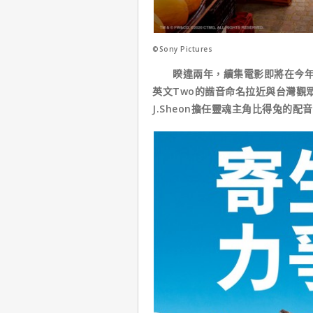
©Sony Pictures
睽違兩年，續集電影即將在今年父
英文Two的諧音命名拉近與台灣觀眾
J.Sheon擔任靈魂主角比得兔的