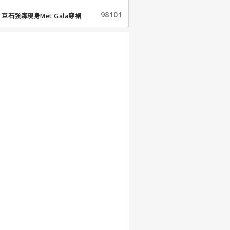
98101
巨石強森現身Met Gala穿裙
子...