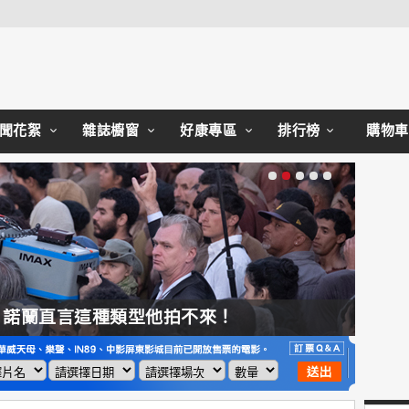
Close
聞花絮
雜誌櫥窗
好康專區
排行榜
購物車
，諾蘭直言這種類型他拍不來！