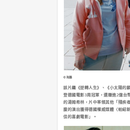
©海鵬
該片繼《逆轉人生》、《小太陽的
登德國電影3周冠軍，還賺進2億台
的湯姆希林，片中率領其他「殘疾
腹的演出獲得德國權威媒體〈帕紹
佳的喜劇電影」。