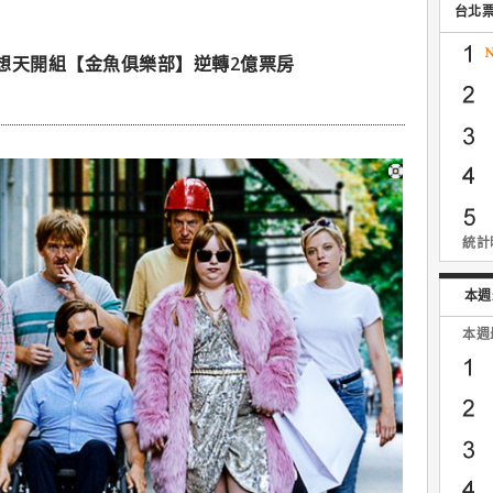
台北
想天開組【金魚俱樂部】逆轉2億票房
統計時
本週
本週