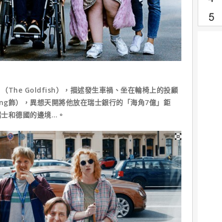
The Goldfish），描述發生車禍、坐在輪椅上的投顧
lling飾），異想天開將他放在瑞士銀行的「海角7億」鉅
瑞士和德國的邊境…。