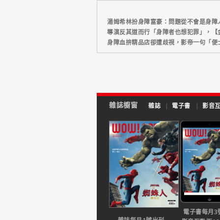
湯姆希林扮身障富豪：問題從不會是身障
導演反其道而行「身障者也想犯罪」，【
身障血拚精品店卻遭歧視，影帝一句「便
雜誌櫥窗
雜誌
|
電子書
|
影音
電子書每月3