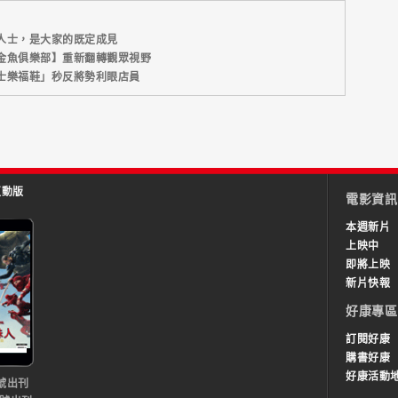
人士，是大家的既定成見
金魚俱樂部】重新翻轉觀眾視野
士樂福鞋」秒反將勢利眼店員
互動版
電影資訊
本週新片
上映中
即將上映
新片快報
好康專區
訂閱好康
購書好康
好康活動
號出刊