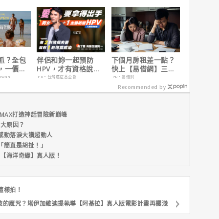
行！
自解釋！
抓？全包
伴侶和妳一起預防
下個月房租差一點？
，一價搞
HPV，才有資格說愛
快上【易借網】三分
，省錢更
妳！
鐘解決燃眉之急
aiwan
PR・台灣癌症基金會
PR・易借網
Recommended by
MAX打造神話冒險新巔峰
五大原因？
感動落淚大讚超動人
「簡直是胡扯！」
新片【海洋奇緣】真人版！
這樣拍！
破的魔咒？塔伊加維迪提執導【阿基拉】真人版電影計畫再擱淺