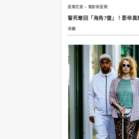
星聞花絮
電影新星聞
誓死奪回「海角7億」！影帝異
海鵬