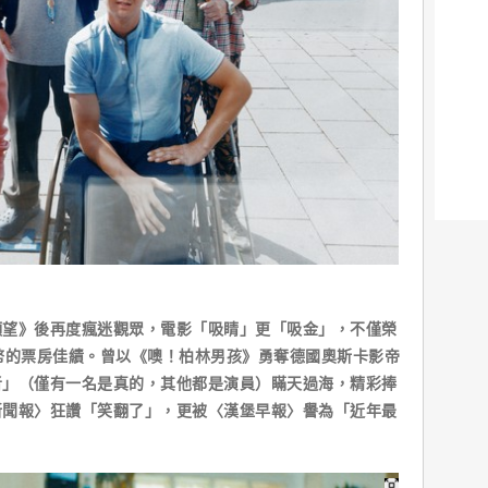
願望》後再度瘋迷觀眾，電影「吸睛」更「吸金」，不僅榮
幣的票房佳績。曾以《噢！柏林男孩》勇奪德國奧斯卡影帝
者」（僅有一名是真的，其他都是演員）瞞天過海，精彩捧
新聞報〉狂讚「笑翻了」，更被〈漢堡早報〉譽為「近年最