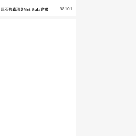
98101
巨石強森現身Met Gala穿裙
子...