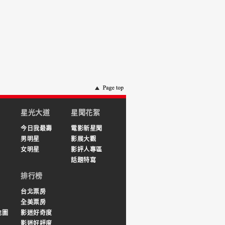
星光大道
星聞花絮
今日我最壽
電影新星聞
男明星
影展大觀
女明星
影評人專區
話題特寫
排行榜
台北票房
全美票房
地圖
影迷好奇度
影迷好評度