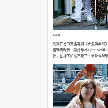
©海鵬
充滿狂想的賣座喜劇《金魚俱樂部》（
經理奧利佛（湯姆希林Tom Schi
款，在神不知鬼不覺下，安全穿越