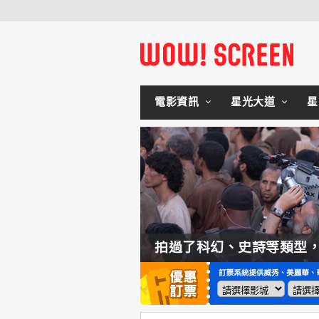
電影資訊
星光大道
星
如何交棒蜘蛛人？湯姆霍蘭：「我們有一個完整的計畫。」
拍過了科幻、史詩等類型