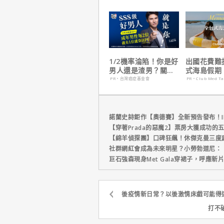
梗！
這版完全不
1/2機率淪陷！你是好
出國花費難
男人還是渣男？關鍵
式海島假期
在這
定食宿玩樂
PR・台灣癌症基金會
PR・Club Med T
省心！
諾蘭史詩鉅作【奧德賽】全新預告發布！I
【穿著Prada的惡魔2】票房大獲成功的
【綿羊偵探團】口碑狂飆！休傑克曼三度
社群網紅會成為未來明星？小勞勃道尼：
巨石強森現身Met Gala穿裙子，呼應
後疫情新日常？以後激情床戲可能得
打不