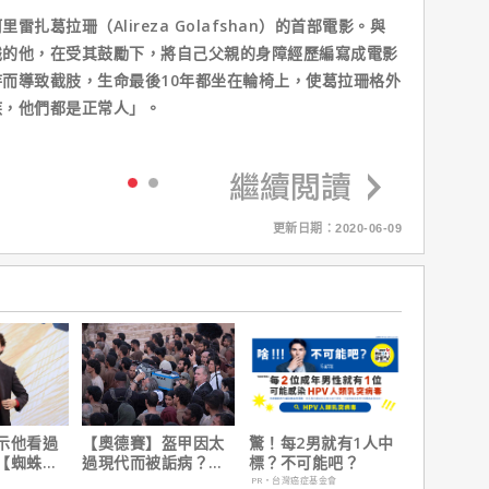
扎葛拉珊（Alireza Golafshan）的首部電影。與
識的他，在受其鼓勵下，將自己父親的身障經歷編寫成電影
而導致截肢，生命最後10年都坐在輪椅上，使葛拉珊格外
疾，他們都是正常人」。
更新日期：2020-06-09
示他看過
【奧德賽】盔甲因太
驚！每2男就有1人中
【蜘蛛
過現代而被詬病？導
標？不可能吧？
】剪輯，
演克里斯多夫諾蘭親
PR・台灣癌症基金會