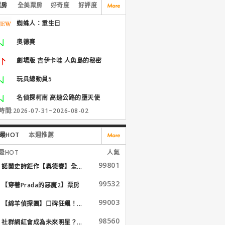
票房
全美票房
好奇度
好評度
蜘蛛人：重生日
奧德賽
劇場版 吉伊卡哇 人魚島的秘密
玩具總動員5
名偵探柯南 高速公路的墮天使
間:2026-07-31~2026-08-02
最HOT
本週推薦
最HOT
人氣
99801
諾蘭史詩鉅作【奧德賽】全...
99532
【穿著Prada的惡魔2】票房
大...
99003
【綿羊偵探團】口碑狂飆！...
98560
社群網紅會成為未來明星？...