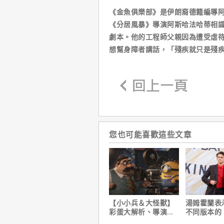
《金魚俱樂部》是伊朗裔德籍編導阿里雷
《分居風暴》導演阿斯哈法哈蒂相
劇本。他的工程師父親因為遭受虐待
想幫身障者講話，「殘疾就只是殘
您也可能喜歡這些文章
【小小兵＆大怪獸】
湯姆霍蘭表
彩蛋大解析、導演皮
不同版本的
耶考芬解密10個電影
人：重生日