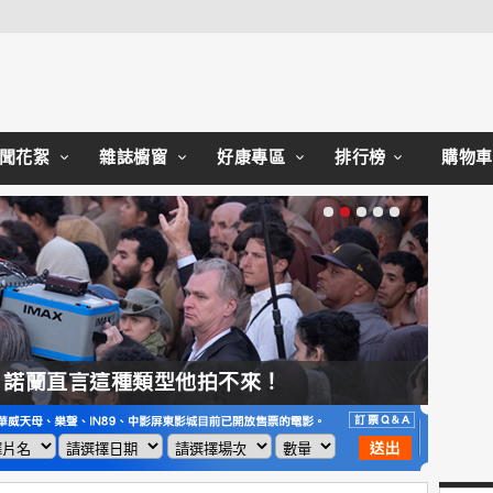
Close
聞花絮
雜誌櫥窗
好康專區
排行榜
購物車
，諾蘭直言這種類型他拍不來！