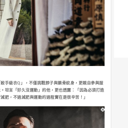
「殺手級衣Q」，不僅挑戰脖子與鎖骨紋身，更親自參與服
象。坦言「好久沒運動」的他，更也透露：「因為必須打造
行減肥，不過減肥與運動的過程實在是很辛苦！」