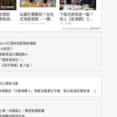
起預防
出國花費難抓？全包
下個月房租差一點？
有資格說愛
式海島假期，一價搞
快上【易借網】三分
定食宿玩樂，省錢更
鐘解決燃眉之急
會
PR・Club Med Taiwan
PR・易借網
省心！
Recommended by
MAX打造神話冒險新巔峰
五大原因？
感動落淚大讚超動人
「簡直是胡扯！」
新片【海洋奇緣】真人版！
的心情很沉重
柳演錫扮「北韓領導人」郭度沅躺著也中槍：我以為是前輩來演
之禍｜本周線上、電視首播推薦
秀辣腿扮跨性別者