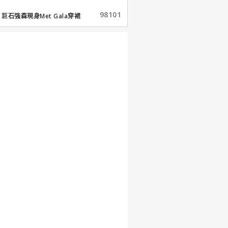
98101
巨石強森現身Met Gala穿裙
子...