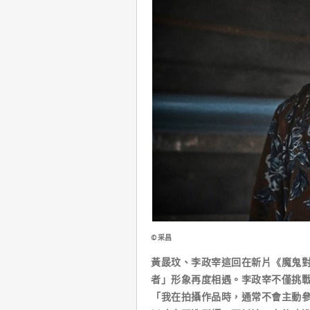
©采昌
黃晸玟、李政宰這回在新片《魔鬼
者」形象再度相遇。李政宰不僅挑
「我在拍攝作品時，通常不會主動