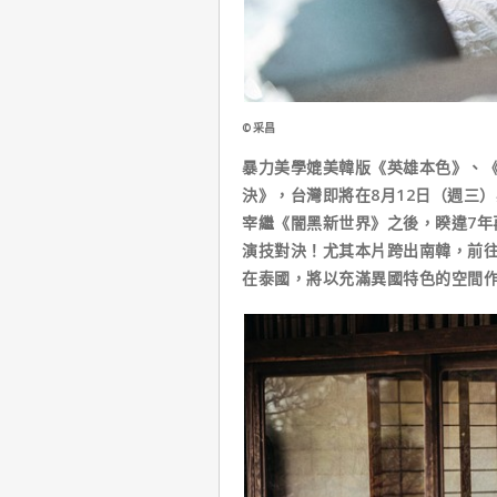
©采昌
暴力美學媲美韓版《英雄本色》、
決》，台灣即將在8月12日（週三
宰繼《闇黑新世界》之後，睽違7年
演技對決！尤其本片跨出南韓，前往
在泰國，將以充滿異國特色的空間