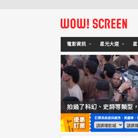
電影資訊
星光大道
星
如何交棒蜘蛛人？湯姆霍蘭：「我們有一個完整的計畫。」
拍過了科幻、史詩等類型