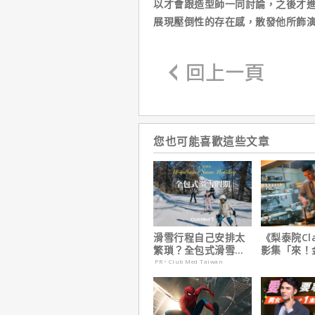
以才會跟造型師一同討論，之後才
展現壓倒性的存在感，散發他所飾
您也可能喜歡這些文章
滑雪行程自己安排太
《梨泰院Cl
繁瑣？全包式滑雪假
影集「來！
期：出門即雪場，一
號！」HBO
PR・Club Med Taiwan
價全包不怕預算爆
上線
表！