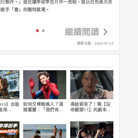
進行製作。」這也讓李政宰在片中一亮相，就以白色長大衣
演殺手「雷」的獨特氣場。
更新日期：2020-07-23
ass》台版
如何交棒蜘蛛人？湯
馮迪索哭了！稱【玩
金來
姆霍蘭：「我們有一
命關頭11】的劇本是
 Max熱血
個完整的計畫。」
他十年來看過最佳！