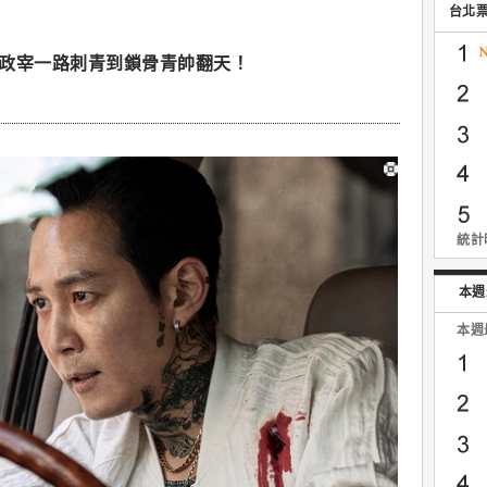
台北
政宰一路刺青到鎖骨青帥翻天！
統計時
本週
本週