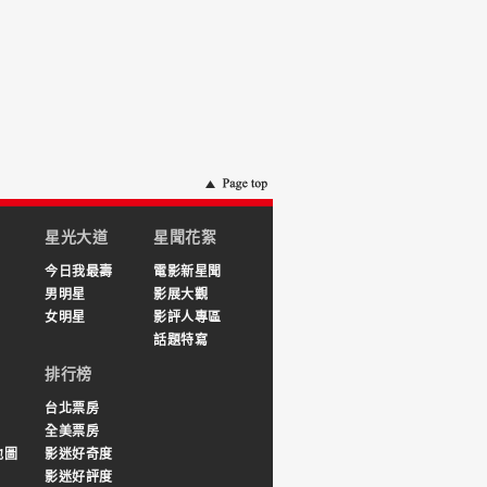
星光大道
星聞花絮
今日我最壽
電影新星聞
男明星
影展大觀
女明星
影評人專區
話題特寫
排行榜
台北票房
全美票房
地圖
影迷好奇度
影迷好評度