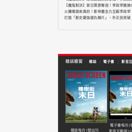
【魔鬼對決】首日票房奪冠！李政宰連換
火爆場面來真的！影帝盡全力互毆李政宰
打造「影史最強復仇韓片」，朴正民突破
雜誌櫥窗
雜誌
|
電子書
|
影音
電子書每月3
雜誌每月1號出刊
影音互動版1