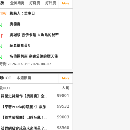
票房
全美票房
好奇度
好評度
蜘蛛人：重生日
奧德賽
劇場版 吉伊卡哇 人魚島的秘密
玩具總動員5
名偵探柯南 高速公路的墮天使
間:2026-07-31~2026-08-02
最HOT
本週推薦
最HOT
人氣
99801
諾蘭史詩鉅作【奧德賽】全...
99532
【穿著Prada的惡魔2】票房
大...
99003
【綿羊偵探團】口碑狂飆！...
98560
社群網紅會成為未來明星？...