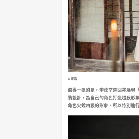
©采昌
值得一提的是，李政宰這回將展現
裝設計，為自己的角色打造超殺形
角色尖銳凶狠的形象，所以特別進