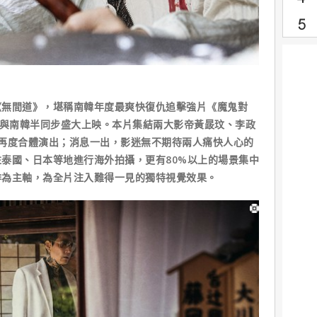
《無間道》，堪稱南韓年度最爽快復仇追擊強片《魔鬼對
）與南韓半同步盛大上映。本片集結兩大影帝黃晸玟、李政
再度合體演出；消息一出，影迷無不期待兩人痛快人心的
泰國、日本等地進行海外拍攝，更有80%以上的場景集中
作為主軸，為全片注入難得一見的獨特視覺效果。