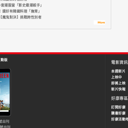
9套潮服當「影史最潮殺手」
：還好有韓國料理「撫胃」
【魔鬼對決】挑戰跨性別者
互動版
電影資訊
本週新片
上映中
即將上映
新片快報
好康專區
訂閱好康
購書好康
好康活動
號出刊
0號出刊