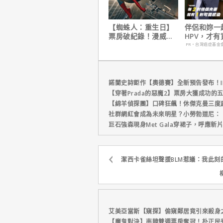
【蜘蛛人：重生日】
伴侶和妳一
票房破紀錄！漫威總
HPV，才
裁凱文費吉說感覺很
妳！
PR・台灣癌症基金
讚！
諾蘭史詩鉅作【奧德賽】全新預告發布！I
【穿著Prada的惡魔2】票房大獲成功的
【綿羊偵探團】口碑狂飆！休傑克曼三度
社群網紅會成為未來明星？小勞勃道尼：
巨石強森現身Met Gala穿裙子，呼應
潔西卡雀絲坦聲援BLM惹議：我此刻
艾美亞當斯【窺探】偷窺鄰居竟引來殺身
【魔鬼對決】南韓雙週票房奪冠！朴正民