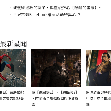
．
被藝術拯救的瘋子，與盧梭齊名【隱藏的畫家】睡豬籠流浪被撿到
．
世界電影Facebook贈票活動得獎名單
生日】票房破紀
傳【蝙蝠俠2】、【蝙蝠俠3】
黑澤清首部時代
凱文費吉說感覺
同時拍攝？詹姆斯岡恩澄清謠
牢城】結合戰國
言！
謎