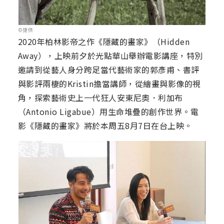
©捷傑
2020年柏林影帝之作《隱藏的畫家》（Hidden
Away），上映前夕於光點華山舉辦電影講座，特別
邀請到從藝人身分跨足當代藝術家的郭彥甫、書評
與影評兩棲的Kristin擔當講師，從繪畫與影像的視
角，探索藝術史上一代狂人安東尼奧．利加布
（Antonio Ligabue）用生命堆疊的創作世界。電
影《隱藏的畫家》將於本周五8月7日在台上映。