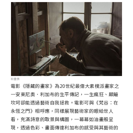
©捷傑
電影《隱藏的畫家》為20世紀最偉大素樸派畫家之
一安東尼奧．利加布的生平傳記，一生瘋狂、顛簸
坎坷卻能透過藝術自我拯救。電影可與《梵谷：在
永恆之門》相呼應，同樣展現藝術家的眼給世人
看，充滿詩意的取景與構圖，一幕幕如油畫般呈
現，透過色彩、畫面傳達利加布的感受與其藝術的