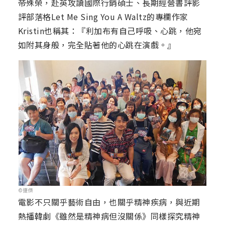
帝殊榮，赴英攻讀國際行銷碩士、長期經營書評影
評部落格Let Me Sing You A Waltz的專欄作家
Kristin也稱其：『利加布有自己呼吸、心跳，他宛
如附其身般，完全貼著他的心跳在演戲。』
©捷傑
電影不只關乎藝術自由，也關乎精神疾病，與近期
熱播韓劇《雖然是精神病但沒關係》同樣探究精神