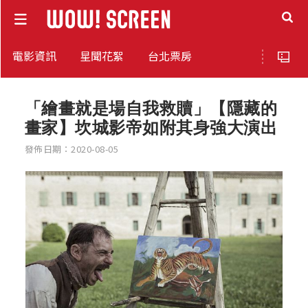
電影資訊
星聞花絮
台北票房
「繪畫就是場自我救贖」【隱藏的
畫家】坎城影帝如附其身強大演出
發佈日期：2020-08-05