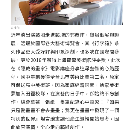
©捷傑
近年淡出演藝圈走進藝壇的郭彥甫，舉辦個展與聯
展，活躍於國際各大藝術博覽會，其《行李箱》系
列作品更大受好評與印象深刻，也多次在國際間參
展，更於2018年獲得上海寶龍美術館評委獎。此次
在《隱藏的畫家》電影講座分享追尋藝術的心路歷
程，國中畢業獲得全台北市美術比賽第二名，原定
可保送高中美術班，因為家庭經濟因素，捨棄美術
夢加入田徑校隊，在演藝的日子中，卻始終不忘創
作，總會拿著一張紙一隻筆紀錄心中靈感：『如果
只是愛畫畫不會去畫畫；我更在畫畫中發現了一個
特別的世界』坦言繪畫讓他產生邏輯開始思考，因
此放棄演藝，全心走向藝術創作。