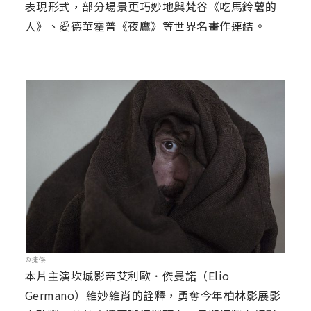
表現形式，部分場景更巧妙地與梵谷《吃馬鈴薯的
人》、愛德華霍普《夜鷹》等世界名畫作連結。
©捷傑
本片主演坎城影帝艾利歐．傑曼諾（Elio
Germano）維妙維肖的詮釋，勇奪今年柏林影展影