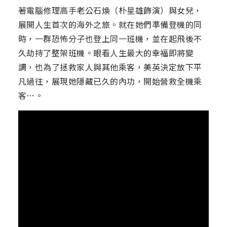
著電腦修理高手老公石煥（朴星雄飾演）與女兒，
展開人生首次的海外之旅。就在她們準備登機的同
時，一群恐怖分子也登上同一班機，並在起飛後不
久劫持了整架班機。眼看人生最大的幸福即將變
調，也為了拯救家人與其他乘客，美英決定放下平
凡過往，展現她隱藏已久的內功，開始營救全機乘
客…。