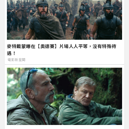
麥特戴蒙曝在【奧德賽】片場人人平等，沒有特殊待
遇！
電影新星聞