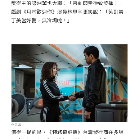
獎得主的梁湘華也大讚：「喜劇節奏極致發揮！」
戲劇《月村歡迎你》演員林思宇更笑說：「笑到美
丁美當好愛，無冷場啦！」
© 采昌
值得一提的是，《特務搞飛機》台灣發行商在多場