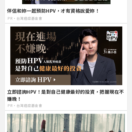
伴侶和妳一起預防HPV，才有資格說愛妳！
PR・台灣癌症基金會
立即諮詢HPV！是對自己健康最好的投資，把握現在不
嫌晚！
PR・台灣癌症基金會