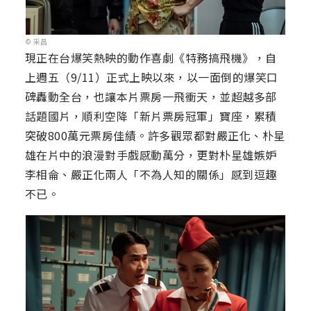
© 采昌
現正在台爆笑熱映的動作喜劇《特務搞飛機》，自
上週五（9/11）正式上映以來，以一面倒的爆笑口
碑轟動全台，也讓本片票房一飛衝天，並超越多部
話題國片，順利空降「新片票房冠軍」寶座，累積
突破800萬元票房佳績。許多觀眾都對嚴正化、朴星
雄在片中的浪漫對手戲感動萬分，更對朴星雄嫉妒
李相侖、嚴正化兩人「不為人知的關係」感到逗趣
不已。