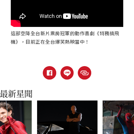
這部空降全台新片票房冠軍的動作喜劇《特務搞飛
機》，目前正在全台爆笑熱映當中！