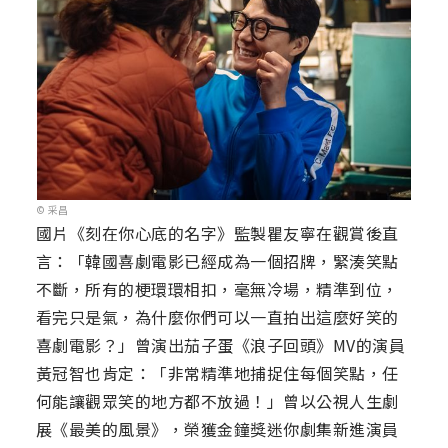
© 采昌
國片《刻在你心底的名字》監製瞿友寧在觀賞後直
言：「韓國喜劇電影已經成為一個招牌，緊湊笑點
不斷，所有的梗環環相扣，毫無冷場，精準到位，
看完只是氣，為什麼你們可以一直拍出這麼好笑的
喜劇電影？」曾演出茄子蛋《浪子回頭》MV的演員
黃冠智也肯定：「非常精準地捕捉住每個笑點，任
何能讓觀眾笑的地方都不放過！」曾以公視人生劇
展《最美的風景》，榮獲金鐘獎迷你劇集新進演員