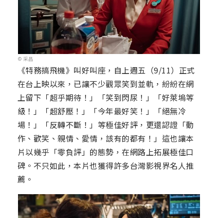
© 采昌
《特務搞飛機》叫好叫座，自上週五（9/11）正式
在台上映以來，已讓不少觀眾笑到並軌，紛紛在網
上留下「超乎期待！」「笑到閃尿！」「好萊塢等
級！」「超舒壓！」「今年最好笑！」「絕無冷
場！」「反轉不斷！」等極佳好評，更還認證「動
作、歡笑、親情、愛情，該有的都有！」這也讓本
片以幾乎「零負評」的態勢，在網路上拓展極佳口
碑。不只如此，本片也獲得許多台灣影視界名人推
薦。