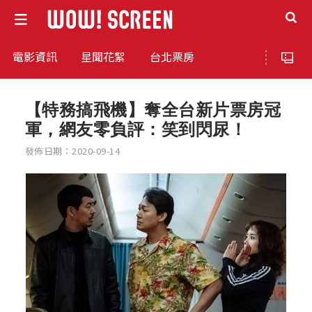
電影資訊
星聞花絮
台北票房
【特務搞飛機】奪全台新片票房冠
軍，網友零負評：笑到閃尿！
發佈日期：2020-09-14