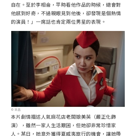
自在。至於李相侖，平時看他作品的時候，總會對
他感到好奇，不過親眼見到他後，卻發現是個熱情
的演員！」一席話也肯定兩位男星的表現。
© 采昌
本片劇情描述人氣麻花店老闆娘美英（嚴正化飾
演），雖然一家人生活艱困，但她卻非常珍惜家
人。某日，她意外獲得夏威夷旅行的機會，讓她帶