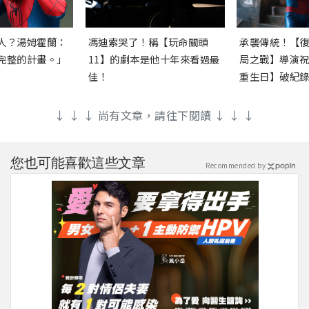
人？湯姆霍蘭：
馮迪索哭了！稱【玩命關頭
承襲傳統！【
完整的計畫。」
11】的劇本是他十年來看過最
局之戰】導演
佳！
重生日】破紀
↓ ↓ ↓ 尚有文章，請往下閱讀 ↓ ↓ ↓
您也可能喜歡這些文章
Recommended by