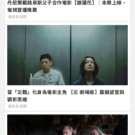
丹尼爾戴路易斯父子合作電影【銀蓮花】｜本周上線、
電視首播推薦
電影新星聞
當「災難」化身為電影主角 【災 劇場版】震撼感官與
觀影思維
電影新星聞