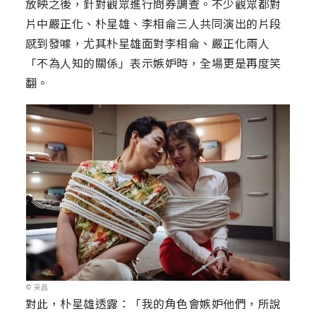
放映之後，針對觀眾進行問券調查。不少觀眾都對
片中嚴正化、朴星雄、李相侖三人共同演出的片段
感到發噱，尤其朴星雄面對李相侖、嚴正化兩人
「不為人知的關係」表示嫉妒時，全場更是再度笑
翻。
© 采昌
對此，朴星雄透露：「我的角色會嫉妒他們，所說