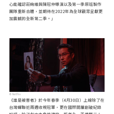
心能確認莊絢維與陳冠仲導演以及第一季原班製作
團隊重新合體，並期待在2022年為全球觀眾呈獻更
加震撼的全新第二季。」
© Netflix
《誰是被害者》於今年春季（4月30日）上線除了在
台灣蟬聯近兩週收視冠軍，更在國際間屢創破紀錄