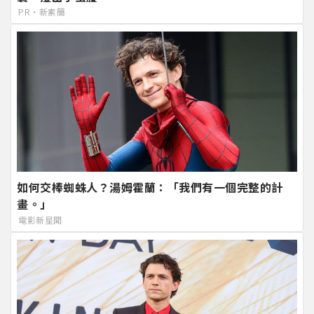
PR・新素簡
如何交棒蜘蛛人？湯姆霍蘭：「我們有一個完整的計
畫。」
電影新星聞