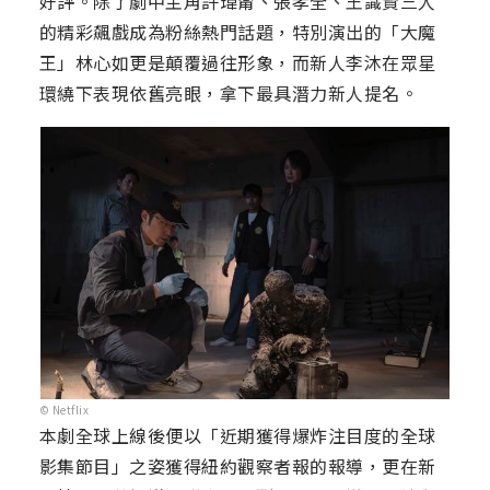
好評。除了劇中主角許瑋甯、張孝全、王識賢三人
的精彩飆戲成為粉絲熱門話題，特別演出的「大魔
王」林心如更是顛覆過往形象，而新人李沐在眾星
環繞下表現依舊亮眼，拿下最具潛力新人提名。
© Netflix
本劇全球上線後便以「近期獲得爆炸注目度的全球
影集節目」之姿獲得紐約觀察者報的報導，更在新