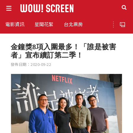
電影資訊
星聞花絮
台北票房
金鐘獎8項入圍最多！「誰是被害
者」宣布續訂第二季！
發佈日期：2020-09-22