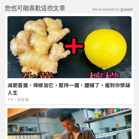
您也可能喜歡這些文章
Recommended by
減肥首選，檸檬加它，堅持一週，腰細了，瘦到你懷疑
人生
PR・新素簡