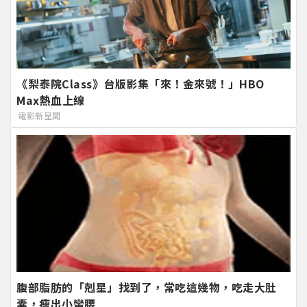
《梨泰院Class》台版影集「來！金來號！」HBO
Max熱血上線
電影新星聞
腹部脂肪的「剋星」找到了，常吃這幾物，吃走大肚
囊，瘦出小蠻腰