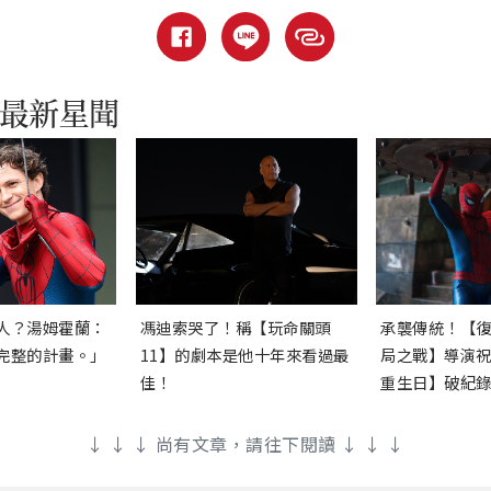
人？湯姆霍蘭：
馮迪索哭了！稱【玩命關頭
承襲傳統！【
完整的計畫。」
11】的劇本是他十年來看過最
局之戰】導演
佳！
重生日】破紀
↓ ↓ ↓ 尚有文章，請往下閱讀 ↓ ↓ ↓