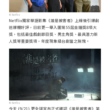
© Netflix
Netflix獨家華語影集《誰是被害者》上線後引爆劇
迷爆棚好評，日前更一舉入圍第55屆金鐘獎8項大
獎，包括最佳戲劇節目獎、男主角獎、最具潛力新
人獎等重要獎項，年度現象級台劇當之無愧。
© Netflix
今天 (9/21) 更全球宣布正式確認《誰是被害者》第