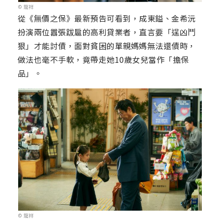
© 龍祥
從《無價之保》最新預告可看到，成東鎰、金希沅
扮演兩位囂張跋扈的高利貸業者，直言要「逞凶鬥
狠」才能討債，面對貧困的單親媽媽無法還債時，
做法也毫不手軟，竟帶走她10歲女兒當作「擔保
品」。
© 龍祥