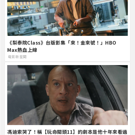
《梨泰院Class》台版影集「來！金來號！」HBO
Max熱血上線
電影新星聞
馮迪索哭了！稱【玩命關頭11】的劇本是他十年來看過