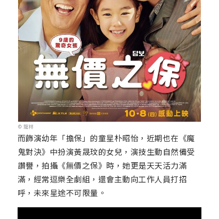
© 龍祥
而飾演幼年「擔保」的童星朴昭怡，近期也在《魔
鬼對決》中扮演黃晟玟的女兒，演技生動自然備受
讚譽，拍攝《無價之保》時，她更是天天活力滿
滿，經常逗樂全劇組，還會主動向工作人員打招
呼，未來星途不可限量。