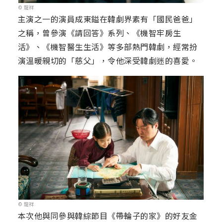
© 龍祥
主演之一的演員成東鎰在韓劇界素有「國民爸爸」
之稱，曾參演《請回答》系列、《機智牢房生
活》、《機智醫生生活》等多部熱門韓劇，經常扮
演溫暖親切的「慈父」，令他深受韓劇迷的喜愛。
© 龍祥
本次他與同參與韓綜節目《帶輪子的家》的好友金