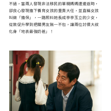
不過，當兩人發現非法移民的單親媽媽遭遣返時，
卻良心發現擔下養育女孩的重責大任，並直稱女孩
叫做「擔保」，一路照料她長成亭亭玉立的少女，
從敦促升學到把關男友無一不包，讓兩位討債大叔
化身「地表最強奶爸」！