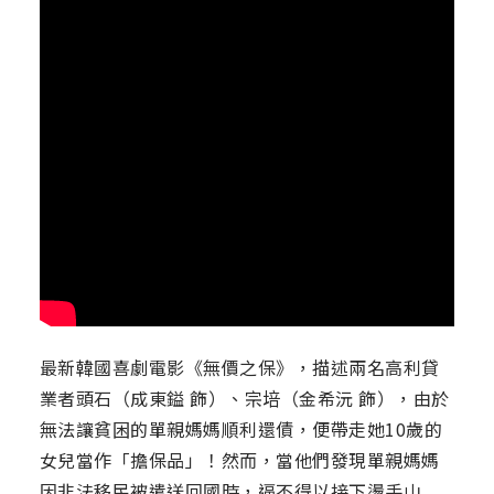
最新韓國喜劇電影《無價之保》，描述兩名高利貸
業者頭石（成東鎰 飾）、宗培（金希沅 飾），由於
無法讓貧困的單親媽媽順利還債，便帶走她10歲的
女兒當作「擔保品」！然而，當他們發現單親媽媽
因非法移民被遣送回國時，逼不得以接下燙手山