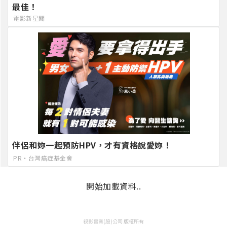
最佳！
電影新星聞
伴侶和妳一起預防HPV，才有資格說愛妳！
PR・台灣癌症基金會
開始加載資料..
視影實業(股)公司 版權所有