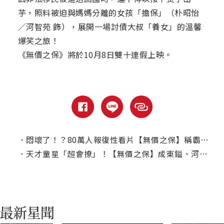
芋，照料被迫與媽媽分離的女孩「擔保」（朴昭怡
／河智苑 飾），展開一場討債大叔「養女」的溫馨
爆笑之旅！
《無價之保》將於10月8日雙十連假上映。
．
悶壞了！？80萬人報復性看片【無價之保】稱霸韓國票房
．
天才童星「超會撩」！【無價之保】成東鎰、河智苑全被收服