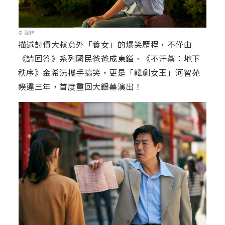
© 龍祥
描述討債大叔意外「養女」的爆笑歷程，不僅由
《請回答》系列國民爸爸成東鎰、《不汗黨：地下
秩序》金希沅攜手搞笑，更是「韓劇女王」河智苑
睽違三年，首度重回大銀幕演出！