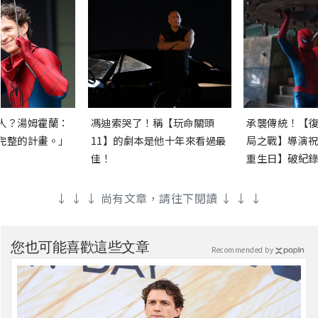
人？湯姆霍蘭：
馮迪索哭了！稱【玩命關頭
承襲傳統！【復
完整的計畫。」
11】的劇本是他十年來看過最
局之戰】導演祝
佳！
重生日】破紀錄
↓ ↓ ↓ 尚有文章，請往下閱讀 ↓ ↓ ↓
您也可能喜歡這些文章
Recommended by