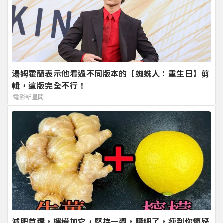
湯姆霍蘭表示他看過不同版本的【蜘蛛人：重生日】剪
輯，這版完全不行！
電影新星聞
減肥首選，檸檬加它，堅持一週，腰細了，瘦到你懷疑