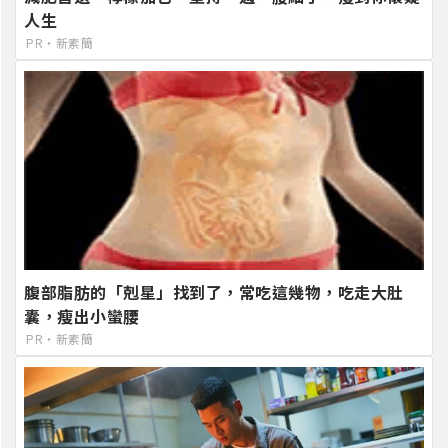
人生
PR・新素簡
腹部脂肪的「剋星」找到了，常吃這幾物，吃走大肚
囊，瘦出小蠻腰
PR・新素簡