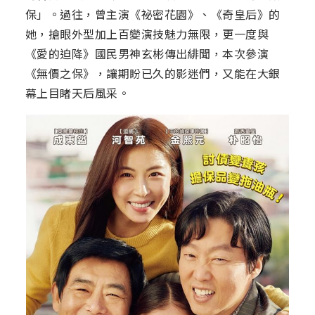
保」。過往，曾主演《祕密花園》、《奇皇后》的
她，搶眼外型加上百變演技魅力無限，更一度與
《愛的迫降》國民男神玄彬傳出緋聞，本次參演
《無價之保》，讓期盼已久的影迷們，又能在大銀
幕上目睹天后風采。