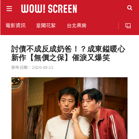
電影資訊
星聞花絮
台北票房
討債不成反成奶爸！？成東鎰暖心
新作【無價之保】催淚又爆笑
發佈日期：2020-09-22