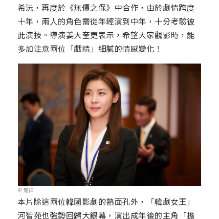
希沅，再度於《無價之保》中合作，由於劇情跨度
十年，兩人的角色需從年輕演到中年，十分考驗彼
此演技。導演姜大奎更表示，希望大家觀影時，能
多加注意兩位「戲精」細膩的情感變化！
© 龍祥
本片除這兩位韓國影劇的熟面孔外，「韓劇女王」
河智苑也強勢回歸大銀幕，演出成年後的主角「擔