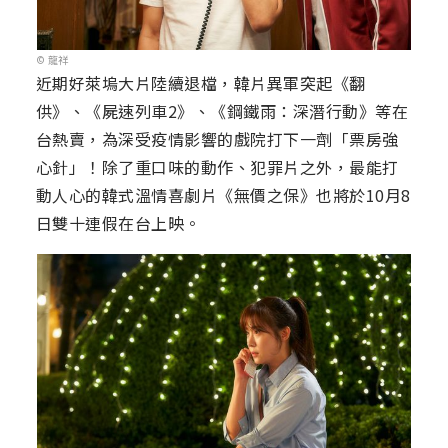
© 龍祥
近期好萊塢大片陸續退檔，韓片異軍突起《翻
供》、《屍速列車2》、《鋼鐵雨：深潛行動》等在
台熱賣，為深受疫情影響的戲院打下一劑「票房強
心針」！除了重口味的動作、犯罪片之外，最能打
動人心的韓式溫情喜劇片《無價之保》也將於10月8
日雙十連假在台上映。