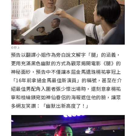
©甲上
預告以翻譯小姐作為旁白說文解字「腿」的涵義，
更用充滿黑色幽默的方式為觀眾揭開電影《腿》的
神秘面紗，預告中不僅讓本屆金馬遺珠楊祐寧冠上
「16年前拿過金馬最佳新演員」的稱號，甚至在介
紹最佳男配角入圍者張少懷出場時，還刻意拿楊祐
寧和桂綸鎂宛如神仙眷侶的海報遮住他的臉，讓眾
多網友笑讚：「幽默出新高度了！」