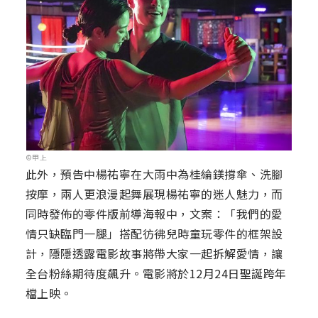
©甲上
此外，預告中楊祐寧在大雨中為桂綸鎂撐傘、洗腳
按摩，兩人更浪漫起舞展現楊祐寧的迷人魅力，而
同時發佈的零件版前導海報中，文案：「我們的愛
情只缺臨門一腿」搭配彷彿兒時童玩零件的框架設
計，隱隱透露電影故事將帶大家一起拆解愛情，讓
全台粉絲期待度飆升。電影將於12月24日聖誕跨年
檔上映。