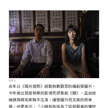
©甲上
去年以《陽光普照》感動無數觀眾的編劇張耀升，
今年推出首度執導的愛情荒謬喜劇《腿》，且由桂
綸鎂與楊祐寧聯手主演，讓張耀升坦言真的很幸
運，他更表示：「小鎂和祐祐為了這部戲真的犧牲