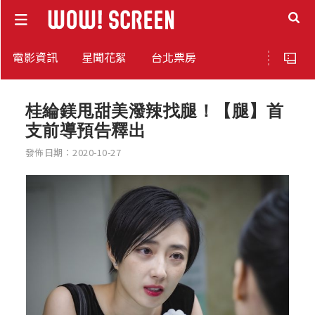
電影資訊
星聞花絮
台北票房
桂綸鎂甩甜美潑辣找腿！【腿】首
支前導預告釋出
發佈日期：2020-10-27