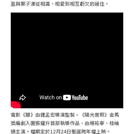
盈與鄭子漢從相識、相愛到相互虧欠的過往。
電影《腿》由鍾孟宏導演監製，《陽光普照》金馬
獎編劇入圍張耀升首部執導作品，由楊祐寧、桂綸
鎂主演。檔期定於12月24日聖誕跨年檔上映。