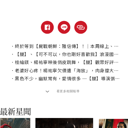
．
終於等到【屍戰朝鮮：雅信傳】！｜本周線上、電視首播推薦
．
【腿】、【可不可以，你也剛好喜歡我】浪漫國片陪你過連假！
．
桂綸鎂、楊祐寧映後俏皮跳舞，【腿】觀眾好評：忍不住哭了好幾次
．
老婆好心疼！楊祐寧欠債遭「海放」，肉身擋大龍炮連環轟炸
．
黑色不少，幽默常有，愛情很多 ─【腿】導演張耀升 專訪
看更多相關報導