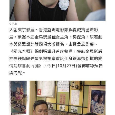
©甲上
入圍東京影展、香港亞洲電影節與夏威夷國際影
展，榮獲本屆金馬獎最佳女主角、男配角、原著劇
本與造型設計等四項大獎提名，由鍾孟宏監製、
《陽光普照》編劇張耀升首度執導，集結金馬影后
桂綸鎂與陽光型男楊祐寧首度化身銀幕情侶檔的愛
情荒謬喜劇《腿》，今日(10月27日)發佈前導預告
與海報。