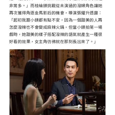
非常多。」而桂綸鎂挑戰從未演過的潑婦角色讓她
再次獲得角逐金馬影后的機會，導演張耀升透露：
「起初我跟小鎂都有點不安，因為一個甜美的人再
怎麼潑辣也不會變成麻辣火鍋，但當小鎂拍第一場
戲時，她甜美的樣子搭配潑辣的語氣就產生一種很
好看的效果，女主角彷彿就在那刻長出來了。」