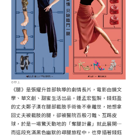
©甲上
《腿》是張耀升首部執導的劇情長片，電影由鏡文
學、華文創、甜蜜生活出品，鍾孟宏監製，錢鈺盈
的丈夫鄭子漢在腿部截肢手術後不幸離世，她想拿
回丈夫被截肢的腿，卻被醫院百般刁難、互踢皮
球，於是一場驚天動地的「奪腿計畫」就此展開…
而這段充滿黑色幽默的尋腿旅程中，也穿插著錢鈺