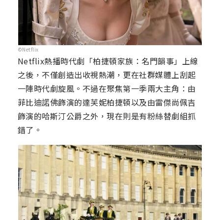
©Netflix
Netflix熱播時代劇「柏捷頓家族：名門韻事」上線
之後，不僅創造出收視熱潮，更在社群媒體上刮起
一陣時代劇旋風。不過在聚焦第一季兩大主角：由
菲比迪諾佛飾演的達芙妮柏捷頓以及由雷傑尚佩吉
飾演的哈斯汀公爵之外，現在則是有粉絲替劇組抓
錯了。