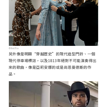
©Netflix
另外像是明顯“穿越歷史”的現代造型門鈴、一個
現代停車場標誌，以及1813年絕對不可能演奏得出
來的歌曲，像是亞莉安娜的
或是尚恩曼德斯的作
品。