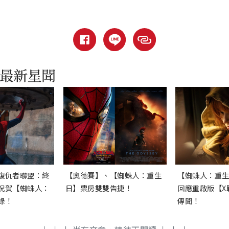
復仇者聯盟：終
【奧德賽】、【蜘蛛人：重生
【蜘蛛人：重
祝賀【蜘蛛人：
日】票房雙雙告捷！
回應重啟版【X
錄！
傳聞！