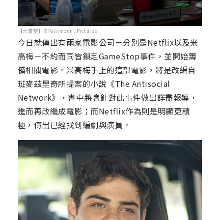
【大賣空】©Paramount Pictures
今日就傳出有兩家電影公司－分別是Netflix以及米
高梅－不約而同皆鎖定GameStop事件，並開始籌
備相關電影。米高梅手上的這部電影，將是改編自
班麥茲里奇所提案的小說《The Antisocial
Network》，書中將會針對此事件做出詳盡報導，
進而再改編成電影；而Netflix作為則是明顯更積
極，傳出已經找到編劇與演員。