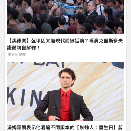
【奧德賽】盔甲因太過現代而被詬病？導演克里斯多夫
諾蘭親自解釋！
電影新星聞
湯姆霍蘭表示他看過不同版本的【蜘蛛人：重生日】剪