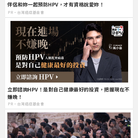
伴侶和妳一起預防HPV，才有資格說愛妳！
PR・台灣癌症基金會
立即諮詢HPV！是對自己健康最好的投資，把握現在不
嫌晚！
PR・台灣癌症基金會