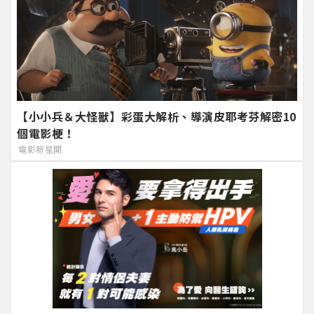
【小小兵＆大怪獸】彩蛋大解析、導演皮耶考芬解密10
個電影梗！
電影新星聞