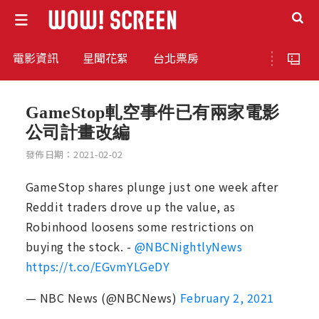
電影資訊
星聞花絮
台北票房
GameStop軋空事件已有兩家電影
公司計畫改編
發佈日期：2021-02-02
GameStop shares plunge just one week after
Reddit traders drove up the value, as
Robinhood loosens some restrictions on
buying the stock. -
@NBCNightlyNews
https://t.co/EGvmYLGeDY
— NBC News (@NBCNews)
February 2, 2021