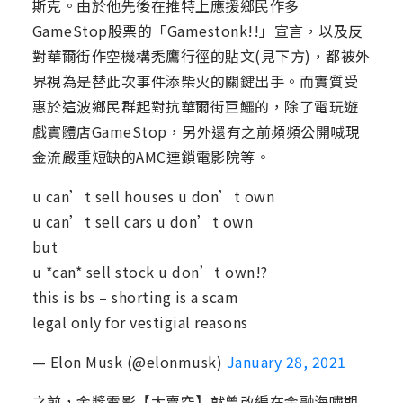
斯克。由於他先後在推特上應援鄉民作多
GameStop股票的「Gamestonk!!」宣言，以及反
對華爾街作空機構禿鷹行徑的貼文(見下方)，都被外
界視為是替此次事件添柴火的關鍵出手。而實質受
惠於這波鄉民群起對抗華爾街巨鱷的，除了電玩遊
戲實體店GameStop，另外還有之前頻頻公開喊現
金流嚴重短缺的AMC連鎖電影院等。
u can’t sell houses u don’t own
u can’t sell cars u don’t own
but
u *can* sell stock u don’t own!?
this is bs – shorting is a scam
legal only for vestigial reasons
— Elon Musk (@elonmusk)
January 28, 2021
之前，金獎電影【大賣空】就曾改編在金融海嘯期