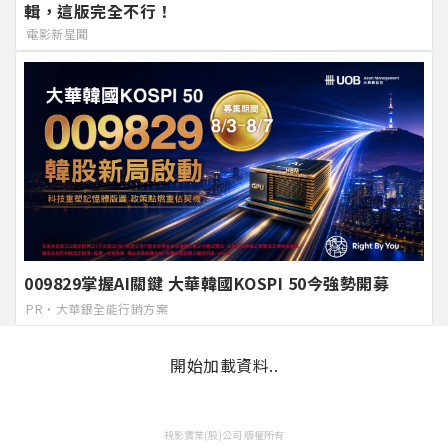
輯，這版完全不行！
電影新星聞
009829掌握AI關鍵 大華韓國KOSPI 50今強勢開募
PR・大華銀全能行銷方案
開始加載資料..
視影實業(股)公司 版權所有