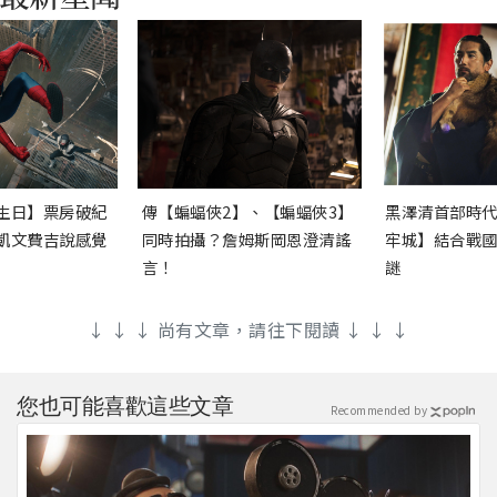
生日】票房破紀
傳【蝙蝠俠2】、【蝙蝠俠3】
黑澤清首部時
凱文費吉說感覺
同時拍攝？詹姆斯岡恩澄清謠
牢城】結合戰
言！
謎
↓ ↓ ↓ 尚有文章，請往下閱讀 ↓ ↓ ↓
您也可能喜歡這些文章
Recommended by