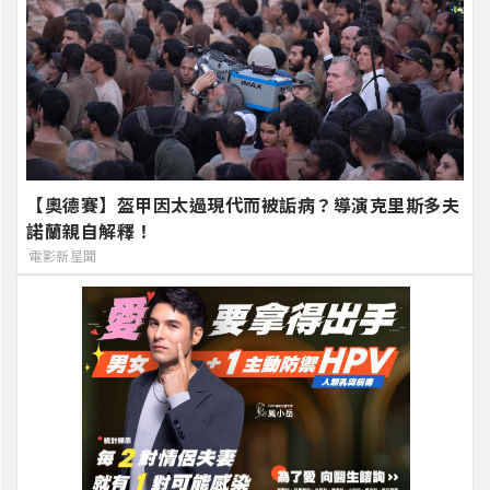
【奧德賽】盔甲因太過現代而被詬病？導演克里斯多夫
諾蘭親自解釋！
電影新星聞