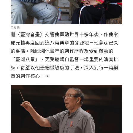
©海鵬
繼〈臺灣音畫〉交響曲轟動世界十多年後，作曲家
鮑元愷再度回到這八篇樂章的發源地－他夢寐已久
的臺灣，除回溯他當年的創作歷程及受到觸動的
「臺灣八景」，更受邀親自監督一場重要的演奏排
練，寄望以他最細緻敏感的手法，深入到每一篇樂
章的創作核心…。