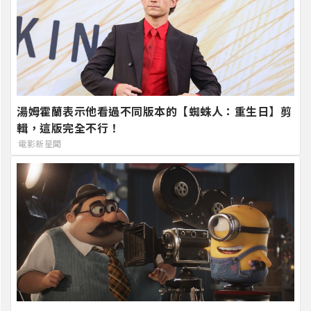
湯姆霍蘭表示他看過不同版本的【蜘蛛人：重生日】剪
輯，這版完全不行！
電影新星聞