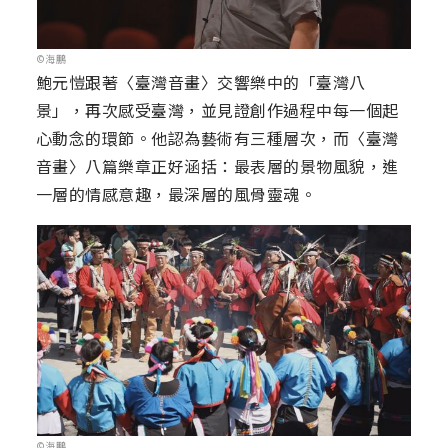
©海鵬
鮑元愷跟著〈臺灣音畫〉交響樂中的「臺灣八
景」，再次感受臺灣，並見證創作過程中每一個起
心動念的環節。他認為藝術有三種層次，而〈臺灣
音畫〉八篇樂章正好涵括：最表層的景物風貌，進
一層的情感意趣，最深層的風骨靈魂。
©海鵬