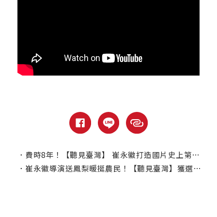
．
費時8年！【聽見臺灣】 崔永徽打造國片史上第一部以交響樂為主題的臺灣電影
．
崔永徽導演送鳳梨暖挺農民！【聽見臺灣】獲選香港電影節