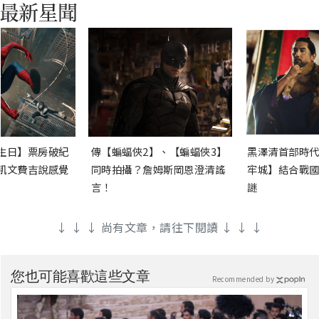
生日】票房破紀
傳【蝙蝠俠2】、【蝙蝠俠3】
黑澤清首部時代
凱文費吉說感覺
同時拍攝？詹姆斯岡恩澄清謠
牢城】結合戰國
言！
謎
↓ ↓ ↓ 尚有文章，請往下閱讀 ↓ ↓ ↓
您也可能喜歡這些文章
Recommended by