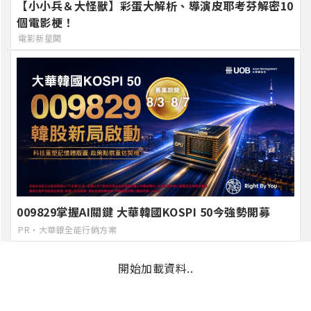
【小小兵＆大怪獸】彩蛋大解析、導演皮耶考芬解密10
個電影梗！
電影新星聞
009829掌握AI關鍵 大華韓國KOSPI 50今強勢開募
PR・大華銀全能行銷方案
開始加載資料..