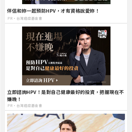
伴侶和妳一起預防HPV，才有資格說愛妳！
PR・台灣癌症基金會
立即諮詢HPV！是對自己健康最好的投資，把握現在不
嫌晚！
PR・台灣癌症基金會