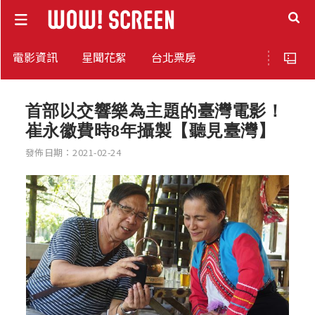
電影資訊
星聞花絮
台北票房
首部以交響樂為主題的臺灣電影！
崔永徽費時8年攝製【聽見臺灣】
發佈日期：2021-02-24