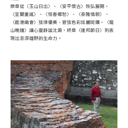
樂章從〈玉山日出〉、〈安平懷古〉恢弘展開，
〈宜蘭童謠〉、〈恒春鄉愁〉、〈泰雅情歌〉、
〈鹿港廟會〉弦律優美、管弦色彩炫麗斑爛，〈龍
山晚鐘〉讓心靈靜謐沈澱，終章〈達邦節日〉則表
現出澎湃雄野的生命力。