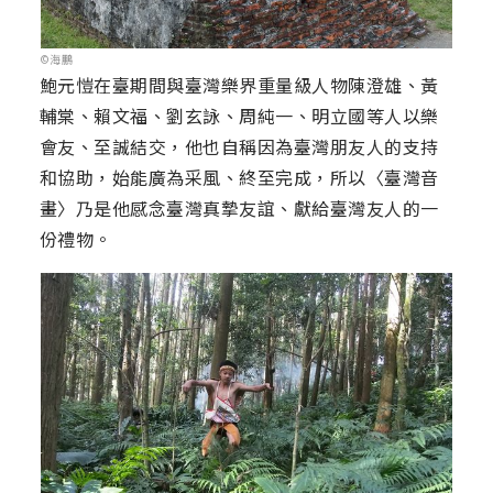
©海鵬
鮑元愷在臺期間與臺灣樂界重量級人物陳澄雄、黃
輔棠、賴文福、劉玄詠、周純一、明立國等人以樂
會友、至誠結交，他也自稱因為臺灣朋友人的支持
和協助，始能廣為采風、終至完成，所以〈臺灣音
畫〉乃是他感念臺灣真摯友誼、獻給臺灣友人的一
份禮物。