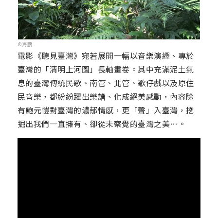
©海鵬
電影《聽見臺灣》宛若展開一幅以音樂演繹、專於
臺灣的「清明上河圖」長軸畫卷。其中充滿泥土氣
息的臺灣傳統民歌、南管、北管、歌仔戲以及原住
民音樂，都紛紛躍出樂譜、化成絕美感動，內容除
有鮑元愷對臺灣的濃郁情感，更「聲」入臺灣，挖
掘出我們一直擁有、卻從未察覺的臺灣之美…。