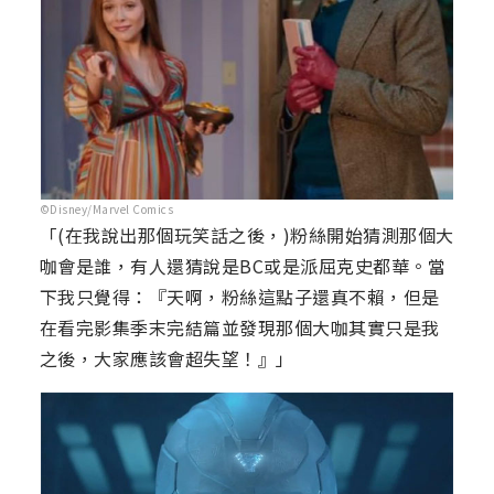
©Disney/Marvel Comics
「(在我說出那個玩笑話之後，)粉絲開始猜測那個大
咖會是誰，有人還猜說是BC或是派屈克史都華。當
下我只覺得：『天啊，粉絲這點子還真不賴，但是
在看完影集季末完結篇並發現那個大咖其實只是我
之後，大家應該會超失望！』」