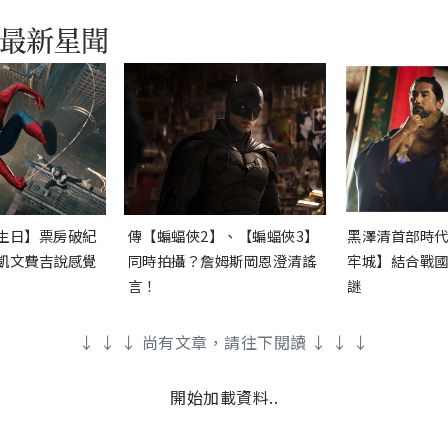
生日】票房破紀
傳【蝙蝠俠2】、【蝙蝠俠3】
黑澤清首部時
凱文費吉說感覺
同時拍攝？詹姆斯岡恩澄清謠
牢城】結合戰
言！
謎
↓ ↓ ↓ 尚有文章，請往下閱讀 ↓ ↓ ↓
開始加載資料..