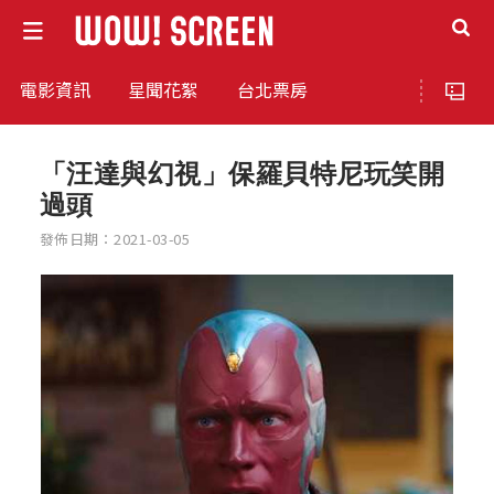
電影資訊
星聞花絮
台北票房
「汪達與幻視」保羅貝特尼玩笑開
過頭
發佈日期：2021-03-05